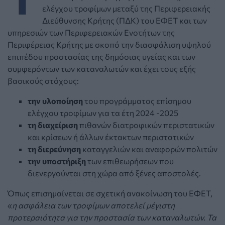
ελέγχου τροφίμων μεταξύ της Περιφερειακής
Διεύθυνσης Κρήτης (ΠΔΚ) του ΕΦΕΤ και των
υπηρεσιών των Περιφερειακών Ενοτήτων της
Περιφέρειας Κρήτης με σκοπό την διασφάλιση υψηλού
επιπέδου προστασίας της δημόσιας υγείας και των
συμφερόντων των καταναλωτών και έχει τους εξής
βασικούς στόχους:
την υλοποίηση
του προγράμματος επίσημου
ελέγχου τροφίμων για τα έτη 2024 -2025
τη διαχείριση
πιθανών διατροφικών περιστατικών
και κρίσεων ή άλλων έκτακτων περιστατικών
τη διερεύνηση
καταγγελιών και αναφορών πολιτών
την υποστήριξη
των επιθεωρήσεων που
διενεργούνται στη χώρα από ξένες αποστολές.
Όπως επισημαίνεται σε σχετική ανακοίνωση του ΕΦΕΤ,
«
η ασφάλεια των τροφίμων αποτελεί μέγιστη
προτεραιότητα για την προστασία των καταναλωτών. Τα