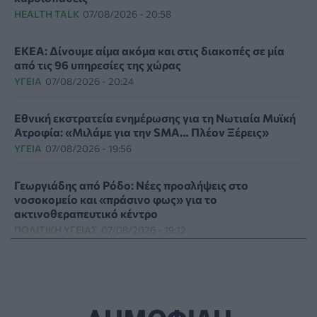
HEALTH TALK
07/08/2026 - 20:58
ΕΚΕΑ: Δίνουμε αίμα ακόμα και στις διακοπές σε μία
από τις 96 υπηρεσίες της χώρας
ΥΓΕΊΑ
07/08/2026 - 20:24
Εθνική εκστρατεία ενημέρωσης για τη Νωτιαία Μυϊκή
Ατροφία: «Μιλάμε για την SMA… Πλέον Ξέρεις»
ΥΓΕΊΑ
07/08/2026 - 19:56
Γεωργιάδης από Ρόδο: Νέες προσλήψεις στο
νοσοκομείο και «πράσινο φως» για το
ακτινοθεραπευτικό κέντρο
ΠΟΛΙΤΙΚΉ ΥΓΕΊΑΣ
07/08/2026 - 19:12
Σε κόκκινο συναγερμό για φωτιές Κρήτη, Βόρειο
Αιγαίο και Αττική το Σάββατο 8 Αυγούστου
ΕΠΙΚΑΙΡΌΤΗΤΑ
07/08/2026 - 18:37