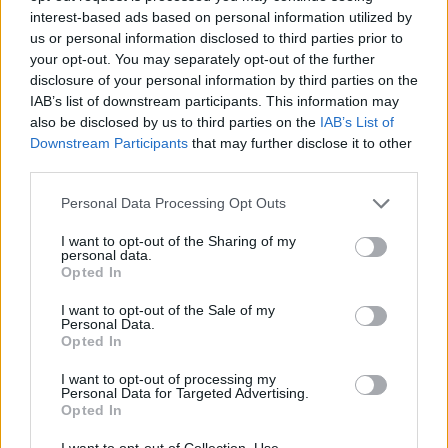
interest-based ads based on personal information utilized by
us or personal information disclosed to third parties prior to
ΕΠΙΚΑΙΡΌΤΗΤΑ
05/08/2026 - 16:28
your opt-out. You may separately opt-out of the further
disclosure of your personal information by third parties on the
Ο ΕΦΕΤ ανακάλεσε από τα ράφια καραμέλες-ζελέ
IAB’s list of downstream participants. This information may
also be disclosed by us to third parties on the
IAB’s List of
Downstream Participants
that may further disclose it to other
third parties.
Personal Data Processing Opt Outs
I want to opt-out of the Sharing of my
personal data.
Opted In
I want to opt-out of the Sale of my
Personal Data.
Opted In
I want to opt-out of processing my
Personal Data for Targeted Advertising.
Opted In
ΠΟΛΙΤΙΚΉ ΥΓΕΊΑΣ
04/08/2026 - 18:03
I want to opt-out of Collection, Use,