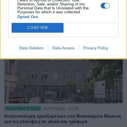
Retention, Sale, and/or Sharing of my
Νέα δράση 850.000 ευρώ για την δημόσια υγεία στην
Personal Data that Is Unrelated with the
Κρήτη, με έμφαση στην ΠΦΥ
Purposes for which it was collected.
Opted Out
CONFIRM
Data Deletion
Data Access
Privacy Policy
ΠΟΛΙΤΙΚΉ ΥΓΕΊΑΣ
30/07/2026 - 07:26
Κινητοποίηση εργαζομένων στο Νοσοκομείο Νίκαιας
για τις ελλείψεις σε υλικά και τρόφιμα