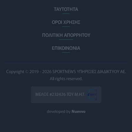
Ηλεκτρικά πατίνια: 3,5 φορές μεγαλύτερος ο κίνδυνος
σοβαρής εγκεφαλικής κάκωσης
ΤΑΥΤΟΤΗΤΑ
ΥΓΕΊΑ
07/08/2026 - 14:00
ΟΡΟΙ ΧΡΗΣΗΣ
ΗΠΑ: Μεγάλη τράπεζα επενδύει 250 εκατ. δολάρια
ΠΟΛΙΤΙΚΗ ΑΠΟΡΡΗΤΟΥ
τον χρόνο για φάρμακα GLP-1 στους εργαζομένους
ΥΠΗΡΕΣΊΕΣ ΥΓΕΊΑΣ
07/08/2026 - 13:00
ΕΠΙΚΟΙΝΩΝΙΑ
Βασιλακόπουλος για ιό Δυτικού Νείλου: Στο
«κόκκινο» η Αττική – Τι πρέπει να προσέχουν οι
παραθεριστές
Copyright © 2019 - 2026 SPORTNEWS ΥΠΗΡΕΣΙΕΣ ΔΙΑΔΙΚΤΥΟΥ ΑΕ.
ΥΓΕΊΑ
07/08/2026 - 11:57
All rights reserved.
Γλοιοβλάστωμα: Νέο «παράθυρο» για πιο
ΜΕΛΟΣ #232426 ΤΟΥ Μ.Η.Τ.
αποτελεσματική χημειοθεραπεία μετά το χειρουργείο
ΥΓΕΊΑ
07/08/2026 - 11:00
developed by
Nuevvo
ΛΔ Κονγκό: Πάνω από 4.000 τα επιβεβαιωμένα
κρούσματα Έμπολα
ΥΓΕΊΑ
07/08/2026 - 10:30