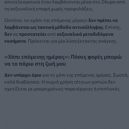
αποτελεσματικά όταν λαμβάνονται μέσα στο 24ωρο από
τη σεξουαλική επαφή χωρίς προφυλάξεις.
Ωστόσο, το «χάπι της επόμενης μέρας»
δεν πρέπει να
λαμβάνεται ως τακτική μέθοδο αντισύλληψης.
Επίσης,
δεν
σε
προστατεύει
από
σεξουαλικά μεταδιδόμενα
νοσήματα
. Πρόκειται για μία λύση έκτακτης ανάγκης.
«Χάπι επόμενης ημέρας»: Πόσες φορές μπορώ
να το πάρω στη ζωή μου
Δεν υπάρχει όριο
για το χάπι της επόμενης ημέρας. Σωστά,
καλά διαβάσατε. Η συχνή χρήση τέτοιων χαπιών δεν
σχετίζεται με μακροχρόνιες παρενέργειες ή επιπλοκές.