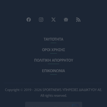
ρίχνουν φως στις "φιλίες" μεταξύ διαφορετικών ειδών
PET
07/08/2026 - 15:02
Η ΕΙΝΑΠ καταγγέλλει την αιφνιδιαστική ένταξη του
Σισμανογλείου στις πρωινές εφημερίες της Αττικής
ΠΟΛΙΤΙΚΉ ΥΓΕΊΑΣ
07/08/2026 - 14:39
ΤΑΥΤΟΤΗΤΑ
Ηλεκτρικά πατίνια: 3,5 φορές μεγαλύτερος ο κίνδυνος
σοβαρής εγκεφαλικής κάκωσης
ΟΡΟΙ ΧΡΗΣΗΣ
ΥΓΕΊΑ
07/08/2026 - 14:00
ΠΟΛΙΤΙΚΗ ΑΠΟΡΡΗΤΟΥ
ΗΠΑ: Μεγάλη τράπεζα επενδύει 250 εκατ. δολάρια τον
χρόνο για φάρμακα GLP-1 στους εργαζομένους
ΕΠΙΚΟΙΝΩΝΙΑ
ΥΠΗΡΕΣΊΕΣ ΥΓΕΊΑΣ
07/08/2026 - 13:00
Βασιλακόπουλος για ιό Δυτικού Νείλου: Στο «κόκκινο»
Copyright © 2019 - 2026 SPORTNEWS ΥΠΗΡΕΣΙΕΣ ΔΙΑΔΙΚΤΥΟΥ ΑΕ.
η Αττική – Τι πρέπει να προσέχουν οι παραθεριστές
All rights reserved.
ΥΓΕΊΑ
07/08/2026 - 11:57