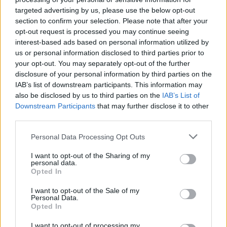
Με τη λεβονοργεστρέλη, μπορεί επίσης να έχετε κάποια
targeted advertising by us, please use the below opt-out
απροσδόκητη αιμορραγία
. Θα πρέπει να φύγει μέχρι την
section to confirm your selection. Please note that after your
επόμενη περίοδο. Ωστόσο, είναι πιθανό η
opt-out request is processed you may continue seeing
interest-based ads based on personal information utilized by
λεβονοργεστρέλη να κάνει την επόμενη περίοδό σας να
us or personal information disclosed to third parties prior to
είναι πιο βαριά ή ελαφρύτερη από το συνηθισμένο.
your opt-out. You may separately opt-out of the further
disclosure of your personal information by third parties on the
Μπορεί επίσης να έρθει νωρίτερα ή αργότερα από ό,τι
IAB’s list of downstream participants. This information may
είναι φυσιολογικό για εσάς.
Εάν δεν έχετε περίοδο εντός
also be disclosed by us to third parties on the
IAB’s List of
τριών εβδομάδων
, κάντε ένα τεστ εγκυμοσύνης για να
Downstream Participants
that may further disclose it to other
βεβαιωθείτε ότι δεν είστε έγκυος.
third parties.
ΠΗΓΗ: webmd.com
Personal Data Processing Opt Outs
I want to opt-out of the Sharing of my
personal data.
Opted In
I want to opt-out of the Sale of my
Personal Data.
Opted In
I want to opt-out of processing my