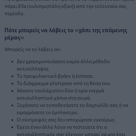
πάρει Ella (ουλιπριστάλη οξική) από την τελευταία σας
περίοδο.
Πότε μπορείς να λάβεις το «χάπι της επόμενης
μέρας»
Μπορείς να το λάβεις αν:
Δεν χρησιμοποιήσατε καμία άλλη μέθοδο
αντισύλληψης
Το προφυλακτικό βγήκε ή έσπασε.
Το διάφραγμα γλίστρησε από τη θέση του.
Χάσατε τουλάχιστον δύο ή τρία ενεργά
αντισυλληπτικά χάπια στη σειρά.
Ξεχάσατε να τοποθετήσετε το δαχτυλίδι σας ή να
εφαρμόσετε το έμπλαστρο.
Ο σύντροφός σας δεν αποχώρησε εγκαίρως.
Έχετε έναν άλλο λόγο να πιστεύετε ότι ο
αντισυλληπτικός σας έλεγχος μπορεί να μην έχει