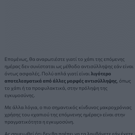
Επομένως, θα αναρωτιέστε γιατί το χάπι της επόμενης
ημέρας δεν συνίσταται ως μέθοδο αντισύλληψης εάν είναι
όντως ασφαλές. Πολύ απλά γιατί είναι
λιγότερο
αποτελεσματικά από άλλες μορφές αντισύλληψης
, όπως
το χάπι ή τα προφυλακτικά, στην πρόληψη της
εγκυμοσύνης.
Με άλλα λόγια, ο πιο σημαντικός κίνδυνος μακροχρόνιας
χρήσης του «χαπιού της επόμνενης ημέρας» είναι στην
πραγματικότητα η εγκυμοσύνη.
Ας σημειωθεί ότι δεν θα πρέπει να τα λαμβάνετε εάν έχετε