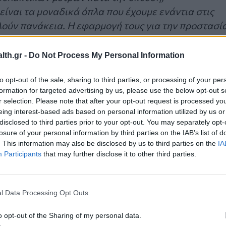
ίναι τα μοναδικά όπλα που έχουμε ενάντια στις
λούν πανάκεια. Η εφαρμογή τους για την προστασί
, όχι όμως, στην αποφυγή τους. Επομένως,
υμε έμφαση στον έλεγχο και στην αποκατάστασή
th.gr -
Do Not Process My Personal Information
ιολόγος δρ.
Χρήστος Στάμου
.
to opt-out of the sale, sharing to third parties, or processing of your per
formation for targeted advertising by us, please use the below opt-out s
r selection. Please note that after your opt-out request is processed y
eing interest-based ads based on personal information utilized by us or
ιρινών μηνών το δέρμα εκτέθηκε σε αλμυρό και
disclosed to third parties prior to your opt-out. You may separately opt-
ν κλιματιστικών. Επίσης, επηρεάστηκε από τις
losure of your personal information by third parties on the IAB’s list of
 κατανάλωση αλκοόλ, που συνηθίζονται τη
. This information may also be disclosed by us to third parties on the
IA
Participants
that may further disclose it to other third parties.
δατώσει, έχουν αφαιρέσει τη λάμψη του και το
l Data Processing Opt Outs
o opt-out of the Sharing of my personal data.