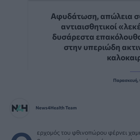
Αφυδάτωση, απώλεια σ
αντιαισθητικοί «λεκέ
δυσάρεστα επακόλουθα
στην υπεριώδη ακτιν
καλοκαιρ
Παρασκευή, 
News4Health Team
ερχομός του φθινοπώρου φέρνει χαμ