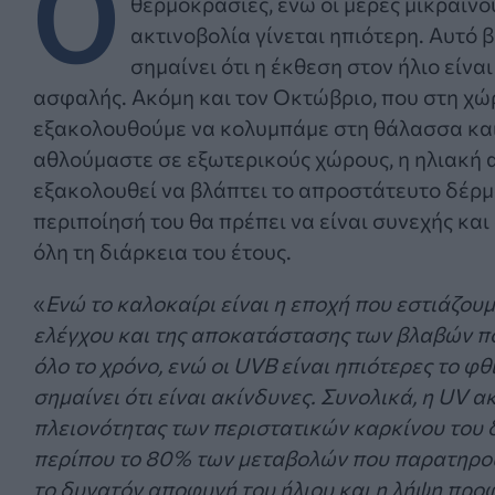
Ο
θερμοκρασίες, ενώ οι μέρες μικραίνο
ακτινοβολία γίνεται ηπιότερη. Αυτό 
σημαίνει ότι η έκθεση στον ήλιο είνα
ασφαλής. Ακόμη και τον Οκτώβριο, που στη χώ
εξακολουθούμε να κολυμπάμε στη θάλασσα κα
αθλούμαστε σε εξωτερικούς χώρους, η ηλιακή 
εξακολουθεί να βλάπτει το απροστάτευτο δέρμα.
περιποίησή του θα πρέπει να είναι συνεχής και
όλη τη διάρκεια του έτους.
«
Ενώ το καλοκαίρι είναι η εποχή που εστιάζου
ελέγχου και της αποκατάστασης των βλαβών πο
όλο το χρόνο, ενώ οι UVB είναι ηπιότερες το φ
σημαίνει ότι είναι ακίνδυνες. Συνολικά, η UV α
πλειονότητας των περιστατικών καρκίνου του 
περίπου το 80% των μεταβολών που παρατηρούν
το δυνατόν αποφυγή του ήλιου και η λήψη προ