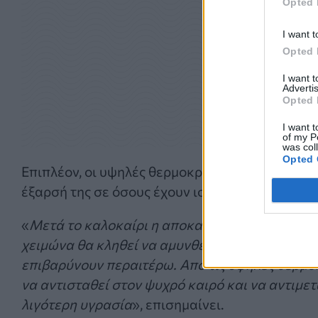
Opted 
I want t
Opted 
I want 
Advertis
Opted 
I want t
of my P
was col
Opted 
Επιπλέον, οι υψηλές θερμοκρασίες και η εφίδ
έξαρσή της σε όσους έχουν ιστορικό.
«
Μετά το καλοκαίρι η αποκατάσταση του δέρματ
χειμώνα θα κληθεί να αμυνθεί έναντι σε διαφο
επιβαρύνουν περαιτέρω. Από τις υψηλές θερμοκ
να αντισταθεί στον ψυχρό καιρό και να αντιμε
λιγότερη υγρασία
», επισημαίνει.