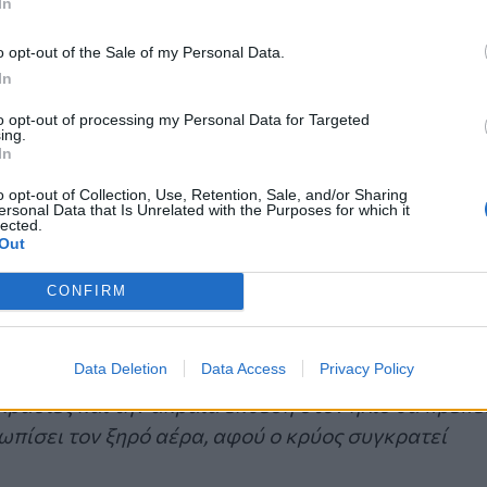
In
o opt-out of the Sale of my Personal Data.
In
to opt-out of processing my Personal Data for Targeted
ing.
In
o opt-out of Collection, Use, Retention, Sale, and/or Sharing
ersonal Data that Is Unrelated with the Purposes for which it
lected.
Out
ρωση μπορεί να έχουν προκαλέσει εμφάνιση ακμής ή
CONFIRM
ος είναι σημαντική, γιατί με την έναρξη του
Data Deletion
Data Access
Privacy Policy
ρετικούς περιβαλλοντικούς παράγοντες που θα το
ρασίες και την ακραία έκθεση στον ήλιο θα πρέπε
τωπίσει τον ξηρό αέρα, αφού ο κρύος συγκρατεί