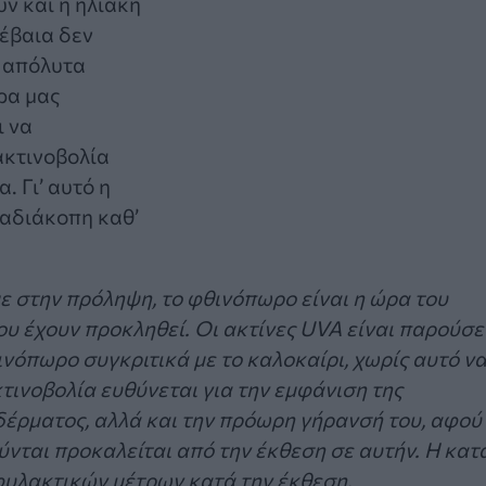
υν και η ηλιακή
βέβαια δεν
ι απόλυτα
ρα μας
ι να
ακτινοβολία
 Γι’ αυτό η
 αδιάκοπη καθ’
με στην πρόληψη, το φθινόπωρο είναι η ώρα του
υ έχουν προκληθεί. Οι ακτίνες UVA είναι παρούσε
θινόπωρο συγκριτικά με το καλοκαίρι, χωρίς αυτό ν
κτινοβολία ευθύνεται για την εμφάνιση της
δέρματος, αλλά και την πρόωρη γήρανσή του, αφού
ται προκαλείται από την έκθεση σε αυτήν. Η κατ
φυλακτικών μέτρων κατά την έκθεση,