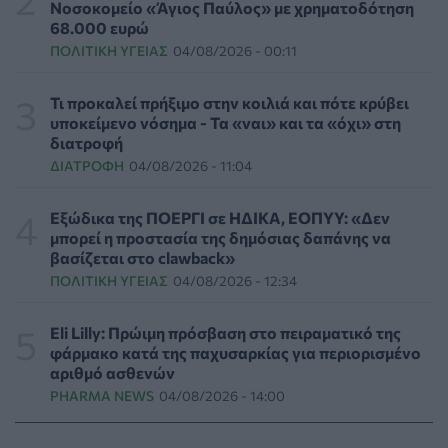
Νοσοκομείο «Άγιος Παύλος» με χρηματοδότηση
ΠΟΛΙΤΙΚΉ ΥΓΕΊΑΣ
06/08/2026 - 12:32
68.000 ευρώ
ΠΟΛΙΤΙΚΉ ΥΓΕΊΑΣ
04/08/2026 - 00:11
Eli Lilly: Εκρηκτική άνοδος στις πωλήσεις των
ενέσιμων φαρμάκων της για την απώλεια βάρους
Τι προκαλεί πρήξιμο στην κοιλιά και πότε κρύβει
PHARMA POLICY
06/08/2026 - 12:00
υποκείμενο νόσημα - Τα «ναι» και τα «όχι» στη
διατροφή
ΔΙΑΤΡΟΦΉ
04/08/2026 - 11:04
Καυτερές πιπεριές και μαρούλια οι πηγές του
υγειονομικού τρόμου στις ΗΠΑ
ΥΓΕΊΑ
06/08/2026 - 11:00
Εξώδικα της ΠΟΕΡΓΙ σε ΗΔΙΚΑ, ΕΟΠΥΥ: «Δεν
μπορεί η προστασία της δημόσιας δαπάνης να
βασίζεται στο clawback»
FDA: Πράσινο φως στο πρώτο εμβόλιο γρίπης mRNA
ΠΟΛΙΤΙΚΉ ΥΓΕΊΑΣ
04/08/2026 - 12:34
της Moderna – Τι δείχνουν οι μελέτες»
PHARMA NEWS
06/08/2026 - 10:00
Eli Lilly: Πρώιμη πρόσβαση στο πειραματικό της
φάρμακο κατά της παχυσαρκίας για περιορισμένο
Ιός Δυτικού Νείλου: 23 νέα κρούσματα μέσα σε μία
αριθμό ασθενών
εβδομάδα, έξι θάνατοι
PHARMA NEWS
04/08/2026 - 14:00
ΕΠΙΚΑΙΡΌΤΗΤΑ
06/08/2026 - 09:00