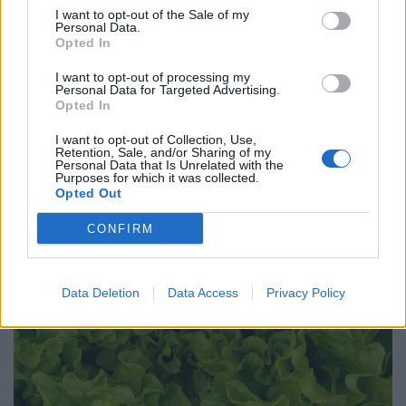
I want to opt-out of the Sale of my
Personal Data.
Opted In
I want to opt-out of processing my
Personal Data for Targeted Advertising.
Opted In
I want to opt-out of Collection, Use,
Retention, Sale, and/or Sharing of my
Personal Data that Is Unrelated with the
Purposes for which it was collected.
Opted Out
ΥΓΕΊΑ
06/08/2026 - 11:00
Καυτερές πιπεριές και μαρούλια οι πηγές του
CONFIRM
υγειονομικού τρόμου στις ΗΠΑ
Data Deletion
Data Access
Privacy Policy