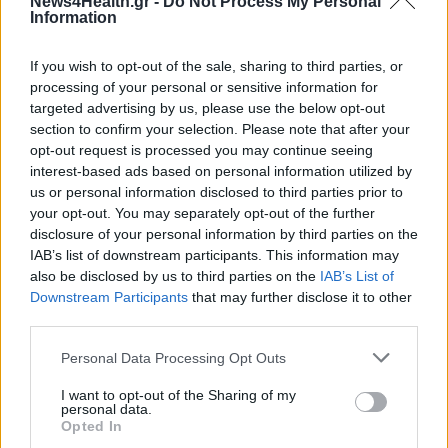
News4Health.gr -
Do Not Process My Personal
Information
ΕΟΦ και Αστυνομία ξήλωσαν
If you wish to opt-out of the sale, sharing to third parties, or
processing of your personal or sensitive information for
κύκλωμα παράνομων φαρμάκων και
targeted advertising by us, please use the below opt-out
ουσιών ντόπινγκ με έσοδα άνω του
section to confirm your selection. Please note that after your
1 εκατ. ευρώ
opt-out request is processed you may continue seeing
11 Ιουνίου 2026
interest-based ads based on personal information utilized by
us or personal information disclosed to third parties prior to
your opt-out. You may separately opt-out of the further
disclosure of your personal information by third parties on the
ΣΧΕΤΙΚΑ ΑΡΘΡΑ
IAB’s list of downstream participants. This information may
also be disclosed by us to third parties on the
IAB’s List of
Downstream Participants
that may further disclose it to other
third parties.
Personal Data Processing Opt Outs
I want to opt-out of the Sharing of my
personal data.
Opted In