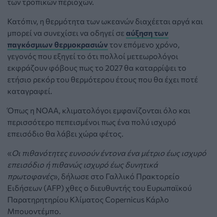
των τροπικών περιοχών.
Κατόπιν, η θερμότητα των ωκεανών διαχέεται αργά και
μπορεί να συνεχίσει να οδηγεί σε
αύξηση των
παγκόσμιων θερμοκρασιών
τον επόμενο χρόνο,
γεγονός που εξηγεί το ότι πολλοί μετεωρολόγοι
εκφράζουν φόβους πως το 2027 θα καταρρίψει το
ετήσιο ρεκόρ του θερμότερου έτους που θα έχει ποτέ
καταγραφεί.
Όπως η ΝΟΑΑ, κλιματολόγοι εμφανίζονται όλο και
περισσότερο πεπεισμένοι πως ένα πολύ ισχυρό
επεισόδιο θα λάβει χώρα φέτος.
«
Οι πιθανότητες ευνοούν έντονα ένα μέτριο έως ισχυρό
επεισόδιο ή πιθανώς ισχυρό έως δυνητικά
πρωτοφανές
», δήλωσε στο Γαλλικό Πρακτορείο
Ειδήσεων (AFP) χθες ο διευθυντής του Ευρωπαϊκού
Παρατηρητηρίου Κλίματος Copernicus Κάρλο
Μπουοντέμπο.