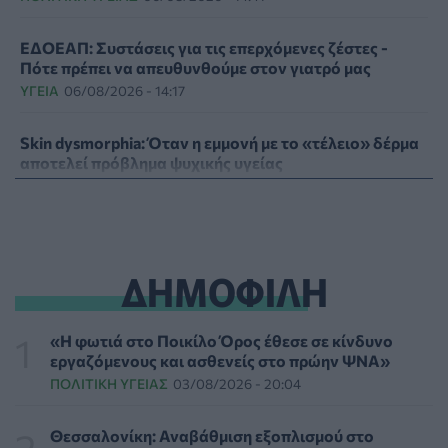
ΕΔΟΕΑΠ: Συστάσεις για τις επερχόμενες ζέστες -
Πότε πρέπει να απευθυνθούμε στον γιατρό μας
ΥΓΕΊΑ
06/08/2026 - 14:17
Skin dysmorphia: Όταν η εμμονή με το «τέλειο» δέρμα
αποτελεί πρόβλημα ψυχικής υγείας
ΨΥΧΙΚΉ ΥΓΕΊΑ
06/08/2026 - 14:00
Ευρεία σύσκεψη στον ΕΟΦ για την ομαλή λειτουργία
της εφοδιαστικής αλυσίδας φαρμάκων
ΔΗΜΟΦΙΛΗ
PHARMA POLICY
06/08/2026 - 13:54
Γιατί ξαναπαίρνουμε το χαμένο βάρος; Ο ρόλος του
«Η φωτιά στο Ποικίλο Όρος έθεσε σε κίνδυνο
βιολογικού προγραμματισμού μας
εργαζόμενους και ασθενείς στο πρώην ΨΝΑ»
ΔΙΑΤΡΟΦΉ
06/08/2026 - 13:00
ΠΟΛΙΤΙΚΉ ΥΓΕΊΑΣ
03/08/2026 - 20:04
ΠΙΣ: Η διορισμένη από το Υπουργείο Υγείας Διοικούσα
Θεσσαλονίκη: Αναβάθμιση εξοπλισμού στο
Επιτροπή δεσμεύεται για νέες εκλογές