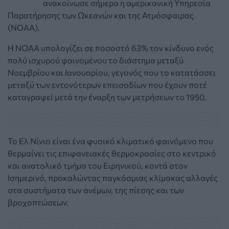
ανακοίνωσε σήμερα η αμερικανική Υπηρεσία
Παρατήρησης των Ωκεανών και της Ατμόσφαιρας
(NOAA).
Η ΝΟΑΑ υπολογίζει σε ποσοστό 63% τον κίνδυνο ενός
πολύ ισχυρού φαινομένου το διάστημα μεταξύ
Νοεμβρίου και Ιανουαρίου, γεγονός που το κατατάσσει
μεταξύ των εντονότερων επεισοδίων που έχουν ποτέ
καταγραφεί μετά την έναρξη των μετρήσεων το 1950.
Το Ελ Νίνιο είναι ένα φυσικό κλιματικό φαινόμενο που
θερμαίνει τις επιφανειακές θερμοκρασίες στο κεντρικό
και ανατολικό τμήμα του Ειρηνικού, κοντά στον
Ισημερινό, προκαλώντας παγκόσμιας κλίμακας αλλαγές
στα συστήματα των ανέμων, της πίεσης και των
βροχοπτώσεων.