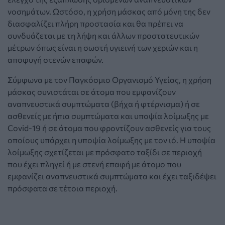
νοσημάτων. Ωστόσο, η χρήση μάσκας από μόνη της δεν
διασφαλίζει πλήρη προστασία και θα πρέπει να
συνδυάζεται με τη λήψη και άλλων προστατευτικών
μέτρων όπως είναι η σωστή υγιεινή των χεριών και η
αποφυγή στενών επαφών.
Σύμφωνα με τον Παγκόσμιο Οργανισμό Υγείας, η χρήση
μάσκας συνιστάται σε άτομα που εμφανίζουν
αναπνευστικά συμπτώματα (βήχα ή φτέρνισμα) ή σε
ασθενείς με ήπια συμπτώματα και υποψία λοίμωξης με
Covid-19 ή σε άτομα που φροντίζουν ασθενείς για τους
οποίους υπάρχει η υποψία λοίμωξης με τον ιό. Η υποψία
λοίμωξης σχετίζεται με πρόσφατο ταξίδι σε περιοχή
που έχει πληγεί ή με στενή επαφή με άτομο που
εμφανίζει αναπνευστικά συμπτώματα και έχει ταξιδέψει
πρόσφατα σε τέτοια περιοχή.