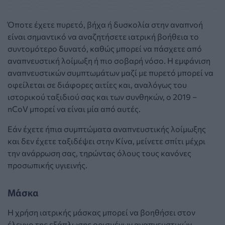
Όποτε έχετε πυρετό, βήχα ή δυσκολία στην αναπνοή
είναι σημαντικό να αναζητήσετε ιατρική βοήθεια το
συντομότερο δυνατό, καθώς μπορεί να πάσχετε από
αναπνευστική λοίμωξη ή πιο σοβαρή νόσο. Η εμφάνιση
αναπνευστικών συμπτωμάτων μαζί με πυρετό μπορεί να
οφείλεται σε διάφορες αιτίες και, αναλόγως του
ιστορικού ταξιδιού σας και των συνθηκών, ο 2019 –
nCoV μπορεί να είναι μία από αυτές.
Εάν έχετε ήπια συμπτώματα αναπνευστικής λοίμωξης
και δεν έχετε ταξιδέψει στην Κίνα, μείνετε σπίτι μέχρι
την ανάρρωση σας, τηρώντας όλους τους κανόνες
προσωπικής υγιεινής.
Μάσκα
Η χρήση ιατρικής μάσκας μπορεί να βοηθήσει στον
έλεγχο της εξάπλωσης ορισμένων αναπνευστικών