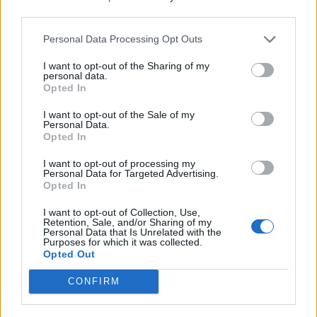
third parties.
Αθήνα
28 Φεβρουαρίου 2020
Personal Data Processing Opt Outs
I want to opt-out of the Sharing of my
personal data.
Κορονοϊός Ελλάδα : Επιβεβαιώθηκε
Opted In
και το 4ο κρούσμα
I want to opt-out of the Sale of my
28 Φεβρουαρίου 2020
Personal Data.
Opted In
I want to opt-out of processing my
Personal Data for Targeted Advertising.
ΣΧΕΤΙΚΑ ΑΡΘΡΑ
Opted In
I want to opt-out of Collection, Use,
Retention, Sale, and/or Sharing of my
Personal Data that Is Unrelated with the
Purposes for which it was collected.
Opted Out
CONFIRM