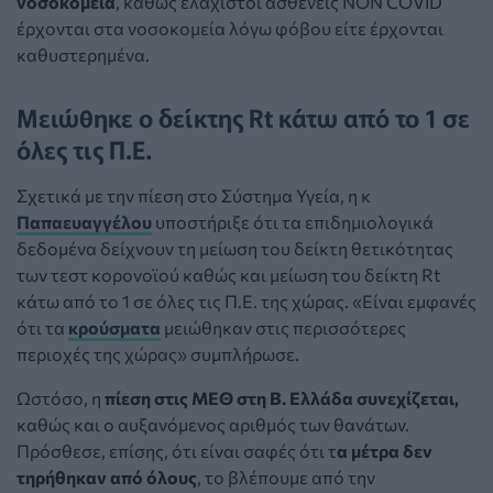
νοσοκομεία
, καθώς ελάχιστοι ασθενείς NON CΟVID
έρχονται στα νοσοκομεία λόγω φόβου είτε έρχονται
καθυστερημένα.
Μειώθηκε ο δείκτης Rt κάτω από το 1 σε
όλες τις Π.Ε.
Σχετικά με την πίεση στο Σύστημα Υγεία, η κ
Παπαευαγγέλου
υποστήριξε ότι τα επιδημιολογικά
δεδομένα δείχνουν τη μείωση του δείκτη θετικότητας
των τεστ κορονοϊού καθώς και μείωση του δείκτη Rt
κάτω από το 1 σε όλες τις Π.Ε. της χώρας. «Είναι εμφανές
ότι τα
κρούσματα
μειώθηκαν στις περισσότερες
περιοχές της χώρας» συμπλήρωσε.
Ωστόσο, η
πίεση στις ΜΕΘ στη Β. Ελλάδα συνεχίζεται,
καθώς και ο αυξανόμενος αριθμός των θανάτων.
Πρόσθεσε, επίσης, ότι είναι σαφές ότι τ
α μέτρα δεν
τηρήθηκαν από όλους
, το βλέπουμε από την