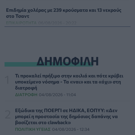
Επιδημία χολέρας με 239 κρούσματα και 13 νεκρούς
στο Τσαντ
ΕΠΙΚΑΙΡΌΤΗΤΑ
06/08/2026 - 20:22
Πρωτοποριακή ενδομήτρια επέμβαση σε νοσοκομείο
των ΗΠΑ έσωσε έμβρυο με σπάνια πάθηση
ΥΓΕΊΑ
06/08/2026 - 19:17
ΔΗΜΟΦΙΛΗ
ΗΠΑ: Επιτροπή της Γερουσίας προτείνει άσκηση
διώξεων σε βάρος του Άντονι Φάουτσι
Τι προκαλεί πρήξιμο στην κοιλιά και πότε κρύβει
ΕΠΙΚΑΙΡΌΤΗΤΑ
06/08/2026 - 18:38
υποκείμενο νόσημα - Τα «ναι» και τα «όχι» στη
διατροφή
ΔΙΑΤΡΟΦΉ
04/08/2026 - 11:04
Διαβητική αμφιβληστροειδοπάθεια: «Σιωπηλός»
κίνδυνος για την όραση των ασθενών
HEALTH TALK
06/08/2026 - 17:34
Εξώδικα της ΠΟΕΡΓΙ σε ΗΔΙΚΑ, ΕΟΠΥΥ: «Δεν
μπορεί η προστασία της δημόσιας δαπάνης να
βασίζεται στο clawback»
Γιατί οι γιατροί διστάζουν να γράψουν ορμονική
ΠΟΛΙΤΙΚΉ ΥΓΕΊΑΣ
04/08/2026 - 12:34
θεραπεία για την εμμηνόπαυση