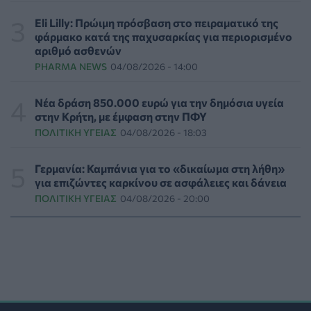
ΥΓΕΊΑ
06/08/2026 - 17:01
Eli Lilly: Πρώιμη πρόσβαση στο πειραματικό της
φάρμακο κατά της παχυσαρκίας για περιορισμένο
Γιαννάκος: Πρωτοφανής πίεση στο Νοσοκομείο
αριθμό ασθενών
Ζακύνθου - Καταγγέλθηκαν οκτώ βιασμοί γυναικών
PHARMA NEWS
04/08/2026 - 14:00
ΠΟΛΙΤΙΚΉ ΥΓΕΊΑΣ
06/08/2026 - 16:34
Νέα δράση 850.000 ευρώ για την δημόσια υγεία
Έκτακτα μέτρα και στην Καστοριά κατά της διασποράς
στην Κρήτη, με έμφαση στην ΠΦΥ
της ευλογιάς των προβάτων
ΠΟΛΙΤΙΚΉ ΥΓΕΊΑΣ
04/08/2026 - 18:03
ΕΠΙΚΑΙΡΌΤΗΤΑ
06/08/2026 - 16:16
Γερμανία: Καμπάνια για το «δικαίωμα στη λήθη»
Τα τρία SOS στη μέση ηλικία που εξασφαλίζουν 13
για επιζώντες καρκίνου σε ασφάλειες και δάνεια
επιπλέον χρόνια χωρίς άνοια
ΠΟΛΙΤΙΚΉ ΥΓΕΊΑΣ
04/08/2026 - 20:00
ΥΓΕΊΑ
06/08/2026 - 16:00
Εθελοντές του ΕΕΣ διέσωσαν δεκάδες οικόσιτα και
άγρια ζώα από τις φωτιές στη Δυτική Αττική
PET
06/08/2026 - 15:42
Βίντεο από την καμπάνια Raise Her Voice για την