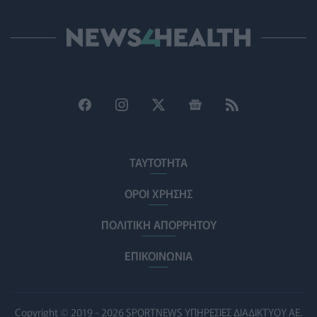
έγκαιρη αναγνώριση της έμφυλης βίας με έμφαση στις
γυναίκες με αναπηρία
ΨΥΧΙΚΉ ΥΓΕΊΑ
06/08/2026 - 15:21
Τα κουνούπια τελικά έχουν πράγματι προτιμήσεις
στους ανθρώπους - Τι έδειξε έρευνα
ΥΓΕΊΑ
06/08/2026 - 15:00
Θεσσαλονίκη: Νέοι ψεκασμοί κατά των κουνουπιών
σε 120.000 στρέμματα ορυζώνων στις 10, 11 και 12
ΤΑΥΤΟΤΗΤΑ
Αυγούστου
ΠΟΛΙΤΙΚΉ ΥΓΕΊΑΣ
06/08/2026 - 14:41
ΟΡΟΙ ΧΡΗΣΗΣ
ΠΟΛΙΤΙΚΗ ΑΠΟΡΡΗΤΟΥ
ΕΔΟΕΑΠ: Συστάσεις για τις επερχόμενες ζέστες -
Πότε πρέπει να απευθυνθούμε στον γιατρό μας
ΕΠΙΚΟΙΝΩΝΙΑ
ΥΓΕΊΑ
06/08/2026 - 14:17
Skin dysmorphia: Όταν η εμμονή με το «τέλειο» δέρμα
αποτελεί πρόβλημα ψυχικής υγείας
Copyright © 2019 - 2026 SPORTNEWS ΥΠΗΡΕΣΙΕΣ ΔΙΑΔΙΚΤΥΟΥ ΑΕ.