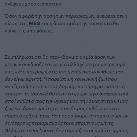
ανέφερε χαρακτηριστικά.
Όσον αφορά την άρση των περιορισμών, ανέφερε ότι η
πίεση στις
ΜΕΘ
και η διασπορά στην κοινότητα θα
κρίνει τις αποφάσεις,
Συμπλήρωσε ότι θα ήταν ιδανικό αν μία άρση των
μέτρων συνδυαζόταν με μία αλλαγή στη συμπεριφορά
μας. «
Η επιστροφή στις προηγούμενες συνήθειες μας
δεν είναι εφικτή. Η παρεΐστικη κοινωνική ζωή που
αναζητούμε είναι εκτός λογικής και πραγματικότητας
σήμερα. Το ιδανικό θα ήταν να ζούμε λίγο διαφορετικά
απολαμβάνοντας την υγείας μας, την οικογενειακή μας
ζωή και δραστηριότητες που δε μας εκθέτουν στον
αόρατο εχθρό. Έτσι, θα μπορούσαμε να πορευτούμε με
λιγότερους περιορισμούς τους επόμενους μήνες.
Άλλωστε το lockdown δεν ταιριάζει και πολύ στη φύση