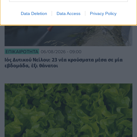
Data Deletion
Data Access
Privacy Policy
ΕΠΙΚΑΙΡΌΤΗΤΑ
06/08/2026 - 09:00
Ιός Δυτικού Νείλου: 23 νέα κρούσματα μέσα σε μία
εβδομάδα, έξι θάνατοι