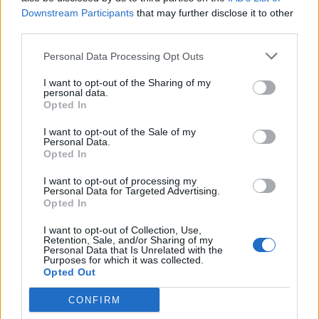
Downstream Participants
that may further disclose it to other
Εισαγγελική παρέμβαση για τις
third parties.
καταγγελίες περί παράλληλου
Personal Data Processing Opt Outs
συστήματος καταγραφής
κρουσμάτων στον ΕΟΔΥ
I want to opt-out of the Sharing of my
personal data.
30 Νοεμβρίου 2020
Opted In
I want to opt-out of the Sale of my
Personal Data.
Opted In
ΣΧΕΤΙΚΑ ΑΡΘΡΑ
I want to opt-out of processing my
Personal Data for Targeted Advertising.
Opted In
I want to opt-out of Collection, Use,
Retention, Sale, and/or Sharing of my
Personal Data that Is Unrelated with the
Purposes for which it was collected.
Opted Out
CONFIRM