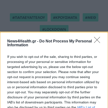
ΠΑΠΑΕΥΑΓΓΕΛΟΥ
ΚΡΟΥΣΜΑΤΑ
ΜΕΘ
LOCKDOWN
News4Health.gr -
Do Not Process My Personal
Information
If you wish to opt-out of the sale, sharing to third parties, or
processing of your personal or sensitive information for
targeted advertising by us, please use the below opt-out
ΠΕΡΙΣΣΟΤΕΡΑ ΣΤΗΝ ΙΔΙΑ ΚΑΤΗΓΟΡΙΑ
section to confirm your selection. Please note that after your
opt-out request is processed you may continue seeing
interest-based ads based on personal information utilized by
Ο χάρτης του κορονοϊού: Η Αττική
us or personal information disclosed to third parties prior to
παίρνει τη σκυτάλη στα ημερήσια
your opt-out. You may separately opt-out of the further
κρούσματα
disclosure of your personal information by third parties on the
30 Νοεμβρίου 2020
IAB’s list of downstream participants. This information may
also be disclosed by us to third parties on the
IAB’s List of