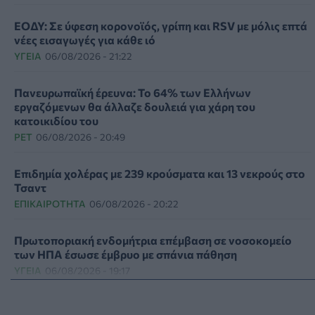
ΕΟΔΥ: Σε ύφεση κορονοϊός, γρίπη και RSV με μόλις επτά
νέες εισαγωγές για κάθε ιό
ΥΓΕΊΑ
06/08/2026 - 21:22
Πανευρωπαϊκή έρευνα: Το 64% των Ελλήνων
εργαζόμενων θα άλλαζε δουλειά για χάρη του
κατοικιδίου του
PET
06/08/2026 - 20:49
Επιδημία χολέρας με 239 κρούσματα και 13 νεκρούς στο
Τσαντ
ΕΠΙΚΑΙΡΌΤΗΤΑ
06/08/2026 - 20:22
Πρωτοποριακή ενδομήτρια επέμβαση σε νοσοκομείο
των ΗΠΑ έσωσε έμβρυο με σπάνια πάθηση
ΥΓΕΊΑ
06/08/2026 - 19:17
ΗΠΑ: Επιτροπή της Γερουσίας προτείνει άσκηση