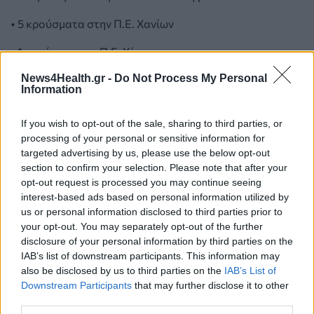
• 5 κρούσματα στην Π.Ε. Χανίων
• 1 κρούσμα στην Π.Ε. Χίου
News4Health.gr -
Do Not Process My Personal
15 κρούσματα βρίσκονται υπό διερεύνηση.
Information
If you wish to opt-out of the sale, sharing to third parties, or
processing of your personal or sensitive information for
targeted advertising by us, please use the below opt-out
section to confirm your selection. Please note that after your
opt-out request is processed you may continue seeing
interest-based ads based on personal information utilized by
us or personal information disclosed to third parties prior to
your opt-out. You may separately opt-out of the further
disclosure of your personal information by third parties on the
IAB’s list of downstream participants. This information may
also be disclosed by us to third parties on the
IAB’s List of
Downstream Participants
that may further disclose it to other
third parties.