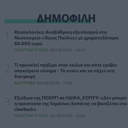
διώξεων σε βάρος του Άντονι Φάουτσι
ΕΠΙΚΑΙΡΌΤΗΤΑ
06/08/2026 - 18:38
ΔΗΜΟΦΙΛΗ
Διαβητική αμφιβληστροειδοπάθεια: «Σιωπηλός»
κίνδυνος για την όραση των ασθενών
Θεσσαλονίκη: Αναβάθμιση εξοπλισμού στο
HEALTH TALK
06/08/2026 - 17:34
Νοσοκομείο «Άγιος Παύλος» με χρηματοδότηση
68.000 ευρώ
ΠΟΛΙΤΙΚΉ ΥΓΕΊΑΣ
04/08/2026 - 00:11
Γιατί οι γιατροί διστάζουν να γράψουν ορμονική
θεραπεία για την εμμηνόπαυση
ΥΓΕΊΑ
06/08/2026 - 17:01
Τι προκαλεί πρήξιμο στην κοιλιά και πότε κρύβει
υποκείμενο νόσημα - Τα «ναι» και τα «όχι» στη
διατροφή
Γιαννάκος: Πρωτοφανής πίεση στο Νοσοκομείο
ΔΙΑΤΡΟΦΉ
04/08/2026 - 11:04
Ζακύνθου - Καταγγέλθηκαν οκτώ βιασμοί γυναικών
ΠΟΛΙΤΙΚΉ ΥΓΕΊΑΣ
06/08/2026 - 16:34
Εξώδικα της ΠΟΕΡΓΙ σε ΗΔΙΚΑ, ΕΟΠΥΥ: «Δεν μπορεί
η προστασία της δημόσιας δαπάνης να βασίζεται στο
Έκτακτα μέτρα και στην Καστοριά κατά της διασποράς
clawback»
της ευλογιάς των προβάτων
ΠΟΛΙΤΙΚΉ ΥΓΕΊΑΣ
04/08/2026 - 12:34
ΕΠΙΚΑΙΡΌΤΗΤΑ
06/08/2026 - 16:16