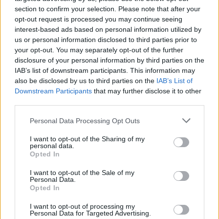
section to confirm your selection. Please note that after your
opt-out request is processed you may continue seeing
interest-based ads based on personal information utilized by
us or personal information disclosed to third parties prior to
your opt-out. You may separately opt-out of the further
disclosure of your personal information by third parties on the
IAB’s list of downstream participants. This information may
ΥΓΕΊΑ
04/05/2022 - 15:34
also be disclosed by us to third parties on the
IAB’s List of
Downstream Participants
that may further disclose it to other
Κορονοϊός Ελλάδα: Κάτω από το 4% η θετικότητα
third parties.
- Νέα πτώση των διασωληνωμένων
Personal Data Processing Opt Outs
I want to opt-out of the Sharing of my
personal data.
Opted In
I want to opt-out of the Sale of my
Personal Data.
Opted In
I want to opt-out of processing my
Personal Data for Targeted Advertising.