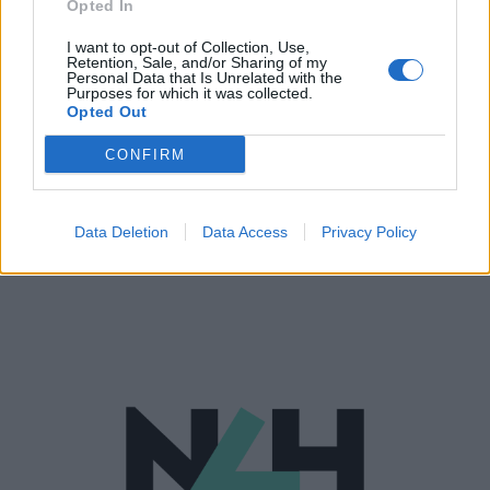
Opted In
I want to opt-out of Collection, Use,
Retention, Sale, and/or Sharing of my
Personal Data that Is Unrelated with the
Purposes for which it was collected.
Opted Out
ΥΓΕΊΑ
29/04/2022 - 15:45
CONFIRM
Κορονοϊός Ελλάδα: Κάτω από τους 250
διασωληνωμένους για πρώτη φορά μετά τον
περσινό Αύγουστο
Data Deletion
Data Access
Privacy Policy