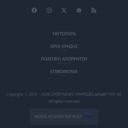
Σισμανογλείου στις πρωινές εφημερίες της Αττικής
ΠΟΛΙΤΙΚΉ ΥΓΕΊΑΣ
07/08/2026 - 14:39
Ηλεκτρικά πατίνια: 3,5 φορές μεγαλύτερος ο κίνδυνος
σοβαρής εγκεφαλικής κάκωσης
ΤΑΥΤΟΤΗΤΑ
ΥΓΕΊΑ
07/08/2026 - 14:00
ΟΡΟΙ ΧΡΗΣΗΣ
ΗΠΑ: Μεγάλη τράπεζα επενδύει 250 εκατ. δολάρια
ΠΟΛΙΤΙΚΗ ΑΠΟΡΡΗΤΟΥ
τον χρόνο για φάρμακα GLP-1 στους εργαζομένους
ΥΠΗΡΕΣΊΕΣ ΥΓΕΊΑΣ
07/08/2026 - 13:00
ΕΠΙΚΟΙΝΩΝΙΑ
Βασιλακόπουλος για ιό Δυτικού Νείλου: Στο
«κόκκινο» η Αττική – Τι πρέπει να προσέχουν οι
παραθεριστές
Copyright © 2019 - 2026 SPORTNEWS ΥΠΗΡΕΣΙΕΣ ΔΙΑΔΙΚΤΥΟΥ ΑΕ.
ΥΓΕΊΑ
07/08/2026 - 11:57
All rights reserved.
Γλοιοβλάστωμα: Νέο «παράθυρο» για πιο
ΜΕΛΟΣ #232426 ΤΟΥ Μ.Η.Τ.
αποτελεσματική χημειοθεραπεία μετά το χειρουργείο
ΥΓΕΊΑ
07/08/2026 - 11:00