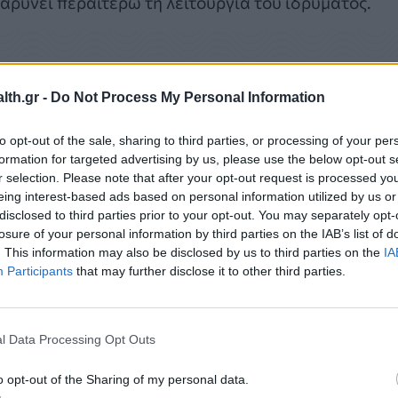
αρύνει περαιτέρω τη λειτουργία του ιδρύματος.
th.gr -
Do Not Process My Personal Information
ηλευτικού προσωπικού, μαιών, τραυματιοφορέων κα
to opt-out of the sale, sharing to third parties, or processing of your per
formation for targeted advertising by us, please use the below opt-out s
τηρίζουν ότι οι διαθέσιμες προσλήψεις δεν
r selection. Please note that after your opt-out request is processed y
ναφέρουν, οι κενές θέσεις στις συγκεκριμένες
eing interest-based ads based on personal information utilized by us or
μματισμένες προσλήψεις για το 2026 αφορούν
disclosed to third parties prior to your opt-out. You may separately opt-
losure of your personal information by third parties on the IAB’s list of
. This information may also be disclosed by us to third parties on the
IA
Participants
that may further disclose it to other third parties.
l Data Processing Opt Outs
o opt-out of the Sharing of my personal data.