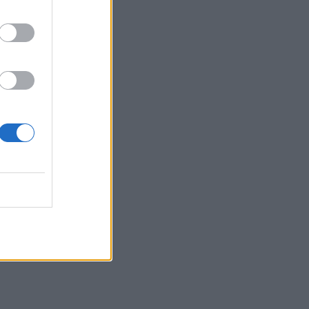
Επιπλέον πόροι 12,5 εκατ. ευρώ στις
Περιφέρειες για την ενίσχυση της
βιοασφάλειας από το ΥΠΑΑΤ
ΕΠΙΚΑΙΡΌΤΗΤΑ
07/08/2026 - 17:42
Συναγερμός στις ΗΠΑ για φονικό μύκητα που
αντέχει και στα φάρμακα
ΥΓΕΊΑ
07/08/2026 - 17:17
Πέθανε στα 26 της η influencer Σίντνεϊ Τάουλ
που μοιράστηκε επί τρία χρόνια τη μάχη της με
σπάνιο καρκίνο
ΕΠΙΚΑΙΡΌΤΗΤΑ
07/08/2026 - 16:41
ό
Απώλεια βάρους: Οι τρεις παράγοντες που
ές
κρίνουν το αποτέλεσμα σύμφωνα με ειδικό
στην παχυσαρκία
ΔΙΑΤΡΟΦΉ
07/08/2026 - 16:16