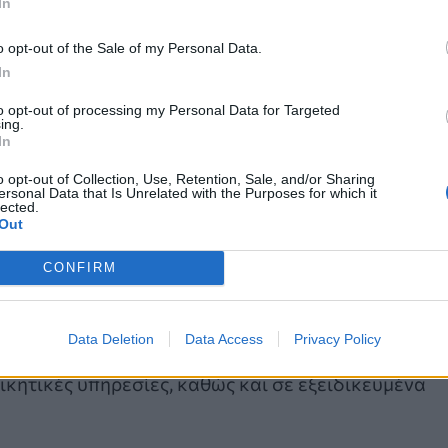
In
o opt-out of the Sale of my Personal Data.
In
to opt-out of processing my Personal Data for Targeted
ing.
In
χωση έχει ως αποτέλεσμα μεγάλες καθυστερήσεις
o opt-out of Collection, Use, Retention, Sale, and/or Sharing
νο φόρτο εργασίας για γιατρούς και νοσηλευτές,
ersonal Data that Is Unrelated with the Purposes for which it
lected.
κλινικών, μονάδων εντατικής θεραπείας,
Out
CONFIRM
λειτουργούν μόνο 7 από τις 13 χειρουργικές
ωπικού, ενώ σημειώνουν ότι το Ακτινοδιαγνωστικ
Data Deletion
Data Access
Privacy Policy
 τομογράφο. Παράλληλα, κάνουν λόγο για σημαντικ
οικητικές υπηρεσίες, καθώς και σε εξειδικευμένα