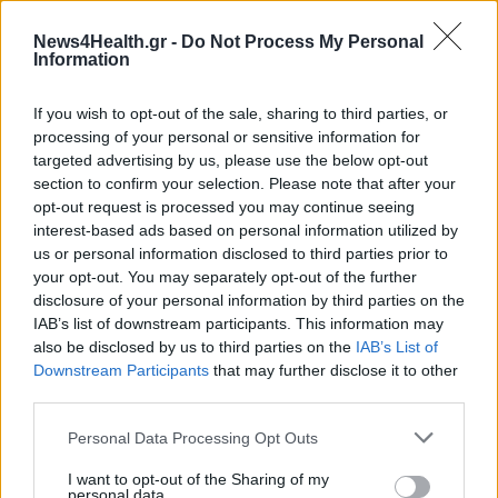
News4Health.gr -
Do Not Process My Personal
Συμφωνία Lavipharm-Profarm για
Information
φαρμακαποθήκη και υπηρεσίες
logistics
If you wish to opt-out of the sale, sharing to third parties, or
16 Φεβρουαρίου 2024
processing of your personal or sensitive information for
targeted advertising by us, please use the below opt-out
section to confirm your selection. Please note that after your
Όμιλος ΒΙΑΝΕΞ: 100 χρόνια
opt-out request is processed you may continue seeing
ιστορίας στο χώρο του φαρμάκου -
interest-based ads based on personal information utilized by
us or personal information disclosed to third parties prior to
Η ταινία για το χθες, το σήμερα και
your opt-out. You may separately opt-out of the further
το αύριο
disclosure of your personal information by third parties on the
19 Φεβρουαρίου 2024
IAB’s list of downstream participants. This information may
also be disclosed by us to third parties on the
IAB’s List of
Downstream Participants
that may further disclose it to other
third parties.
ΣΧΕΤΙΚΑ ΑΡΘΡΑ
Personal Data Processing Opt Outs
I want to opt-out of the Sharing of my
personal data.