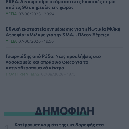
ΕΚΕΑ: Δίνουμε αίμα ακόμα και στις διακοπές σε μία
από τις 96 υπηρεσίες της χώρας
ΥΓΕΊΑ
07/08/2026 - 20:24
Εθνική εκστρατεία ενημέρωσης για τη Νωτιαία Μυϊκή
Ατροφία: «Μιλάμε για την SMA… Πλέον Ξέρεις»
ΥΓΕΊΑ
07/08/2026 - 19:56
Γεωργιάδης από Ρόδο: Νέες προσλήψεις στο
νοσοκομείο και «πράσινο φως» για το
ακτινοθεραπευτικό κέντρο
ΠΟΛΙΤΙΚΉ ΥΓΕΊΑΣ
07/08/2026 - 19:12
Σε κόκκινο συναγερμό για φωτιές Κρήτη, Βόρειο
Αιγαίο και Αττική το Σάββατο 8 Αυγούστου
ΕΠΙΚΑΙΡΌΤΗΤΑ
07/08/2026 - 18:37
ΔΗΜΟΦΙΛΗ
Τι μπορεί να μας διδάξει η νέα ταινία του Spider-Man
για την απώλεια και το πένθος
Κατέρρευσε κομμάτι της ψευδοροφής στα
ΨΥΧΙΚΉ ΥΓΕΊΑ
07/08/2026 - 18:11