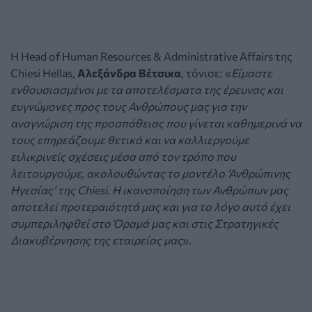
Η Head of Human Resources & Administrative Affairs της
Chiesi Hellas,
Αλεξάνδρα Βέτσικα
, τόνισε: «
Είμαστε
ενθουσιασμένοι με τα αποτελέσματα της έρευνας και
ευγνώμονες προς τους Ανθρώπους μας για την
αναγνώριση της προσπάθειας που γίνεται καθημερινά να
τους επηρεάζουμε θετικά και να καλλιεργούμε
ειλικρινείς σχέσεις μέσα από τον τρόπο που
λειτουργούμε, ακολουθώντας το μοντέλο ‘Ανθρώπινης
Ηγεσίας’ της Chiesi. Η ικανοποίηση των Ανθρώπων μας
αποτελεί προτεραιότητά μας και για το λόγο αυτό έχει
συμπεριληφθεί στο Όραμά μας και στις Στρατηγικές
Διακυβέρνησης της εταιρείας μας
».