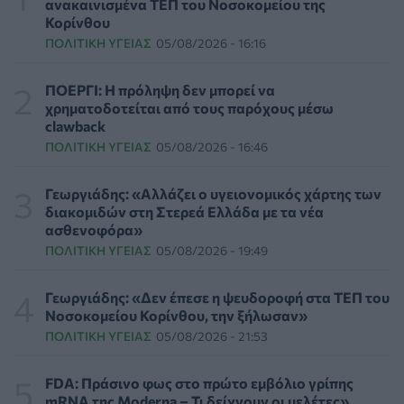
ανακαινισμένα ΤΕΠ του Νοσοκομείου της
Κορίνθου
ΠΟΛΙΤΙΚΉ ΥΓΕΊΑΣ
05/08/2026 - 16:16
Επιπλέον πόροι 12,5 εκατ. ευρώ στις Περιφέρειες για
την ενίσχυση της βιοασφάλειας από το ΥΠΑΑΤ
ΕΠΙΚΑΙΡΌΤΗΤΑ
07/08/2026 - 17:42
ΠΟΕΡΓΙ: Η πρόληψη δεν μπορεί να
χρηματοδοτείται από τους παρόχους μέσω
clawback
Συναγερμός στις ΗΠΑ για φονικό μύκητα που αντέχει
ΠΟΛΙΤΙΚΉ ΥΓΕΊΑΣ
05/08/2026 - 16:46
και στα φάρμακα
ΥΓΕΊΑ
07/08/2026 - 17:17
Γεωργιάδης: «Αλλάζει ο υγειονομικός χάρτης των
διακομιδών στη Στερεά Ελλάδα με τα νέα
Πέθανε στα 26 της η influencer Σίντνεϊ Τάουλ που
ασθενοφόρα»
μοιράστηκε επί τρία χρόνια τη μάχη της με σπάνιο
ΠΟΛΙΤΙΚΉ ΥΓΕΊΑΣ
05/08/2026 - 19:49
καρκίνο
ΕΠΙΚΑΙΡΌΤΗΤΑ
07/08/2026 - 16:41
Γεωργιάδης: «Δεν έπεσε η ψευδοροφή στα ΤΕΠ του
Νοσοκομείου Κορίνθου, την ξήλωσαν»
Απώλεια βάρους: Οι τρεις παράγοντες που κρίνουν το
ΠΟΛΙΤΙΚΉ ΥΓΕΊΑΣ
05/08/2026 - 21:53
αποτέλεσμα σύμφωνα με ειδικό στην παχυσαρκία
ΔΙΑΤΡΟΦΉ
07/08/2026 - 16:16
FDA: Πράσινο φως στο πρώτο εμβόλιο γρίπης
mRNA της Moderna – Τι δείχνουν οι μελέτες»