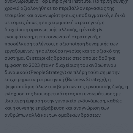
αναγνωρισμένο Top Employers Institute. Για τρίτη συνεχή
χρονιά αξιολογήθηκε το περιβάλλον εργασίας της
εταιρείας και αναγνωρίστηκε ως υποδειγματικό, ειδικά
σε τομείς όπως η επιχειρησιακή στρατηγική, η
διαχείριση οργανωτικής αλλαγής, η ένταξη &
ενσωμάτωση, η επικοινωνιακή στρατηγική, η
προσέλκυση ταλέντου, η αξιοποίηση δυναμικής των
εργαζομένων, η κουλτούρα ηγεσίας και το αξιακό της
σύστημα. Οι εταιρικές δράσεις στις οποίες δόθηκε
έμφαση το 2023 ήταν η διαχείριση του ανθρώπινου
δυναμικού (People Strategy) σε πλήρη ταύτιση με την
επιχειρηματική στρατηγική (Business Strategy), η
ψηφιοποίηση όλων των βημάτων της εργασιακής ζωής, η
ενίσχυση της διαφορετικότητας και ενσωμάτωσης με
ιδιαίτερη έμφαση στην γυναικεία ενδυνάμωση, καθώς
και η συνεπής επιβράβευση και αναγνώριση των
ανθρώπων αλλά και των ομαδικών δράσεων.