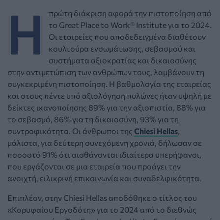
Η
πρώτη διάκριση αφορά την πιστοποίηση από
το Great Place to Work® Institute για το 2024.
Οι εταιρείες που αποδεδειγμένα διαθέτουν
κουλτούρα ενσωμάτωσης, σεβασμού και
συστήματα αξιοκρατίας και δικαιοσύνης
στην αντιμετώπιση των ανθρώπων τους, λαμβάνουν τη
συγκεκριμένη πιστοποίηση. Η βαθμολογία της εταιρείας
και στους πέντε υπό αξιολόγηση πυλώνες ήταν υψηλή με
δείκτες ικανοποίησης 89% για την αξιοπιστία, 88% για
το σεβασμό, 86% για τη δικαιοσύνη, 93% για τη
συντροφικότητα. Οι άνθρωποι της
Chiesi Hellas
,
μάλιστα, για δεύτερη συνεχόμενη χρονιά, δήλωσαν σε
ποσοστό 91% ότι αισθάνονται ιδιαίτερα υπερήφανοι,
που εργάζονται σε μια εταιρεία που προάγει την
ανοιχτή, ειλικρινή επικοινωνία και συναδελφικότητα.
Επιπλέον, στην Chiesi Hellas αποδόθηκε ο τίτλος του
«Κορυφαίου Εργοδότη» για το 2024 από το διεθνώς