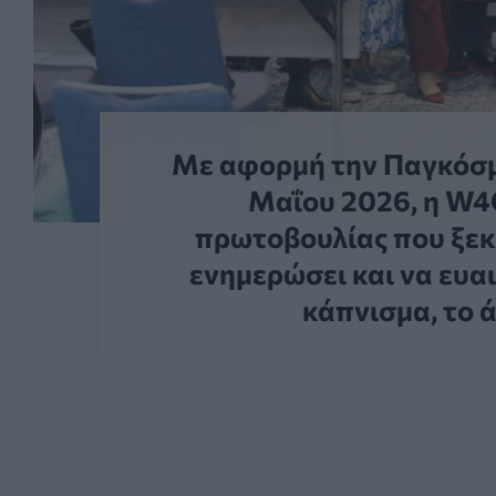
Με αφορμή την Παγκόσμι
Μαΐου 2026, η W4O
πρωτοβουλίας που ξεκί
ενημερώσει και να ευαι
κάπνισμα, το ά