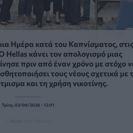
α Ημέρα κατά του Καπνίσματος, στις
 Hellas κάνει τον απολογισμό μιας
νησε πριν από έναν χρόνο με στόχο ν
σθητοποιήσει τους νέους σχετικά με 
τμισμα και τη χρήση νικοτίνης.
Τρίτη, 02/06/2026 - 12:01
— Photo:
W4O HELLAS