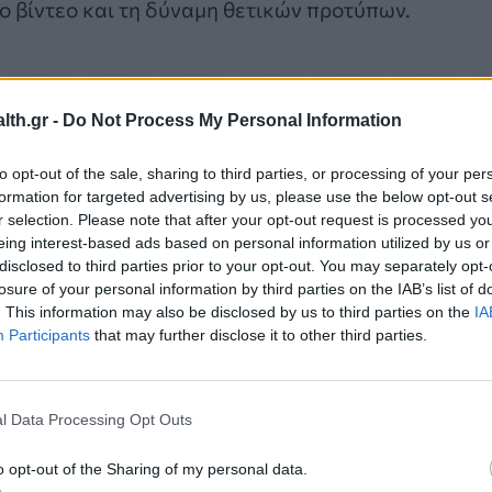
ο βίντεο και τη δύναμη θετικών προτύπων.
ύρια ανθρώπους, καταγράφοντας περισσότερες απ
th.gr -
Do Not Process My Personal Information
ιδράσεις στα ψηφιακά μέσα. Καθοριστική υπήρξε η
ον δημιουργικό σχεδιασμό και την παραγωγή της ε
to opt-out of the sale, sharing to third parties, or processing of your per
formation for targeted advertising by us, please use the below opt-out s
ρόπου επικοινωνίας με τη νέα γενιά.
r selection. Please note that after your opt-out request is processed y
eing interest-based ads based on personal information utilized by us or
disclosed to third parties prior to your opt-out. You may separately opt-
losure of your personal information by third parties on the IAB’s list of
. This information may also be disclosed by us to third parties on the
IA
Participants
that may further disclose it to other third parties.
l Data Processing Opt Outs
o opt-out of the Sharing of my personal data.