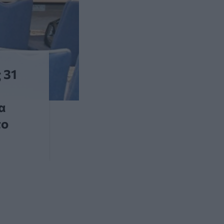
 31
α
το