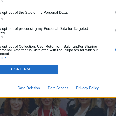
In
o opt-out of the Sale of my Personal Data.
In
τοβουλία εξελίχθηκε σε μια ευρύτερη εκστρατεία 
to opt-out of processing my Personal Data for Targeted
ρωσης, στα κοινωνικά δίκτυα, σε σχολικές κοινότ
ing.
ας υγείας, ενώ αναπτύχθηκαν συνεργασίες με φορε
In
νιάς απαλλαγμένης από εξαρτήσεις.
o opt-out of Collection, Use, Retention, Sale, and/or Sharing
ersonal Data that Is Unrelated with the Purposes for which it
lected.
Out
CONFIRM
Data Deletion
Data Access
Privacy Policy