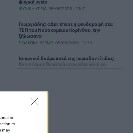
ψυχική υγεία
ΨΥΧΙΚΉ ΥΓΕΊΑ
05/08/2026 - 23:17
Γεωργιάδης: «Δεν έπεσε η ψευδοροφή στα
ΤΕΠ του Νοσοκομείου Κορίνθου, την
ξήλωσαν»
ΠΟΛΙΤΙΚΉ ΥΓΕΊΑΣ
05/08/2026 - 21:53
Ιαπωνικό θαύμα κατά της περιοδοντίτιδας:
Καινοτόμος θεραπεία στοχεύει μόνο το
βακτήριο-«κλειδί»
ΥΓΕΊΑ
05/08/2026 - 21:17
Τύποι, συμπτώματα και αντιμετώπιση της
φωτοευαισθησίας - Χρήσιμες ερωταπαντήσεις
ΥΓΕΊΑ
05/08/2026 - 20:42
sonal or
WWF Ελλάς: Περισσότερα από 180.000
ection to
στρέμματα δάσους κάηκαν σε λίγες μόνο μέρες
ou may