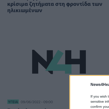
κρίσιμα ζητήματα στη φροντίδα των
ηλικιωμένων
News4Heal
If you wish 
ΥΓΕΊΑ
09/06/2022 - 09:00
sensitive in
confirm you