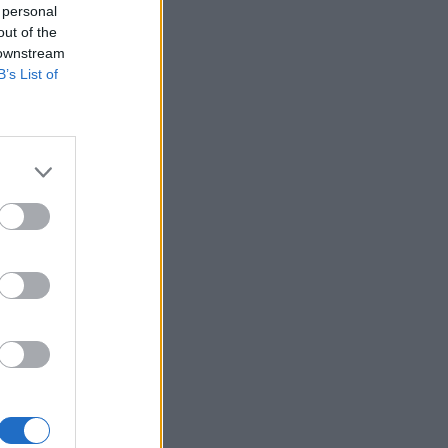
ΕΠΙΚΑΙΡΌΤΗΤΑ
05/08/2026 - 20:16
 personal
out of the
Γεωργιάδης: «Αλλάζει ο υγειονομικός χάρτης
 downstream
των διακομιδών στη Στερεά Ελλάδα με τα νέα
B’s List of
ασθενοφόρα»
ΠΟΛΙΤΙΚΉ ΥΓΕΊΑΣ
05/08/2026 - 19:49
Οι πέντε λόγοι για τους οποίους η διατροφή
πρέπει να καθοδηγείται από κλινικό
διαιτολόγο
HEALTH TALK
05/08/2026 - 18:59
Ψυχοκοινωνική υποστήριξη στους
πυρόπληκτους της Δυτικής Αττικής από τον
ΕΕΣ
ΕΠΙΚΑΙΡΌΤΗΤΑ
05/08/2026 - 18:34
Νέα μελέτη: Η μοναξιά και οι επιπτώσεις της
στην γενική υγεία σε σύγκριση με την
κοινωνική απομόνωση