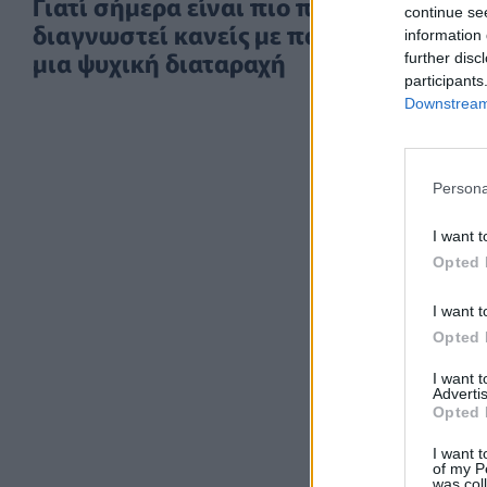
Γιατί σήμερα είναι πιο πιθανό να
continue se
διαγνωστεί κανείς με παραπάνω από
information 
μια ψυχική διαταραχή
further disc
participants
Downstream 
Persona
I want t
Opted 
I want t
Opted 
I want 
Advertis
Opted 
I want t
of my P
was col