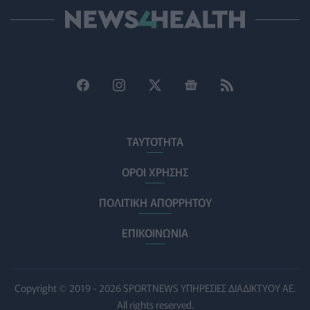
ρίχνουν φως στις "φιλίες" μεταξύ διαφορετικών ειδών
PET
07/08/2026 - 15:02
Η ΕΙΝΑΠ καταγγέλλει την αιφνιδιαστική ένταξη του
Σισμανογλείου στις πρωινές εφημερίες της Αττικής
ΠΟΛΙΤΙΚΉ ΥΓΕΊΑΣ
07/08/2026 - 14:39
Ηλεκτρικά πατίνια: 3,5 φορές μεγαλύτερος ο κίνδυνος
σοβαρής εγκεφαλικής κάκωσης
ΤΑΥΤΟΤΗΤΑ
ΥΓΕΊΑ
07/08/2026 - 14:00
ΟΡΟΙ ΧΡΗΣΗΣ
ΗΠΑ: Μεγάλη τράπεζα επενδύει 250 εκατ. δολάρια
ΠΟΛΙΤΙΚΗ ΑΠΟΡΡΗΤΟΥ
τον χρόνο για φάρμακα GLP-1 στους εργαζομένους
ΥΠΗΡΕΣΊΕΣ ΥΓΕΊΑΣ
07/08/2026 - 13:00
ΕΠΙΚΟΙΝΩΝΙΑ
Βασιλακόπουλος για ιό Δυτικού Νείλου: Στο
«κόκκινο» η Αττική – Τι πρέπει να προσέχουν οι
παραθεριστές
Copyright © 2019 - 2026 SPORTNEWS ΥΠΗΡΕΣΙΕΣ ΔΙΑΔΙΚΤΥΟΥ ΑΕ.
ΥΓΕΊΑ
07/08/2026 - 11:57
All rights reserved.