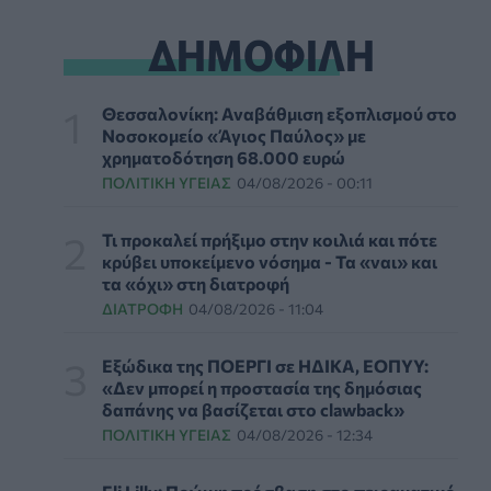
δέρμα αποτελεί πρόβλημα ψυχικής υγείας
ΨΥΧΙΚΉ ΥΓΕΊΑ
06/08/2026 - 14:00
ΔΗΜΟΦΙΛΗ
Ευρεία σύσκεψη στον ΕΟΦ για την ομαλή
λειτουργία της εφοδιαστικής αλυσίδας
Θεσσαλονίκη: Αναβάθμιση εξοπλισμού στο
φαρμάκων
Νοσοκομείο «Άγιος Παύλος» με
PHARMA POLICY
06/08/2026 - 13:54
χρηματοδότηση 68.000 ευρώ
ΠΟΛΙΤΙΚΉ ΥΓΕΊΑΣ
04/08/2026 - 00:11
Γιατί ξαναπαίρνουμε το χαμένο βάρος; Ο
ρόλος του βιολογικού προγραμματισμού μας
Τι προκαλεί πρήξιμο στην κοιλιά και πότε
ΔΙΑΤΡΟΦΉ
06/08/2026 - 13:00
κρύβει υποκείμενο νόσημα - Τα «ναι» και
τα «όχι» στη διατροφή
ΔΙΑΤΡΟΦΉ
04/08/2026 - 11:04
ΠΙΣ: Η διορισμένη από το Υπουργείο Υγείας
Διοικούσα Επιτροπή δεσμεύεται για νέες
εκλογές
Εξώδικα της ΠΟΕΡΓΙ σε ΗΔΙΚΑ, ΕΟΠΥΥ:
ΠΟΛΙΤΙΚΉ ΥΓΕΊΑΣ
06/08/2026 - 12:32
«Δεν μπορεί η προστασία της δημόσιας
δαπάνης να βασίζεται στο clawback»
ΠΟΛΙΤΙΚΉ ΥΓΕΊΑΣ
04/08/2026 - 12:34
Eli Lilly: Εκρηκτική άνοδος στις πωλήσεις των
ενέσιμων φαρμάκων της για την απώλεια
βάρους