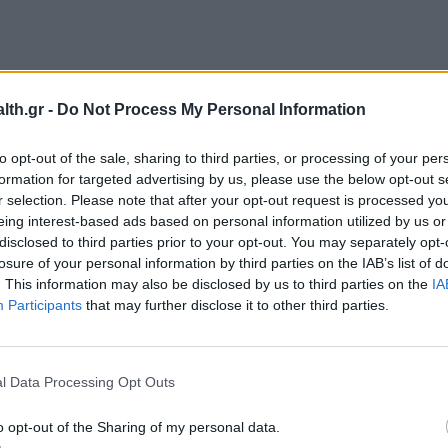
ΠΟΛΙΤΙΚΉ ΥΓΕΊΑΣ
12/10/2020 - 06:00
th.gr -
Do Not Process My Personal Information
Προειδοποιητικά σήματα για το ΕΣΥ ο
τριψήφιος αριθμός νοσηλευομένων
to opt-out of the sale, sharing to third parties, or processing of your per
στις ΜΕΘ, οι διασωληνωμένοι και οι
formation for targeted advertising by us, please use the below opt-out s
θάνατοι
r selection. Please note that after your opt-out request is processed y
eing interest-based ads based on personal information utilized by us or
disclosed to third parties prior to your opt-out. You may separately opt-
losure of your personal information by third parties on the IAB’s list of
. This information may also be disclosed by us to third parties on the
IA
Participants
that may further disclose it to other third parties.
l Data Processing Opt Outs
o opt-out of the Sharing of my personal data.