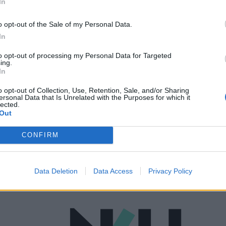
In
o opt-out of the Sale of my Personal Data.
In
to opt-out of processing my Personal Data for Targeted
ing.
ΠΟΛΙΤΙΚΉ ΥΓΕΊΑΣ
05/08/2020 - 16:48
In
Συνάντηση Υπουργείου Υγείας και
o opt-out of Collection, Use, Retention, Sale, and/or Sharing
διοικητών νοσοκομείων για τη
ersonal Data that Is Unrelated with the Purposes for which it
lected.
θωράκιση έναντι της πανδημίας (pics)
Out
CONFIRM
Data Deletion
Data Access
Privacy Policy