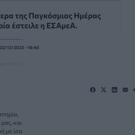
μερα της Παγκόσμιας Ημέρας
ία έστειλε η ΕΣΑμεΑ.
02/12/2022 - 18:40
oto:
PEXELS
απηρία,
μας, και
ή με ίσα