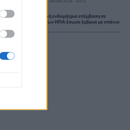
ΕΠΙΚΑΙΡΌΤΗΤΑ
06/08/2026 - 20:22
Πρωτοποριακή ενδομήτρια επέμβαση σε
νοσοκομείο των ΗΠΑ έσωσε έμβρυο με σπάνια
πάθηση
ε
ΥΓΕΊΑ
06/08/2026 - 19:17
.
ΗΠΑ: Επιτροπή της Γερουσίας προτείνει
άσκηση διώξεων σε βάρος του Άντονι
Φάουτσι
ΕΠΙΚΑΙΡΌΤΗΤΑ
06/08/2026 - 18:38
μα
ε
Διαβητική αμφιβληστροειδοπάθεια:
«Σιωπηλός» κίνδυνος για την όραση των
ασθενών
HEALTH TALK
06/08/2026 - 17:34
Γιατί οι γιατροί διστάζουν να γράψουν
ορμονική θεραπεία για την εμμηνόπαυση
ΥΓΕΊΑ
06/08/2026 - 17:01