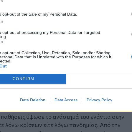
νται.
In
ποί μας με αναπηρία στην Ευρώπη και ευτυχώς σε
o opt-out of the Sale of my Personal Data.
α θύματα.
In
πληθωρισμό και στο τεράστιο κύμα αυξήσεων στα
to opt-out of processing my Personal Data for Targeted
τόσο βάναυσα το βιοτικό μας επίπεδο, καθώς έχουμ
ing.
ου προκύπτει από την αναπηρία/ χρόνια πάθησή μας
In
 τα άτομα με αναπηρία που διαβιούν στα ιδρύματα,
o opt-out of Collection, Use, Retention, Sale, and/or Sharing
ersonal Data that Is Unrelated with the Purposes for which it
 περισσότεροι σε αριθμούς θύματα κάθε μορφής
lected.
Out
ούνται σε σχέση με τα υπόλοιπα παιδιά το δικαίω
CONFIRM
α εκπαιδεύει δίχως διακρίσεις και αποκλεισμούς, μ
α σχολεία και υλικό.
θηση χτυπά κόκκινο και οι πολιτικές για την
Data Deletion
Data Access
Privacy Policy
ς.
ς παθήσεις ύψωσε το ανάστημά του ενάντια στην
ε λόγω κρίσεων είτε λόγω πανδημίας. Από την