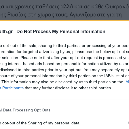
α και χρόνιες παθήσεις αλλά και σε κάθε Ουκρανό
ης Ρωσίας στη χώρας τους. Αγωνιζόμαστε για τη
ια την προστασία από την κλιματική αλλαγή.
th.gr -
Do Not Process My Personal Information
to opt-out of the sale, sharing to third parties, or processing of your per
formation for targeted advertising by us, please use the below opt-out s
r selection. Please note that after your opt-out request is processed y
eing interest-based ads based on personal information utilized by us or
disclosed to third parties prior to your opt-out. You may separately opt-
losure of your personal information by third parties on the IAB’s list of
. This information may also be disclosed by us to third parties on the
IA
Participants
that may further disclose it to other third parties.
l Data Processing Opt Outs
 μας να μένουν στάσιμα, τις συντάξεις μας να
o opt-out of the Sharing of my personal data.