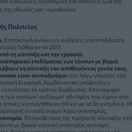
ην κοινωνική, οικονομική και πολιτική ζωή της
ς της εθνικής μας νομοθεσίας.
ής Πολιτείας
α.
Επιτακτική ανάγκη οι αυξήσεις στα επιδόματα
υταίες δόθηκαν το 2011.
πό τη σύνταξη και την εργασία.
αναπηρικού επιδόματος των τέκνων με βαριά
λάβουν τη σύνταξη του αποθανόντος γονέα τους.
ποίοι είναι συνταξιούχοι
είτε λόγω γήρατος είτε
σωπική διαφορά, λαμβάνοντας υπόψη ότι η
 εκτινάσσει το κόστος διαβίωσης. Επαναφορά
ση των γονέων/ συζύγων/ αδελφών που έχουν στη
ι οποίες καταργήθηκαν άδικα με το 3ο μνημόνιο. 
σχόλησης συνταξιούχων λόγω αναπηρίας.
αναπηρία.
Θεσμοθέτηση της τιμητικής σύνταξης στ
έκνο με βαριά νοητική αναπηρία, αυτισμό,
ς, βαριά κινητική αναπηρία, χρόνιες ψυχικές