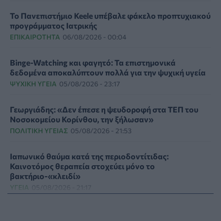
Το Πανεπιστήμιο Keele υπέβαλε φάκελο προπτυχιακού
προγράμματος Ιατρικής
ΕΠΙΚΑΙΡΌΤΗΤΑ
06/08/2026 - 00:04
Binge-Watching και φαγητό: Τα επιστημονικά
δεδομένα αποκαλύπτουν πολλά για την ψυχική υγεία
ΨΥΧΙΚΉ ΥΓΕΊΑ
05/08/2026 - 23:17
Γεωργιάδης: «Δεν έπεσε η ψευδοροφή στα ΤΕΠ του
Νοσοκομείου Κορίνθου, την ξήλωσαν»
ΠΟΛΙΤΙΚΉ ΥΓΕΊΑΣ
05/08/2026 - 21:53
Ιαπωνικό θαύμα κατά της περιοδοντίτιδας:
Καινοτόμος θεραπεία στοχεύει μόνο το
βακτήριο-«κλειδί»
ΥΓΕΊΑ
05/08/2026 - 21:17
Τύποι, συμπτώματα και αντιμετώπιση της