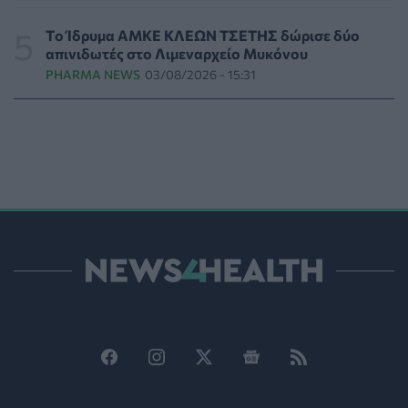
Νέα μελέτη: Η μοναξιά και οι επιπτώσεις της στην
Tο Ίδρυμα ΑΜΚΕ ΚΛΕΩΝ ΤΣΕΤΗΣ δώρισε δύο
γενική υγεία σε σύγκριση με την κοινωνική
απινιδωτές στο Λιμεναρχείο Μυκόνου
απομόνωση
PHARMA NEWS
03/08/2026 - 15:31
ΨΥΧΙΚΉ ΥΓΕΊΑ
05/08/2026 - 18:21
Χαλκιδική: Εντός ορίων τα αποτελέσματα από τις
πρώτες μικροβιολογικές αναλύσεις στο πόσιμο νερό
ΕΠΙΚΑΙΡΌΤΗΤΑ
05/08/2026 - 17:39
Χαμηλά τα ποσοστά αποκλειστικού θηλασμού μέχρι
τον 6ο μήνα στην Ελλάδα
ΥΓΕΊΑ
05/08/2026 - 17:14
ΠΟΕΡΓΙ: Η πρόληψη δεν μπορεί να χρηματοδοτείται
από τους παρόχους μέσω clawback
ΠΟΛΙΤΙΚΉ ΥΓΕΊΑΣ
05/08/2026 - 16:46
Ο ΕΦΕΤ ανακάλεσε από τα ράφια καραμέλες-ζελέ