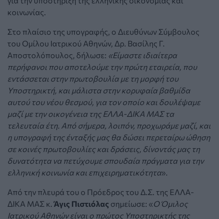
για την υποστήριξη της ελληνικής οικονομίας και
κοινωνίας.
Στο πλαίσιο της υπογραφής, ο Διευθύνων Σύμβουλος
του Ομίλου Ιατρικού Αθηνών, Δρ. Βασίλης Γ.
Αποστολόπουλος, δήλωσε:
«Είμαστε ιδιαίτερα
περήφανοι που αποτελούμε την πρώτη εταιρεία, που
εντάσσεται στην πρωτοβουλία με τη μορφή του
Υποστηρικτή, και μάλιστα στην κορυφαία βαθμίδα
αυτού του νέου θεσμού, για τον οποίο και δουλέψαμε
μαζί με την οικογένεια της ΕΛΛΑ-ΔΙΚΑ ΜΑΣ τα
τελευταία έτη. Από σήμερα, λοιπόν, προχωράμε μαζί, και
η υπογραφή της ένταξής μας θα δώσει περεταίρω ώθηση
σε κοινές πρωτοβουλίες και δράσεις, δίνοντάς μας τη
δυνατότητα να πετύχουμε σπουδαία πράγματα για την
ελληνική κοινωνία και επιχειρηματικότητα
».
Από την πλευρά του ο Πρόεδρος του Δ.Σ. της ΕΛΛΑ-
ΔΙΚΑ ΜΑΣ κ.
Άγις Πιστιόλας
σημείωσε: «
Ο Όμιλος
Ιατρικού Αθηνών είναι ο πρώτος Υποστηρικτής της