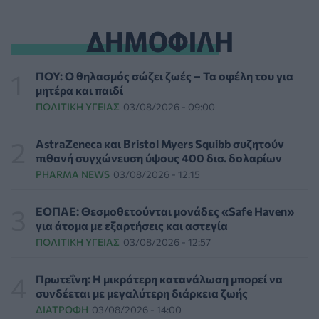
φωτοευαισθησίας - Χρήσιμες ερωταπαντήσεις
ΥΓΕΊΑ
05/08/2026 - 20:42
ΔΗΜΟΦΙΛΗ
WWF Ελλάς: Περισσότερα από 180.000 στρέμματα
δάσους κάηκαν σε λίγες μόνο μέρες
ΠΟΥ: Ο θηλασμός σώζει ζωές – Τα οφέλη του για
ΕΠΙΚΑΙΡΌΤΗΤΑ
05/08/2026 - 20:16
μητέρα και παιδί
ΠΟΛΙΤΙΚΉ ΥΓΕΊΑΣ
03/08/2026 - 09:00
Γεωργιάδης: «Αλλάζει ο υγειονομικός χάρτης των
διακομιδών στη Στερεά Ελλάδα με τα νέα
AstraZeneca και Bristol Myers Squibb συζητούν
ασθενοφόρα»
πιθανή συγχώνευση ύψους 400 δισ. δολαρίων
ΠΟΛΙΤΙΚΉ ΥΓΕΊΑΣ
05/08/2026 - 19:49
PHARMA NEWS
03/08/2026 - 12:15
Οι πέντε λόγοι για τους οποίους η διατροφή πρέπει να
ΕΟΠΑΕ: Θεσμοθετούνται μονάδες «Safe Haven»
καθοδηγείται από κλινικό διαιτολόγο
για άτομα με εξαρτήσεις και αστεγία
HEALTH TALK
05/08/2026 - 18:59
ΠΟΛΙΤΙΚΉ ΥΓΕΊΑΣ
03/08/2026 - 12:57
Ψυχοκοινωνική υποστήριξη στους πυρόπληκτους της
Πρωτεΐνη: Η μικρότερη κατανάλωση μπορεί να
Δυτικής Αττικής από τον ΕΕΣ
συνδέεται με μεγαλύτερη διάρκεια ζωής
ΕΠΙΚΑΙΡΌΤΗΤΑ
05/08/2026 - 18:34
ΔΙΑΤΡΟΦΉ
03/08/2026 - 14:00