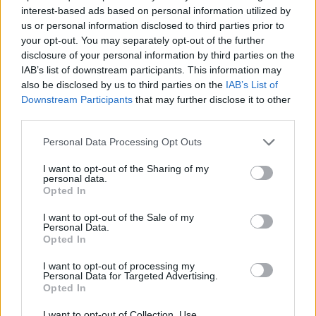
interest-based ads based on personal information utilized by
us or personal information disclosed to third parties prior to
your opt-out. You may separately opt-out of the further
disclosure of your personal information by third parties on the
ΠΕΡΙΣΣΟΤΕΡΑ ΣΤΗΝ ΙΔΙΑ ΚΑΤΗΓΟΡΙΑ
IAB’s list of downstream participants. This information may
also be disclosed by us to third parties on the
IAB’s List of
Downstream Participants
that may further disclose it to other
third parties.
Ανάπτυξη ομιλίας στα παιδιά: Πότε
χρειάζεται η παρέμβαση του ειδικού;
Personal Data Processing Opt Outs
29 Ιανουαρίου 2024
I want to opt-out of the Sharing of my
personal data.
Opted In
Health Spot: Ειδικά αιματολογικά
I want to opt-out of the Sale of my
τεστ για το burnout τον Φεβρουάριο
Personal Data.
01 Φεβρουαρίου 2024
Opted In
I want to opt-out of processing my
Personal Data for Targeted Advertising.
Opted In
ΣΧΕΤΙΚΑ ΑΡΘΡΑ
I want to opt-out of Collection, Use,