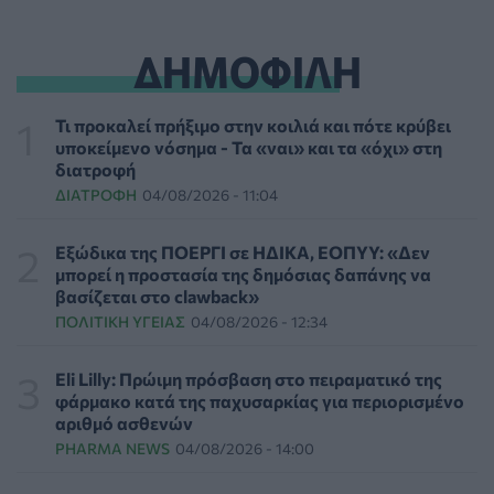
διώξεων σε βάρος του Άντονι Φάουτσι
ΕΠΙΚΑΙΡΌΤΗΤΑ
06/08/2026 - 18:38
ΔΗΜΟΦΙΛΗ
Διαβητική αμφιβληστροειδοπάθεια: «Σιωπηλός»
κίνδυνος για την όραση των ασθενών
Τι προκαλεί πρήξιμο στην κοιλιά και πότε κρύβει
HEALTH TALK
06/08/2026 - 17:34
υποκείμενο νόσημα - Τα «ναι» και τα «όχι» στη
διατροφή
ΔΙΑΤΡΟΦΉ
04/08/2026 - 11:04
Γιατί οι γιατροί διστάζουν να γράψουν ορμονική
θεραπεία για την εμμηνόπαυση
ΥΓΕΊΑ
06/08/2026 - 17:01
Εξώδικα της ΠΟΕΡΓΙ σε ΗΔΙΚΑ, ΕΟΠΥΥ: «Δεν
μπορεί η προστασία της δημόσιας δαπάνης να
βασίζεται στο clawback»
Γιαννάκος: Πρωτοφανής πίεση στο Νοσοκομείο
ΠΟΛΙΤΙΚΉ ΥΓΕΊΑΣ
04/08/2026 - 12:34
Ζακύνθου - Καταγγέλθηκαν οκτώ βιασμοί γυναικών
ΠΟΛΙΤΙΚΉ ΥΓΕΊΑΣ
06/08/2026 - 16:34
Eli Lilly: Πρώιμη πρόσβαση στο πειραματικό της
φάρμακο κατά της παχυσαρκίας για περιορισμένο
Έκτακτα μέτρα και στην Καστοριά κατά της διασποράς
αριθμό ασθενών
της ευλογιάς των προβάτων
PHARMA NEWS
04/08/2026 - 14:00
ΕΠΙΚΑΙΡΌΤΗΤΑ
06/08/2026 - 16:16