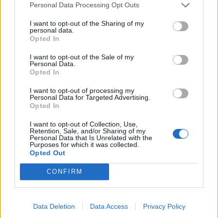
Personal Data Processing Opt Outs
I want to opt-out of the Sharing of my
personal data.
Opted In
ΥΠΗΡΕΣΊΕΣ ΥΓΕΊΑΣ
16/10/2025 - 15:53
Επίτιμος Διδάκτορας του ΔΙΠΑΕ ο Δρ. Γεώργιος Β.
I want to opt-out of the Sale of my
Personal Data.
Αποστολόπουλος
Opted In
I want to opt-out of processing my
Personal Data for Targeted Advertising.
Opted In
I want to opt-out of Collection, Use,
Retention, Sale, and/or Sharing of my
Personal Data that Is Unrelated with the
Purposes for which it was collected.
Opted Out
CONFIRM
Data Deletion
Data Access
Privacy Policy