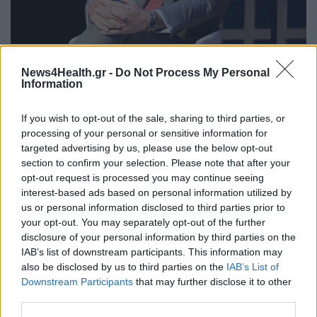
ΥΠΗΡΕΣΊΕΣ ΥΓΕΊΑΣ
23/10/2025 - 15:29
News4Health.gr -
Do Not Process My Personal
Όμιλος Ιατρικού Αθηνών: Εισάγει πρώτος τη νέα
Information
εποχή «πράσινων χειρουργείων» στην Ελλάδα
με πιστοποίηση της TÜV NORD Ελλάδας
If you wish to opt-out of the sale, sharing to third parties, or
processing of your personal or sensitive information for
targeted advertising by us, please use the below opt-out
section to confirm your selection. Please note that after your
opt-out request is processed you may continue seeing
interest-based ads based on personal information utilized by
us or personal information disclosed to third parties prior to
your opt-out. You may separately opt-out of the further
disclosure of your personal information by third parties on the
IAB’s list of downstream participants. This information may
also be disclosed by us to third parties on the
IAB’s List of
Downstream Participants
that may further disclose it to other
third parties.