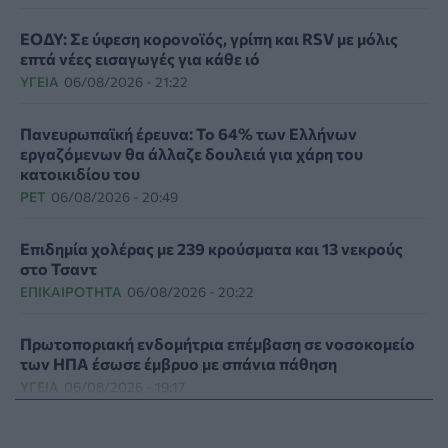
ΕΟΔΥ: Σε ύφεση κορονοϊός, γρίπη και RSV με μόλις
επτά νέες εισαγωγές για κάθε ιό
ΥΓΕΊΑ
06/08/2026 - 21:22
Πανευρωπαϊκή έρευνα: Το 64% των Ελλήνων
εργαζόμενων θα άλλαζε δουλειά για χάρη του
κατοικιδίου του
PET
06/08/2026 - 20:49
Επιδημία χολέρας με 239 κρούσματα και 13 νεκρούς
στο Τσαντ
ΕΠΙΚΑΙΡΌΤΗΤΑ
06/08/2026 - 20:22
Πρωτοποριακή ενδομήτρια επέμβαση σε νοσοκομείο
των ΗΠΑ έσωσε έμβρυο με σπάνια πάθηση
ΥΓΕΊΑ
06/08/2026 - 19:17
ΗΠΑ: Επιτροπή της Γερουσίας προτείνει άσκηση