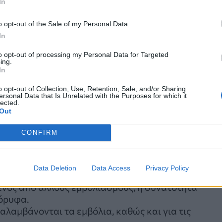
In
ύ από άλλα κέντρα, θα σπαταληθούν σε μία άσκοπη
o opt-out of the Sale of my Personal Data.
In
Σ
to opt-out of processing my Personal Data for Targeted
ing.
In
 επισημαίνει ότι θα βοηθήσει αν:
o opt-out of Collection, Use, Retention, Sale, and/or Sharing
ersonal Data that Is Unrelated with the Purposes for which it
λιαστικού κέντρου και τα ιατρεία, δυνατότητα
lected.
Out
ας.
τριών υγείας και των νοσηλευτών/τριών που μπορε
CONFIRM
φικτή η διοργάνωση και μαζικότερων εμβολιασμών, 
πό τον ίδιο τον ιατρό, θα πρέπει να έχει τη
Data Deletion
Data Access
Privacy Policy
ιασμού, εφόσον εργάζεται μόνος του. Με τον τρόπ
μένος από άλλους εμβολιασμούς, η δυνατότητα
όρυφα.
αλαμβάνονται τα εμβόλια, καθώς και για τις