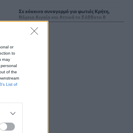
Σε κόκκινο συναγερμό για φωτιές Κρήτη,
Βόρειο Αιγαίο και Αττική το Σάββατο 8
Αυγούστου
ΕΠΙΚΑΙΡΌΤΗΤΑ
07/08/2026 - 18:37
Τι μπορεί να μας διδάξει η νέα ταινία του
sonal or
Spider-Man για την απώλεια και το πένθος
ection to
ΨΥΧΙΚΉ ΥΓΕΊΑ
07/08/2026 - 18:11
ou may
 personal
out of the
Επιπλέον πόροι 12,5 εκατ. ευρώ στις
 downstream
Περιφέρειες για την ενίσχυση της
B’s List of
βιοασφάλειας από το ΥΠΑΑΤ
ΕΠΙΚΑΙΡΌΤΗΤΑ
07/08/2026 - 17:42
ς
Συναγερμός στις ΗΠΑ για φονικό μύκητα που
αντέχει και στα φάρμακα
ΥΓΕΊΑ
07/08/2026 - 17:17