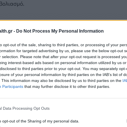
βολιασμό.
th.gr -
Do Not Process My Personal Information
to opt-out of the sale, sharing to third parties, or processing of your per
formation for targeted advertising by us, please use the below opt-out s
r selection. Please note that after your opt-out request is processed y
eing interest-based ads based on personal information utilized by us or
disclosed to third parties prior to your opt-out. You may separately opt-
losure of your personal information by third parties on the IAB’s list of
. This information may also be disclosed by us to third parties on the
IA
Participants
that may further disclose it to other third parties.
χεδιασμό προβλέπεται μετά την άφιξη του ασθενού
ένως, ώστε να μην υπάρχει σπατάλη χρόνου,
l Data Processing Opt Outs
κατά την άφιξη στο εμβολιαστικό κέντρο θα είναι
o opt-out of the Sharing of my personal data.
προειδοποιεί ότι τα 12.000.000 ευρώ που έχουν