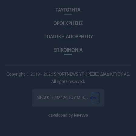
ΕΔΟΕΑΠ: Συστάσεις για τις επερχόμενες ζέστες -
ΤΑΥΤΟΤΗΤΑ
Πότε πρέπει να απευθυνθούμε στον γιατρό μας
ΥΓΕΊΑ
06/08/2026 - 14:17
ΟΡΟΙ ΧΡΗΣΗΣ
ΠΟΛΙΤΙΚΗ ΑΠΟΡΡΗΤΟΥ
Skin dysmorphia: Όταν η εμμονή με το «τέλειο» δέρμα
αποτελεί πρόβλημα ψυχικής υγείας
ΕΠΙΚΟΙΝΩΝΙΑ
ΨΥΧΙΚΉ ΥΓΕΊΑ
06/08/2026 - 14:00
Ευρεία σύσκεψη στον ΕΟΦ για την ομαλή λειτουργία
της εφοδιαστικής αλυσίδας φαρμάκων
Copyright © 2019 - 2026 SPORTNEWS ΥΠΗΡΕΣΙΕΣ ΔΙΑΔΙΚΤΥΟΥ ΑΕ.
PHARMA POLICY
06/08/2026 - 13:54
All rights reserved.
Γιατί ξαναπαίρνουμε το χαμένο βάρος; Ο ρόλος του
ΜΕΛΟΣ #232426 ΤΟΥ Μ.Η.Τ.
βιολογικού προγραμματισμού μας
ΔΙΑΤΡΟΦΉ
06/08/2026 - 13:00
developed by
Nuevvo
ΠΙΣ: Η διορισμένη από το Υπουργείο Υγείας Διοικούσα
Επιτροπή δεσμεύεται για νέες εκλογές
ΠΟΛΙΤΙΚΉ ΥΓΕΊΑΣ
06/08/2026 - 12:32