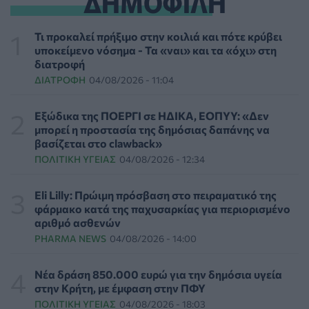
ΔΗΜΟΦΙΛΗ
Διαβητική αμφιβληστροειδοπάθεια: «Σιωπηλός»
κίνδυνος για την όραση των ασθενών
Τι προκαλεί πρήξιμο στην κοιλιά και πότε κρύβει
HEALTH TALK
06/08/2026 - 17:34
υποκείμενο νόσημα - Τα «ναι» και τα «όχι» στη
διατροφή
ΔΙΑΤΡΟΦΉ
04/08/2026 - 11:04
Γιατί οι γιατροί διστάζουν να γράψουν ορμονική
θεραπεία για την εμμηνόπαυση
ΥΓΕΊΑ
06/08/2026 - 17:01
Εξώδικα της ΠΟΕΡΓΙ σε ΗΔΙΚΑ, ΕΟΠΥΥ: «Δεν
μπορεί η προστασία της δημόσιας δαπάνης να
βασίζεται στο clawback»
Γιαννάκος: Πρωτοφανής πίεση στο Νοσοκομείο
ΠΟΛΙΤΙΚΉ ΥΓΕΊΑΣ
04/08/2026 - 12:34
Ζακύνθου - Καταγγέλθηκαν οκτώ βιασμοί γυναικών
ΠΟΛΙΤΙΚΉ ΥΓΕΊΑΣ
06/08/2026 - 16:34
Eli Lilly: Πρώιμη πρόσβαση στο πειραματικό της
φάρμακο κατά της παχυσαρκίας για περιορισμένο
Έκτακτα μέτρα και στην Καστοριά κατά της διασποράς
αριθμό ασθενών
της ευλογιάς των προβάτων
PHARMA NEWS
04/08/2026 - 14:00
ΕΠΙΚΑΙΡΌΤΗΤΑ
06/08/2026 - 16:16
Νέα δράση 850.000 ευρώ για την δημόσια υγεία
Τα τρία SOS στη μέση ηλικία που εξασφαλίζουν 13
στην Κρήτη, με έμφαση στην ΠΦΥ
επιπλέον χρόνια χωρίς άνοια
ΠΟΛΙΤΙΚΉ ΥΓΕΊΑΣ
04/08/2026 - 18:03
ΥΓΕΊΑ
06/08/2026 - 16:00