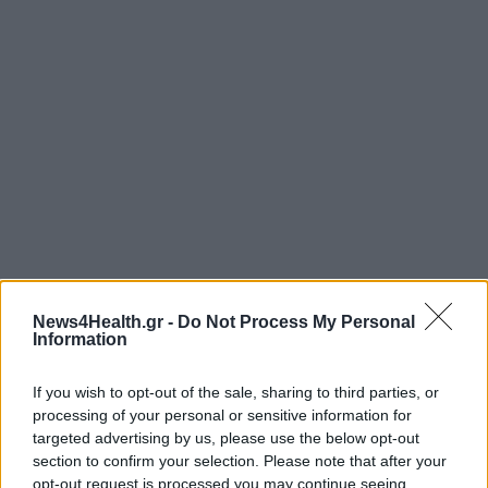
News4Health.gr -
Do Not Process My Personal
Information
If you wish to opt-out of the sale, sharing to third parties, or
processing of your personal or sensitive information for
FORHEALTH
PATIENT PLUS
ΕΤΑΙΡΕΙΑ
targeted advertising by us, please use the below opt-out
section to confirm your selection. Please note that after your
ΥΠΟΣΤΗΡΙΞΗ ΑΣΘΕΝΩΝ
opt-out request is processed you may continue seeing