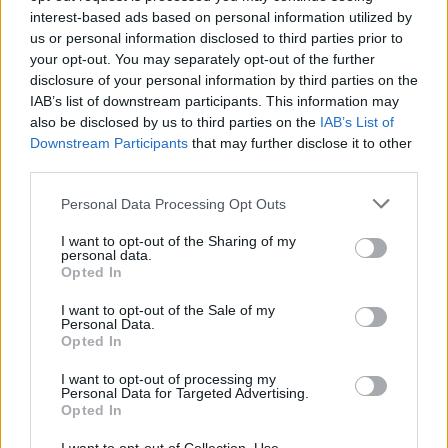
interest-based ads based on personal information utilized by
us or personal information disclosed to third parties prior to
your opt-out. You may separately opt-out of the further
disclosure of your personal information by third parties on the
IAB’s list of downstream participants. This information may
also be disclosed by us to third parties on the
IAB’s List of
Downstream Participants
that may further disclose it to other
ΠΕΡΙΣΣΟΤΕΡΑ ΣΤΗΝ ΙΔΙΑ ΚΑΤΗΓΟΡΙΑ
third parties.
Personal Data Processing Opt Outs
Η ΕΑΕΕ ζητάει άρση ή μείωση του
ΦΠΑ και του φόρου ασφαλίστρων
I want to opt-out of the Sharing of my
personal data.
27 Ιουνίου 2024
Opted In
I want to opt-out of the Sale of my
Personal Data.
Εξετάσεις μέγιστης ακρίβειας με το
Opted In
ψηφιακό PET/CT στο «Ερρίκος
I want to opt-out of processing my
Ντυνάν» και με χρήση ΕΟΠΥΥ
Personal Data for Targeted Advertising.
01 Ιουλίου 2024
Opted In