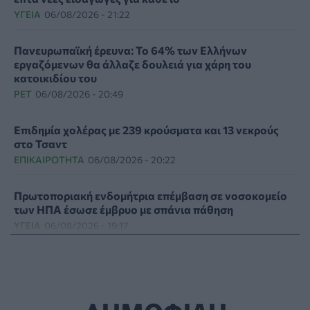
ΥΓΕΊΑ
06/08/2026 - 21:22
Πανευρωπαϊκή έρευνα: Το 64% των Ελλήνων
εργαζόμενων θα άλλαζε δουλειά για χάρη του
κατοικιδίου του
PET
06/08/2026 - 20:49
Επιδημία χολέρας με 239 κρούσματα και 13 νεκρούς
στο Τσαντ
ΕΠΙΚΑΙΡΌΤΗΤΑ
06/08/2026 - 20:22
Πρωτοποριακή ενδομήτρια επέμβαση σε νοσοκομείο
των ΗΠΑ έσωσε έμβρυο με σπάνια πάθηση
ΥΓΕΊΑ
06/08/2026 - 19:17
ΗΠΑ: Επιτροπή της Γερουσίας προτείνει άσκηση
διώξεων σε βάρος του Άντονι Φάουτσι
ΕΠΙΚΑΙΡΌΤΗΤΑ
06/08/2026 - 18:38