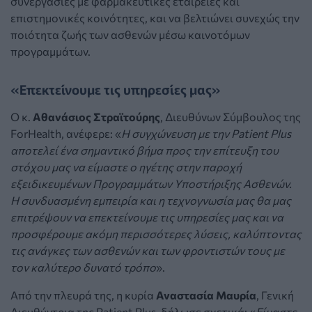
συνεργασίες με φαρμακευτικές εταιρείες και
επιστημονικές κοινότητες, και να βελτιώνει συνεχώς την
ποιότητα ζωής των ασθενών μέσω καινοτόμων
προγραμμάτων.
«Επεκτείνουμε τις υπηρεσίες μας»
Ο κ.
Αθανάσιος Στραϊτούρης
, Διευθύνων Σύμβουλος της
ForHealth, ανέφερε: «
Η συγχώνευση με την Patient Plus
αποτελεί ένα σημαντικό βήμα προς την επίτευξη του
στόχου μας να είμαστε ο ηγέτης στην παροχή
εξειδικευμένων Προγραμμάτων Υποστήριξης Ασθενών.
Η συνδυασμένη εμπειρία και η τεχνογνωσία μας θα μας
επιτρέψουν να επεκτείνουμε τις υπηρεσίες μας και να
προσφέρουμε ακόμη περισσότερες λύσεις, καλύπτοντας
τις ανάγκες των ασθενών και των φροντιστών τους με
τον καλύτερο δυνατό τρόπο
».
Από την πλευρά της, η κυρία
Αναστασία Μαυρία
, Γενική
Διευθύντρια της Patient Plus, δήλωσε σχετικά: «
Είμαστε