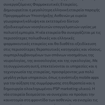
συνεργαζόμενες Φαρμακευτικές Εταιρείες.
Δημιουργείται η μεγαλύτερη ελληνική εταιρεία παροχής
Προγραμμάτων Υποστήριξης Ασθενών με ευρεία
γεωγραφική κάλυψη και εκτεταμένο δίκτυο
εξειδικευμένων νοσηλευτών επαγγελματιών υγείας με
πολυετή εμπειρία. Η νέα εταιρεία θα συνεργάζεται με τις
περισσότερες πολυεθνικές και ελληνικές
φαρμακευτικές εταιρείες και θα διαθέτει εξειδίκευση
στις περισσότερες θεραπευτικές κατηγορίες και νόσους,
συμπεριλαμβανομένων των σπάνιων νοσημάτων, της
νευρολογίας, της ανοσολογίας και της ογκολογίας. Με
τη συγχώνευση αυτή, επεκτείνονται οι υπηρεσίες και η
τεχνογνωσία της εταιρείας, προσφέροντας μια πολύ
μεγάλη γκάμα υπηρεσιών, όπως η ανάπτυξη mobile apps
για την αύξηση της συμμόρφωσης στη θεραπεία και η
δημιουργία ολοκληρωμένου PSP marketing υλικού. Η
νέα εταιρεία δεσμεύεται να συνεχίσει να προάγει την
καινοτομία στη φροντίδα των ασθενών, να ενισχύει τις