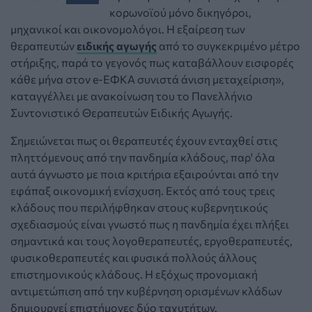
κορωνοϊού μόνο δικηγόροι,
μηχανικοί και οικονομολόγοι. Η εξαίρεση των
θεραπευτών
ειδικής αγωγής
από το συγκεκριμένο μέτρο
στήριξης, παρά το γεγονός πως καταβάλλουν εισφορές
κάθε μήνα στον e-EΦΚΑ συνιστά άνιση μεταχείριση»,
καταγγέλλει με ανακοίνωση του το Πανελλήνιο
Συντονιστικό Θεραπευτών Ειδικής Αγωγής.
Σημειώνεται πως οι θεραπευτές έχουν ενταχθεί στις
πληττόμενους από την πανδημία κλάδους, παρ' όλα
αυτά άγνωστο με ποια κριτήρια εξαιρούνται από την
εφάπαξ οικονομική ενίσχυση. Εκτός από τους τρεις
κλάδους που περιλήφθηκαν στους κυβερνητικούς
σχεδιασμούς είναι γνωστό πως η πανδημία έχει πλήξει
σημαντικά και τους λογοθεραπευτές, εργοθεραπευτές,
φυσικοθεραπευτές και φυσικά πολλούς άλλους
επιστημονικούς κλάδους. Η εξόχως προνομιακή
αντιμετώπιση από την κυβέρνηση ορισμένων κλάδων
δημιουργεί επιστήμονες δύο ταχυτήτων.