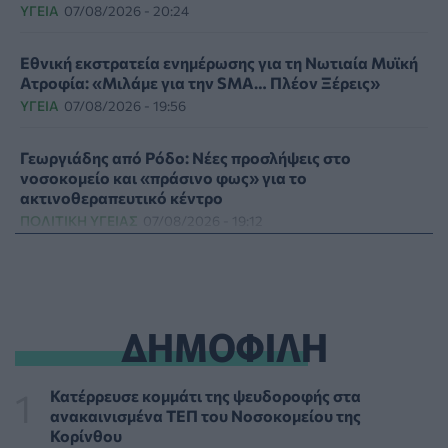
ΥΓΕΊΑ
07/08/2026 - 20:24
Εθνική εκστρατεία ενημέρωσης για τη Νωτιαία Μυϊκή
Ατροφία: «Μιλάμε για την SMA… Πλέον Ξέρεις»
ΥΓΕΊΑ
07/08/2026 - 19:56
Γεωργιάδης από Ρόδο: Νέες προσλήψεις στο
νοσοκομείο και «πράσινο φως» για το
ακτινοθεραπευτικό κέντρο
ΠΟΛΙΤΙΚΉ ΥΓΕΊΑΣ
07/08/2026 - 19:12
Σε κόκκινο συναγερμό για φωτιές Κρήτη, Βόρειο
Αιγαίο και Αττική το Σάββατο 8 Αυγούστου
ΕΠΙΚΑΙΡΌΤΗΤΑ
07/08/2026 - 18:37
ΔΗΜΟΦΙΛΗ
Τι μπορεί να μας διδάξει η νέα ταινία του Spider-Man
για την απώλεια και το πένθος
Κατέρρευσε κομμάτι της ψευδοροφής στα
ΨΥΧΙΚΉ ΥΓΕΊΑ
07/08/2026 - 18:11
ανακαινισμένα ΤΕΠ του Νοσοκομείου της
Κορίνθου