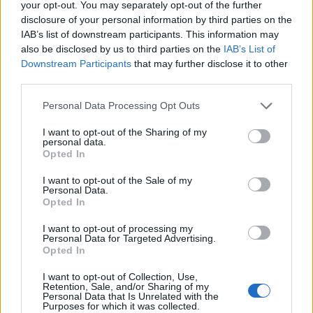
your opt-out. You may separately opt-out of the further
disclosure of your personal information by third parties on the
IAB’s list of downstream participants. This information may
also be disclosed by us to third parties on the
IAB’s List of
Downstream Participants
that may further disclose it to other
third parties.
Personal Data Processing Opt Outs
I want to opt-out of the Sharing of my
personal data.
Opted In
ΥΓΕΊΑ
03/08/2026 - 15:14
I want to opt-out of the Sale of my
Ο ΙΣΑ χαιρετίζει την πρωτοβουλία του Ιδρύματος
Personal Data.
Χατζηιωάννου για την οικονομική ενίσχυση των
Opted In
ιατρών σε άγονες περιοχές
I want to opt-out of processing my
Personal Data for Targeted Advertising.
Opted In
I want to opt-out of Collection, Use,
Retention, Sale, and/or Sharing of my
Personal Data that Is Unrelated with the
Purposes for which it was collected.