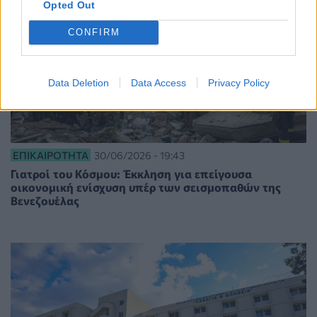
Opted Out
CONFIRM
Data Deletion
Data Access
Privacy Policy
ΕΠΙΚΑΙΡΌΤΗΤΑ
30/06/2026 - 19:43
Γιατροί του Κόσμου: Έκκληση για επείγουσα
οικονομική ενίσχυση υπέρ των σεισμοπαθών της
Βενεζουέλας