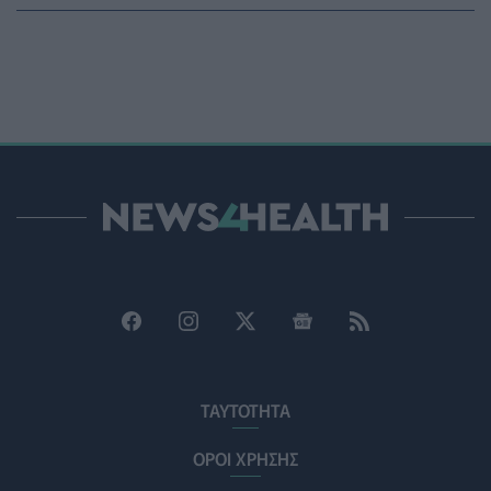
ΥΓΕΊΑ
07/08/2026 - 15:42
Ο Δήμος Μετεώρων επενδύει στην πρωτοβάθμια
φροντίδα υγείας και την πρόληψη
ΠΟΛΙΤΙΚΉ ΥΓΕΊΑΣ
07/08/2026 - 15:24
Και οι μαϊμούδες έχουν κατοικίδια! Οι επιστήμονες
ρίχνουν φως στις "φιλίες" μεταξύ διαφορετικών ειδών
PET
07/08/2026 - 15:02
Η ΕΙΝΑΠ καταγγέλλει την αιφνιδιαστική ένταξη του
Σισμανογλείου στις πρωινές εφημερίες της Αττικής
ΠΟΛΙΤΙΚΉ ΥΓΕΊΑΣ
07/08/2026 - 14:39
Ηλεκτρικά πατίνια: 3,5 φορές μεγαλύτερος ο κίνδυνος
σοβαρής εγκεφαλικής κάκωσης
ΤΑΥΤΟΤΗΤΑ
ΥΓΕΊΑ
07/08/2026 - 14:00
ΟΡΟΙ ΧΡΗΣΗΣ
ΗΠΑ: Μεγάλη τράπεζα επενδύει 250 εκατ. δολάρια