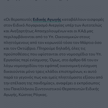
«Οι θεραπευτές
Ειδικής Αγωγής
καταβάλλουν εισφορές
στον Ειδικό Λογαριασμό Ανεργίας υπέρ των Αυτοτελώς
και Ανεξαρτήτως Απασχολουμένων και οι ΚΑΔ μας
περιλαμβάνονται από το Υπ. Οικονομικών στους
πληττόμενους από τον κορωνοϊό τόσο τον Μάρτιο όσο
και τον Οκτώβριο. Πληρούμε δηλαδή, όλες τις
προϋποθέσεις που υφίστανται στο νομοσχέδιο του Υπ.
Εργασίας περί ενίσχυσης. Όμως, στο άρθρο 66 του εν
λόγω νομοσχεδίου την εφάπαξ οικονομική ενίσχυση
δικαιούνται μόνο τρεις κλάδοι επιστημόνων, κι αυτό
παρά το γεγονός πως και εμείς πληττόμαστε εξίσου από
την επέλαση της πανδημίας», αναφέρει ο εκπρόσωπος
του Πανελλήνιου Συντονιστικού Θεραπευτών Ειδικής
Αγωγής, Κώστας Ρόγκας.