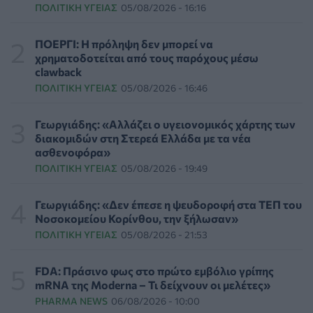
ΠΟΛΙΤΙΚΉ ΥΓΕΊΑΣ
05/08/2026 - 16:16
Επιπλέον πόροι 12,5 εκατ. ευρώ στις Περιφέρειες για
την ενίσχυση της βιοασφάλειας από το ΥΠΑΑΤ
ΕΠΙΚΑΙΡΌΤΗΤΑ
07/08/2026 - 17:42
ΠΟΕΡΓΙ: Η πρόληψη δεν μπορεί να
χρηματοδοτείται από τους παρόχους μέσω
clawback
Συναγερμός στις ΗΠΑ για φονικό μύκητα που αντέχει
ΠΟΛΙΤΙΚΉ ΥΓΕΊΑΣ
05/08/2026 - 16:46
και στα φάρμακα
ΥΓΕΊΑ
07/08/2026 - 17:17
Γεωργιάδης: «Αλλάζει ο υγειονομικός χάρτης των
διακομιδών στη Στερεά Ελλάδα με τα νέα
Πέθανε στα 26 της η influencer Σίντνεϊ Τάουλ που
ασθενοφόρα»
μοιράστηκε επί τρία χρόνια τη μάχη της με σπάνιο
ΠΟΛΙΤΙΚΉ ΥΓΕΊΑΣ
05/08/2026 - 19:49
καρκίνο
ΕΠΙΚΑΙΡΌΤΗΤΑ
07/08/2026 - 16:41
Γεωργιάδης: «Δεν έπεσε η ψευδοροφή στα ΤΕΠ του
Νοσοκομείου Κορίνθου, την ξήλωσαν»
Απώλεια βάρους: Οι τρεις παράγοντες που κρίνουν το
ΠΟΛΙΤΙΚΉ ΥΓΕΊΑΣ
05/08/2026 - 21:53
αποτέλεσμα σύμφωνα με ειδικό στην παχυσαρκία
ΔΙΑΤΡΟΦΉ
07/08/2026 - 16:16
FDA: Πράσινο φως στο πρώτο εμβόλιο γρίπης
mRNA της Moderna – Τι δείχνουν οι μελέτες»
Ο ΙΣΑ συνιστά τη λήψη σχολαστικών μέτρων ατομικής
PHARMA NEWS
06/08/2026 - 10:00
προστασίας από τον ιό του Δυτικού Νείλου