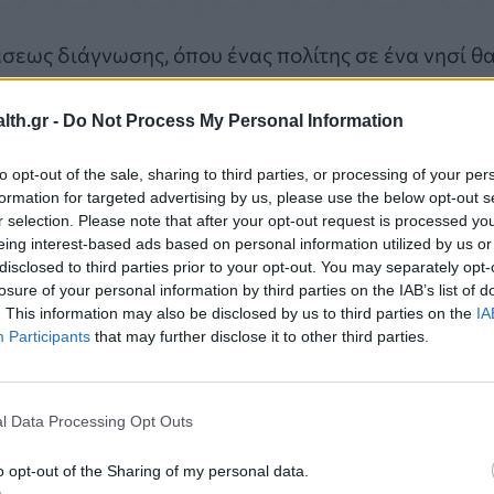
σεως διάγνωσης, όπου ένας πολίτης σε ένα νησί θ
ερηχογράφημα, με τη βοήθεια ενός παρευρισκόμενο
 των αποτελεσμάτων θα πραγματοποιούνται από
th.gr -
Do Not Process My Personal Information
ηλα, σημείωσε ότι εργαλεία τεχνητής νοημοσύνης 
ατευθύνσεις σε πολίτες που δυσκολεύονται να
to opt-out of the sale, sharing to third parties, or processing of your per
formation for targeted advertising by us, please use the below opt-out s
τας ωστόσο ότι η σχέση γιατρού – ασθενούς
r selection. Please note that after your opt-out request is processed y
eing interest-based ads based on personal information utilized by us or
disclosed to third parties prior to your opt-out. You may separately opt-
losure of your personal information by third parties on the IAB’s list of
. This information may also be disclosed by us to third parties on the
IA
Participants
that may further disclose it to other third parties.
l Data Processing Opt Outs
o opt-out of the Sharing of my personal data.