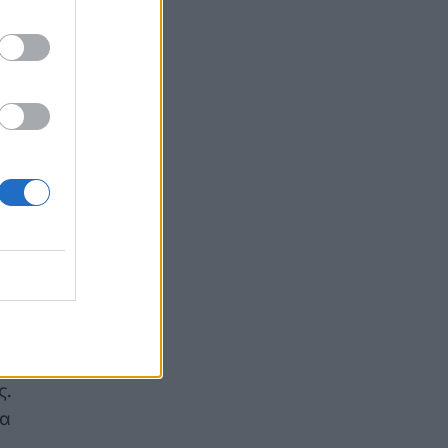
Απώλεια βάρους: Οι τρεις παράγοντες που
κρίνουν το αποτέλεσμα σύμφωνα με ειδικό
στην παχυσαρκία
ΔΙΑΤΡΟΦΉ
07/08/2026 - 16:16
Ο ΙΣΑ συνιστά τη λήψη σχολαστικών μέτρων
δη
ατομικής προστασίας από τον ιό του Δυτικού
Νείλου
ΥΓΕΊΑ
07/08/2026 - 15:42
Ο Δήμος Μετεώρων επενδύει στην
πρωτοβάθμια φροντίδα υγείας και την
ο
πρόληψη
ΠΟΛΙΤΙΚΉ ΥΓΕΊΑΣ
07/08/2026 - 15:24
ς.
Και οι μαϊμούδες έχουν κατοικίδια! Οι
να
επιστήμονες ρίχνουν φως στις "φιλίες" μεταξύ
διαφορετικών ειδών