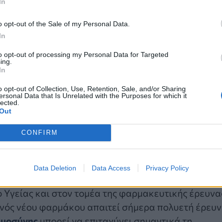
In
o opt-out of the Sale of my Personal Data.
In
to opt-out of processing my Personal Data for Targeted
ing.
In
 ο Υφυπουργός Υγείας τόνισε ότι η Ελλάδα έχει ή
o opt-out of Collection, Use, Retention, Sale, and/or Sharing
ersonal Data that Is Unrelated with the Purposes for which it
ου συστήματος υγείας. Σύμφωνα με τον ίδιο, η
lected.
Out
α περιορίσει σημαντικά τον χρόνο που αφιερώνουν
τικές διαδικασίες. Όπως εξήγησε, εργασίες όπως η
CONFIRM
ση εγγράφων και η συνταγογράφηση μπορούν να
έποντας στους γιατρούς να αφιερώνουν περισσότερ
Data Deletion
Data Access
Privacy Policy
 Υγείας και στον τομέα της φαρμακευτικής έρευνα
ενός νέου φαρμάκου απαιτεί σήμερα πολυετή έρευ
ημοσύνης
μπορεί να επιταχύνει σημαντικά τη