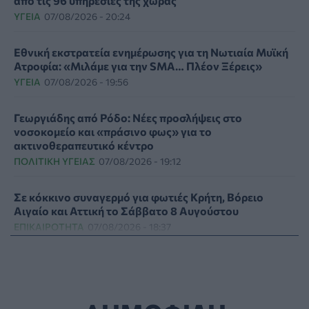
από τις 96 υπηρεσίες της χώρας
ΥΓΕΊΑ
07/08/2026 - 20:24
Εθνική εκστρατεία ενημέρωσης για τη Νωτιαία Μυϊκή
Ατροφία: «Μιλάμε για την SMA… Πλέον Ξέρεις»
ΥΓΕΊΑ
07/08/2026 - 19:56
Γεωργιάδης από Ρόδο: Νέες προσλήψεις στο
νοσοκομείο και «πράσινο φως» για το
ακτινοθεραπευτικό κέντρο
ΠΟΛΙΤΙΚΉ ΥΓΕΊΑΣ
07/08/2026 - 19:12
Σε κόκκινο συναγερμό για φωτιές Κρήτη, Βόρειο
Αιγαίο και Αττική το Σάββατο 8 Αυγούστου
ΕΠΙΚΑΙΡΌΤΗΤΑ
07/08/2026 - 18:37
Τι μπορεί να μας διδάξει η νέα ταινία του Spider-Man
για την απώλεια και το πένθος
ΨΥΧΙΚΉ ΥΓΕΊΑ
07/08/2026 - 18:11