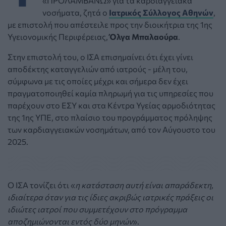
«ΠΡΟΛΑΜΒΑΝΩ» για τα καρδιαγγειακά
νοσήματα, ζητά ο
Ιατρικός Σύλλογος Αθηνών
,
με επιστολή που απέστειλε προς την διοικήτρια της 1ης
Υγειονομικής Περιφέρειας,
Όλγα Μπαλαούρα
.
Στην επιστολή του, ο ΙΣΑ επισημαίνει ότι έχει γίνει
αποδέκτης καταγγελιών από ιατρούς - μέλη του,
σύμφωνα με τις οποίες μέχρι και σήμερα δεν έχει
πραγματοποιηθεί καμία πληρωμή για τις υπηρεσίες που
παρέχουν στο ΕΣΥ και στα Κέντρα Υγείας αρμοδιότητας
της 1ης ΥΠΕ, στο πλαίσιο του προγράμματος πρόληψης
των καρδιαγγειακών νοσημάτων, από τον Αύγουστο του
2025.
Ο ΙΣΑ τονίζει ότι «
η κατάσταση αυτή είναι απαράδεκτη,
ιδιαίτερα όταν για τις ίδιες ακριβώς ιατρικές πράξεις οι
ιδιώτες ιατροί που συμμετέχουν στο πρόγραμμα
αποζημιώνονται εντός δύο μηνών
».