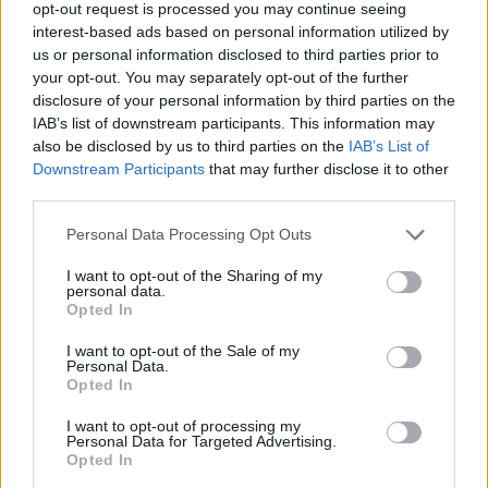
opt-out request is processed you may continue seeing
interest-based ads based on personal information utilized by
us or personal information disclosed to third parties prior to
your opt-out. You may separately opt-out of the further
disclosure of your personal information by third parties on the
IAB’s list of downstream participants. This information may
also be disclosed by us to third parties on the
IAB’s List of
Downstream Participants
that may further disclose it to other
third parties.
Personal Data Processing Opt Outs
I want to opt-out of the Sharing of my
personal data.
Opted In
I want to opt-out of the Sale of my
Personal Data.
Opted In
ΥΓΕΊΑ
07/08/2026 - 15:42
Ο ΙΣΑ συνιστά τη λήψη σχολαστικών μέτρων ατομικής
I want to opt-out of processing my
προστασίας από τον ιό του Δυτικού Νείλου
Personal Data for Targeted Advertising.
Opted In