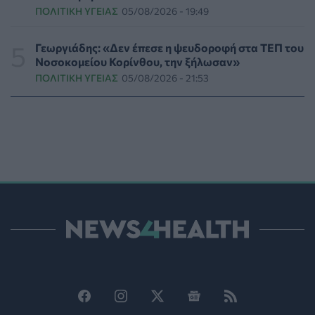
ΠΟΛΙΤΙΚΉ ΥΓΕΊΑΣ
05/08/2026 - 19:49
ΥΓΕΊΑ
07/08/2026 - 15:42
Γεωργιάδης: «Δεν έπεσε η ψευδοροφή στα ΤΕΠ του
Ο Δήμος Μετεώρων επενδύει στην πρωτοβάθμια
Νοσοκομείου Κορίνθου, την ξήλωσαν»
φροντίδα υγείας και την πρόληψη
ΠΟΛΙΤΙΚΉ ΥΓΕΊΑΣ
05/08/2026 - 21:53
ΠΟΛΙΤΙΚΉ ΥΓΕΊΑΣ
07/08/2026 - 15:24
Και οι μαϊμούδες έχουν κατοικίδια! Οι επιστήμονες
ρίχνουν φως στις "φιλίες" μεταξύ διαφορετικών ειδών
PET
07/08/2026 - 15:02
Η ΕΙΝΑΠ καταγγέλλει την αιφνιδιαστική ένταξη του
Σισμανογλείου στις πρωινές εφημερίες της Αττικής
ΠΟΛΙΤΙΚΉ ΥΓΕΊΑΣ
07/08/2026 - 14:39
Ηλεκτρικά πατίνια: 3,5 φορές μεγαλύτερος ο κίνδυνος
σοβαρής εγκεφαλικής κάκωσης
ΥΓΕΊΑ
07/08/2026 - 14:00