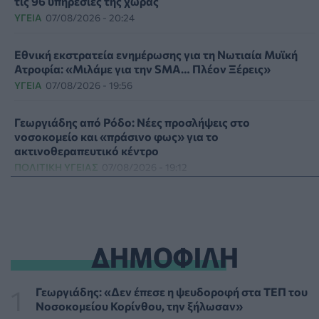
τις 96 υπηρεσίες της χώρας
ΥΓΕΊΑ
07/08/2026 - 20:24
Εθνική εκστρατεία ενημέρωσης για τη Νωτιαία Μυϊκή
Ατροφία: «Μιλάμε για την SMA… Πλέον Ξέρεις»
ΥΓΕΊΑ
07/08/2026 - 19:56
Γεωργιάδης από Ρόδο: Νέες προσλήψεις στο
νοσοκομείο και «πράσινο φως» για το
ακτινοθεραπευτικό κέντρο
ΠΟΛΙΤΙΚΉ ΥΓΕΊΑΣ
07/08/2026 - 19:12
Σε κόκκινο συναγερμό για φωτιές Κρήτη, Βόρειο Αιγαίο
και Αττική το Σάββατο 8 Αυγούστου
ΕΠΙΚΑΙΡΌΤΗΤΑ
07/08/2026 - 18:37
ΔΗΜΟΦΙΛΗ
Τι μπορεί να μας διδάξει η νέα ταινία του Spider-Man για
την απώλεια και το πένθος
Γεωργιάδης: «Δεν έπεσε η ψευδοροφή στα ΤΕΠ του
ΨΥΧΙΚΉ ΥΓΕΊΑ
07/08/2026 - 18:11
Νοσοκομείου Κορίνθου, την ξήλωσαν»