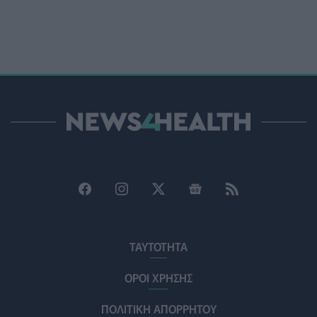
προστασίας από τον ιό του Δυτικού Νείλου
ΥΓΕΊΑ
07/08/2026 - 15:42
Ο Δήμος Μετεώρων επενδύει στην πρωτοβάθμια
φροντίδα υγείας και την πρόληψη
ΠΟΛΙΤΙΚΉ ΥΓΕΊΑΣ
07/08/2026 - 15:24
Και οι μαϊμούδες έχουν κατοικίδια! Οι επιστήμονες
ρίχνουν φως στις "φιλίες" μεταξύ διαφορετικών ειδών
PET
07/08/2026 - 15:02
Η ΕΙΝΑΠ καταγγέλλει την αιφνιδιαστική ένταξη του
Σισμανογλείου στις πρωινές εφημερίες της Αττικής
ΠΟΛΙΤΙΚΉ ΥΓΕΊΑΣ
07/08/2026 - 14:39
ΤΑΥΤΟΤΗΤΑ
Ηλεκτρικά πατίνια: 3,5 φορές μεγαλύτερος ο κίνδυνος
σοβαρής εγκεφαλικής κάκωσης
ΟΡΟΙ ΧΡΗΣΗΣ
ΥΓΕΊΑ
07/08/2026 - 14:00
ΠΟΛΙΤΙΚΗ ΑΠΟΡΡΗΤΟΥ