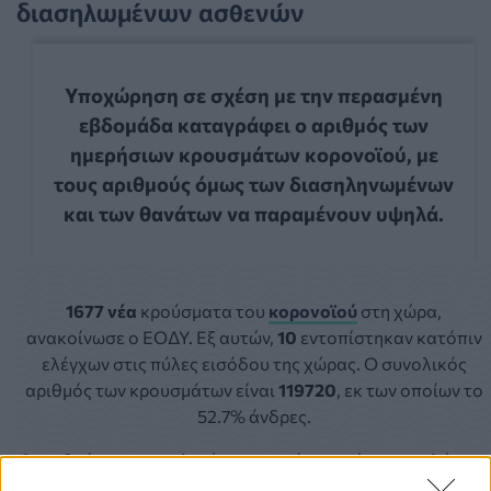
διασηλωμένων ασθενών
Υποχώρηση σε σχέση με την περασμένη
εβδομάδα καταγράφει ο αριθμός των
ημερήσιων κρουσμάτων κορονοϊού, με
τους αριθμούς όμως των διασηληνωμένων
και των θανάτων να παραμένουν υψηλά.
1677 νέα
κρούσματα του
κορονοϊού
στη χώρα,
ανακοίνωσε ο ΕΟΔΥ. Εξ αυτών,
10
εντοπίστηκαν κατόπιν
ελέγχων στις πύλες εισόδου της χώρας. Ο συνολικός
αριθμός των κρουσμάτων είναι
119720
, εκ των οποίων το
52.7% άνδρες.
Ο αριθμός των συνολικών κρουσμάτρων είναι χαμηλότερα
από της περασμένης Τετάρτης, όταν και ήταν 2.188, αλλά