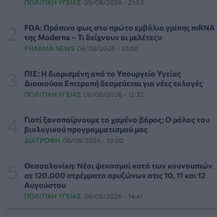
ΠΟΛΙΤΙΚΉ ΥΓΕΊΑΣ
05/08/2026 - 21:53
Επιπλέον πόροι 12,5 εκατ. ευρώ στις Περιφέρειες για την
ενίσχυση της βιοασφάλειας από το ΥΠΑΑΤ
FDA: Πράσινο φως στο πρώτο εμβόλιο γρίπης mRNA
ΕΠΙΚΑΙΡΌΤΗΤΑ
07/08/2026 - 17:42
της Moderna – Τι δείχνουν οι μελέτες»
PHARMA NEWS
06/08/2026 - 10:00
Συναγερμός στις ΗΠΑ για φονικό μύκητα που αντέχει
και στα φάρμακα
ΠΙΣ: Η διορισμένη από το Υπουργείο Υγείας
ΥΓΕΊΑ
07/08/2026 - 17:17
Διοικούσα Επιτροπή δεσμεύεται για νέες εκλογές
ΠΟΛΙΤΙΚΉ ΥΓΕΊΑΣ
06/08/2026 - 12:32
Πέθανε στα 26 της η influencer Σίντνεϊ Τάουλ που
μοιράστηκε επί τρία χρόνια τη μάχη της με σπάνιο
Γιατί ξαναπαίρνουμε το χαμένο βάρος; Ο ρόλος του
καρκίνο
βιολογικού προγραμματισμού μας
ΕΠΙΚΑΙΡΌΤΗΤΑ
07/08/2026 - 16:41
ΔΙΑΤΡΟΦΉ
06/08/2026 - 13:00
Απώλεια βάρους: Οι τρεις παράγοντες που κρίνουν το
Θεσσαλονίκη: Νέοι ψεκασμοί κατά των κουνουπιών
αποτέλεσμα σύμφωνα με ειδικό στην παχυσαρκία
σε 120.000 στρέμματα ορυζώνων στις 10, 11 και 12
ΔΙΑΤΡΟΦΉ
07/08/2026 - 16:16
Αυγούστου
ΠΟΛΙΤΙΚΉ ΥΓΕΊΑΣ
06/08/2026 - 14:41
Ο ΙΣΑ συνιστά τη λήψη σχολαστικών μέτρων ατομικής