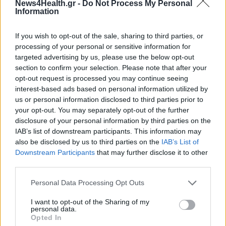
News4Health.gr -
Do Not Process My Personal
και πάλι φαίνεται να διατηρείται σε υψηλά επίπεδα.
Information
If you wish to opt-out of the sale, sharing to third parties, or
5038 (4.2%) θεωρούνται σχετιζόμενα με ταξίδι από το
processing of your personal or sensitive information for
targeted advertising by us, please use the below opt-out
εξωτερικό και 33160 (27.7%) είναι σχετιζόμενα με ήδη
section to confirm your selection. Please note that after your
γνωστό κρούσμα.
opt-out request is processed you may continue seeing
interest-based ads based on personal information utilized by
578
συμπολίτες μας νοσηλεύονται διασωληνωμένοι. Η
us or personal information disclosed to third parties prior to
διάμεση ηλικία τους είναι 66 ετών. 172 (29.8%) είναι
your opt-out. You may separately opt-out of the further
γυναίκες και οι υπόλοιποι άνδρες. To 75.8%, των
disclosure of your personal information by third parties on the
διασωληνωμένων, έχει υποκείμενο νόσημα ή είναι
IAB’s list of downstream participants. This information may
ηλικιωμένοι 70 ετών και άνω.
691
ασθενείς έχουν εξέλθει
also be disclosed by us to third parties on the
IAB’s List of
από τις ΜΕΘ.
Downstream Participants
that may further disclose it to other
third parties.
Τέλος, έχουμε
95
ακόμα καταγεγραμμένους θανάτους και
3289
θανάτους συνολικά στη χώρα. 1312 (39.9%) γυναίκες
Personal Data Processing Opt Outs
και οι υπόλοιποι άνδρες. Η διάμεση ηλικία των θανόντων
I want to opt-out of the Sharing of my
συμπολιτών μας ήταν τα 79 έτη και το 96.2% είχε κάποιο
personal data.
Opted In
υποκείμενο νόσημα ή/και ηλικία 70 ετών και άνω.