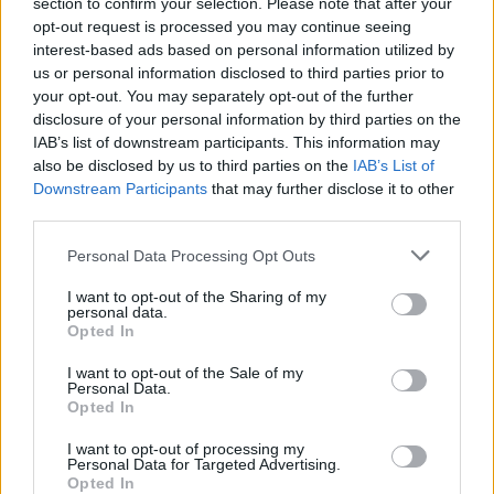
section to confirm your selection. Please note that after your
opt-out request is processed you may continue seeing
interest-based ads based on personal information utilized by
us or personal information disclosed to third parties prior to
your opt-out. You may separately opt-out of the further
ΥΓΕΊΑ
06/08/2026 - 21:22
disclosure of your personal information by third parties on the
ΕΟΔΥ: Σε ύφεση κορονοϊός, γρίπη και RSV με μόλις
IAB’s list of downstream participants. This information may
επτά νέες εισαγωγές για κάθε ιό
also be disclosed by us to third parties on the
IAB’s List of
Downstream Participants
that may further disclose it to other
third parties.
Personal Data Processing Opt Outs
I want to opt-out of the Sharing of my
personal data.
Opted In
I want to opt-out of the Sale of my
Personal Data.
Opted In
I want to opt-out of processing my
Personal Data for Targeted Advertising.
Opted In