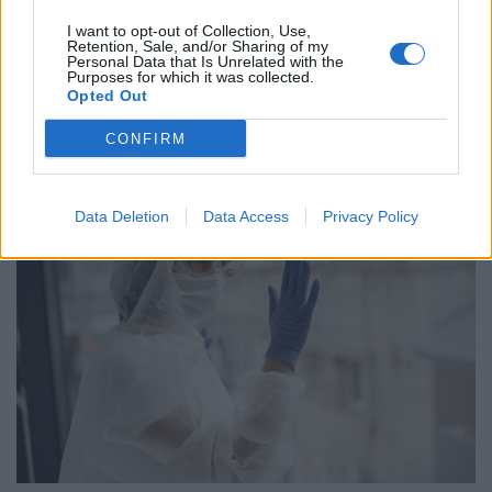
I want to opt-out of Collection, Use,
Retention, Sale, and/or Sharing of my
ΕΠΙΚΑΙΡΌΤΗΤΑ
06/08/2026 - 18:38
Personal Data that Is Unrelated with the
Purposes for which it was collected.
ΗΠΑ: Επιτροπή της Γερουσίας προτείνει άσκηση
Opted Out
διώξεων σε βάρος του Άντονι Φάουτσι
CONFIRM
Data Deletion
Data Access
Privacy Policy