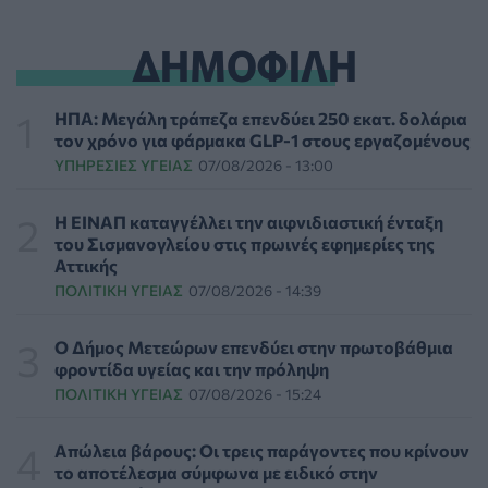
ΥΓΕΊΑ
07/08/2026 - 20:24
ΔΗΜΟΦΙΛΗ
Εθνική εκστρατεία ενημέρωσης για τη Νωτιαία Μυϊκή
Ατροφία: «Μιλάμε για την SMA… Πλέον Ξέρεις»
ΥΓΕΊΑ
07/08/2026 - 19:56
ΗΠΑ: Μεγάλη τράπεζα επενδύει 250 εκατ. δολάρια
τον χρόνο για φάρμακα GLP-1 στους εργαζομένους
ΥΠΗΡΕΣΊΕΣ ΥΓΕΊΑΣ
07/08/2026 - 13:00
Γεωργιάδης από Ρόδο: Νέες προσλήψεις στο
νοσοκομείο και «πράσινο φως» για το
ακτινοθεραπευτικό κέντρο
Η ΕΙΝΑΠ καταγγέλλει την αιφνιδιαστική ένταξη
ΠΟΛΙΤΙΚΉ ΥΓΕΊΑΣ
07/08/2026 - 19:12
του Σισμανογλείου στις πρωινές εφημερίες της
Αττικής
ΠΟΛΙΤΙΚΉ ΥΓΕΊΑΣ
07/08/2026 - 14:39
Σε κόκκινο συναγερμό για φωτιές Κρήτη, Βόρειο
Αιγαίο και Αττική το Σάββατο 8 Αυγούστου
ΕΠΙΚΑΙΡΌΤΗΤΑ
07/08/2026 - 18:37
Ο Δήμος Μετεώρων επενδύει στην πρωτοβάθμια
φροντίδα υγείας και την πρόληψη
ΠΟΛΙΤΙΚΉ ΥΓΕΊΑΣ
07/08/2026 - 15:24
Τι μπορεί να μας διδάξει η νέα ταινία του Spider-Man
για την απώλεια και το πένθος
ΨΥΧΙΚΉ ΥΓΕΊΑ
07/08/2026 - 18:11
Απώλεια βάρους: Οι τρεις παράγοντες που κρίνουν
το αποτέλεσμα σύμφωνα με ειδικό στην