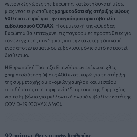
γειτονικές χώρες της Ευρώπης, κατέστη δυνατή μέσω
μιας νέας ευρωπαϊκής
χρηματοδοτικής στήριξης ύψους
500 εκατ. ευρώ για την παγκόσμια πρωτοβουλία
εμβολιασμού COVAX.
Η συμμετοχή της «Ομάδας
Ευρώπη» θα επιταχύνει τις παγκόσμιες προσπάθειες για
τον έλεγχο της πανδημίας και την ταχύτερη διανομή
ενός αποτελεσματικού εμβολίου, μόλις αυτό καταστεί
διαθέσιμο.
Η Ευρωπαϊκή Τράπεζα Επενδύσεων ενέκρινε χθες
χρηματοδότηση ύψους 400 εκατ. ευρώ για τη στήριξη
της συμμετοχής οικονομιών χαμηλού και μεσαίου
εισοδήματος στη συμφωνία/δέσμευση της Συμμαχίας
για τα Εμβόλια για μελλοντική αγορά εμβολίων κατά της
COVID-19 (COVAX AMC).
92 χώρες θα επωφεληθούν