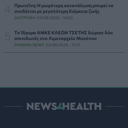
Ψυχοκοινωνική υποστήριξη στους πυρόπληκτους της
Πρωτεΐνη: Η μικρότερη κατανάλωση μπορεί να
Δυτικής Αττικής από τον ΕΕΣ
συνδέεται με μεγαλύτερη διάρκεια ζωής
ΕΠΙΚΑΙΡΌΤΗΤΑ
05/08/2026 - 18:34
ΔΙΑΤΡΟΦΉ
03/08/2026 - 14:00
Νέα μελέτη: Η μοναξιά και οι επιπτώσεις της στην
Tο Ίδρυμα ΑΜΚΕ ΚΛΕΩΝ ΤΣΕΤΗΣ δώρισε δύο
γενική υγεία σε σύγκριση με την κοινωνική
απινιδωτές στο Λιμεναρχείο Μυκόνου
απομόνωση
PHARMA NEWS
03/08/2026 - 15:31
ΨΥΧΙΚΉ ΥΓΕΊΑ
05/08/2026 - 18:21
Χαλκιδική: Εντός ορίων τα αποτελέσματα από τις
πρώτες μικροβιολογικές αναλύσεις στο πόσιμο νερό
ΕΠΙΚΑΙΡΌΤΗΤΑ
05/08/2026 - 17:39
Χαμηλά τα ποσοστά αποκλειστικού θηλασμού μέχρι
τον 6ο μήνα στην Ελλάδα
ΥΓΕΊΑ
05/08/2026 - 17:14
ΠΟΕΡΓΙ: Η πρόληψη δεν μπορεί να χρηματοδοτείται
από τους παρόχους μέσω clawback