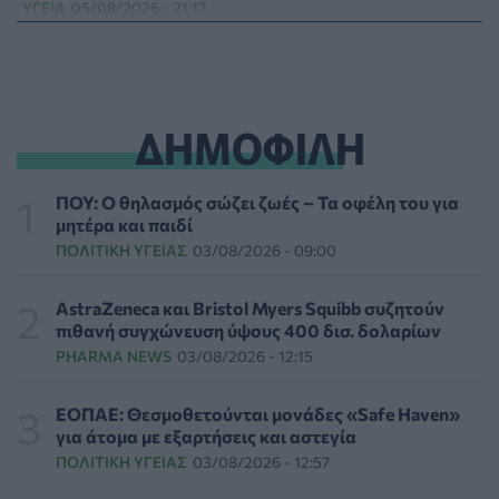
ΥΓΕΊΑ
05/08/2026 - 21:17
Τύποι, συμπτώματα και αντιμετώπιση της
φωτοευαισθησίας - Χρήσιμες ερωταπαντήσεις
ΥΓΕΊΑ
05/08/2026 - 20:42
ΔΗΜΟΦΙΛΗ
WWF Ελλάς: Περισσότερα από 180.000 στρέμματα
δάσους κάηκαν σε λίγες μόνο μέρες
ΠΟΥ: Ο θηλασμός σώζει ζωές – Τα οφέλη του για
ΕΠΙΚΑΙΡΌΤΗΤΑ
05/08/2026 - 20:16
μητέρα και παιδί
ΠΟΛΙΤΙΚΉ ΥΓΕΊΑΣ
03/08/2026 - 09:00
Γεωργιάδης: «Αλλάζει ο υγειονομικός χάρτης των
διακομιδών στη Στερεά Ελλάδα με τα νέα
AstraZeneca και Bristol Myers Squibb συζητούν
ασθενοφόρα»
πιθανή συγχώνευση ύψους 400 δισ. δολαρίων
ΠΟΛΙΤΙΚΉ ΥΓΕΊΑΣ
05/08/2026 - 19:49
PHARMA NEWS
03/08/2026 - 12:15
Οι πέντε λόγοι για τους οποίους η διατροφή πρέπει να
ΕΟΠΑΕ: Θεσμοθετούνται μονάδες «Safe Haven»
καθοδηγείται από κλινικό διαιτολόγο
για άτομα με εξαρτήσεις και αστεγία
HEALTH TALK
05/08/2026 - 18:59
ΠΟΛΙΤΙΚΉ ΥΓΕΊΑΣ
03/08/2026 - 12:57