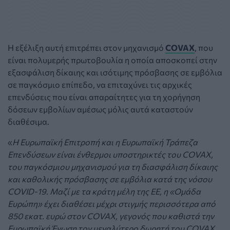
Η εξέλιξη αυτή επιτρέπει στον μηχανισμό
COVAX
, που
είναι πολυμερής πρωτοβουλία η οποία αποσκοπεί στην
εξασφάλιση δίκαιης και ισότιμης πρόσβασης σε εμβόλια
σε παγκόσμιο επίπεδο, να επιταχύνει τις αρχικές
επενδύσεις που είναι απαραίτητες για τη χορήγηση
δόσεων εμβολίων αμέσως μόλις αυτά καταστούν
διαθέσιμα.
«
Η Ευρωπαϊκή Επιτροπή και η Ευρωπαϊκή Τράπεζα
Επενδύσεων είναι ένθερμοι υποστηρικτές του COVAX,
του παγκόσμιου μηχανισμού για τη διασφάλιση δίκαιης
και καθολικής πρόσβασης σε εμβόλια κατά της νόσου
COVID-19. Μαζί με τα κράτη μέλη της ΕΕ, η «Ομάδα
Ευρώπη» έχει διαθέσει μέχρι στιγμής περισσότερα από
850 εκατ. ευρώ στον COVAX, γεγονός που καθιστά την
Ευρωπαϊκή Ένωση τον μεγαλύτερο δωρητή του COVAX.