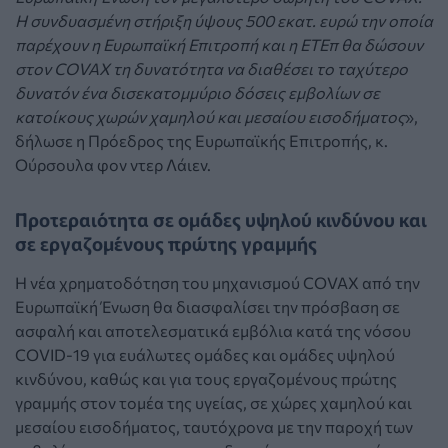
Η συνδυασμένη στήριξη ύψους 500 εκατ. ευρώ την οποία
παρέχουν η Ευρωπαϊκή Επιτροπή και η ΕΤΕπ θα δώσουν
στον COVAX τη δυνατότητα να διαθέσει το ταχύτερο
δυνατόν ένα δισεκατομμύριο δόσεις εμβολίων σε
κατοίκους χωρών χαμηλού και μεσαίου εισοδήματος
»,
δήλωσε η Πρόεδρος της Ευρωπαϊκής Επιτροπής, κ.
Ούρσουλα φον ντερ Λάιεν.
Προτεραιότητα σε ομάδες υψηλού κινδύνου και
σε εργαζομένους πρώτης γραμμής
Η νέα χρηματοδότηση του μηχανισμού COVAX από την
Ευρωπαϊκή Ένωση θα διασφαλίσει την πρόσβαση σε
ασφαλή και αποτελεσματικά εμβόλια κατά της νόσου
COVID-19 για ευάλωτες ομάδες και ομάδες υψηλού
κινδύνου, καθώς και για τους εργαζομένους πρώτης
γραμμής στον τομέα της υγείας, σε χώρες χαμηλού και
μεσαίου εισοδήματος, ταυτόχρονα με την παροχή των