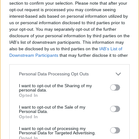
section to confirm your selection. Please note that after your
opt-out request is processed you may continue seeing
COVAX
ΚΟΜΙΣΙΟΝ
ΕΜΒΟΛΙΟ
interest-based ads based on personal information utilized by
us or personal information disclosed to third parties prior to
your opt-out. You may separately opt-out of the further
disclosure of your personal information by third parties on the
IAB’s list of downstream participants. This information may
also be disclosed by us to third parties on the
IAB’s List of
Downstream Participants
that may further disclose it to other
third parties.
ΠΕΡΙΣΣΟΤΕΡΑ ΣΤΗΝ ΙΔΙΑ ΚΑΤΗΓΟΡΙΑ
Personal Data Processing Opt Outs
Ο χάρτης του κορονοϊού: Για 4η
I want to opt-out of the Sharing of my
personal data.
συνεχόμενη μέρα η Αττική ξεπερνά
Opted In
τη Θεσσαλονίκη σε κρούσματα
I want to opt-out of the Sale of my
15 Δεκεμβρίου 2020
Personal Data.
Opted In
Με τον πρόεδρο του ΕΟΦ η
I want to opt-out of processing my
Personal Data for Targeted Advertising.
σημερινή ενημέρωση του
Opted In