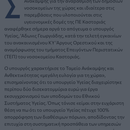
Σ
Ανάκαμψης για την αναβάθμιση των δημόσιων
νοσοκομείων της χώρας και ιδιαίτερα στις
παρεμβάσεις που υλοποιούνται στις
υγειονομικές δομές της ΠΕ Καστοριάς
αναφέρθηκε σήμερα αργά το απόγευμα ο υπουργός
Υγείας, 'Αδωνις Γεωργιάδης, κατά την τελετή εγκαινίων
του ανακαινισμένου ΚΥ 'Αργους Ορεστικού και της
αναμόρφωσης του τμήματος Επειγόντων Περιστατικών
(ΤΕΠ) του νοσοκομείου Καστοριάς.
Ο υπουργός χαρακτήρισε το Ταμείο Ανάκαμψης και
Ανθεκτικότητας «μεγάλη ευλογία για τη χώρα»,
επισημαίνοντας ότι το υπουργείο Υγείας διαχειρίστηκε
περίπου δύο δισεκατομμύρια ευρώ για έργα
εκσυγχρονισμού των υποδομών του Εθνικού
Συστήματος Υγείας. Όπως τόνισε «είμαι στην ευχάριστη
θέση να πω ότι το υπουργείο Υγείας πέτυχε 100%
απορρόφηση των διαθέσιμων πόρων», αποδίδοντας την
επιτυχία στη συστηματική προσπάθεια των υπηρεσιών