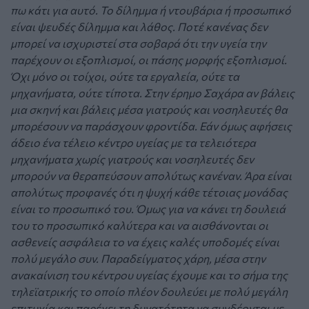
πω κάτι για αυτό. Το δίλημμα ή ντουβάρια ή προσωπικό
είναι ψευδές δίλημμα και λάθος. Ποτέ κανένας δεν
μπορεί να ισχυριστεί στα σοβαρά ότι την υγεία την
παρέχουν οι εξοπλισμοί, οι πάσης μορφής εξοπλισμοί.
Όχι μόνο οι τοίχοι, ούτε τα εργαλεία, ούτε τα
μηχανήματα, ούτε τίποτα. Στην έρημο Σαχάρα αν βάλεις
μια σκηνή και βάλεις μέσα γιατρούς και νοσηλευτές θα
μπορέσουν να παράσχουν φροντίδα. Εάν όμως αφήσεις
άδειο ένα τέλειο κέντρο υγείας με τα τελειότερα
μηχανήματα χωρίς γιατρούς και νοσηλευτές δεν
μπορούν να θεραπεύσουν απολύτως κανέναν. Άρα είναι
απολύτως προφανές ότι η ψυχή κάθε τέτοιας μονάδας
είναι το προσωπικό του. Όμως για να κάνει τη δουλειά
του το προσωπικό καλύτερα και να αισθάνονται οι
ασθενείς ασφάλεια το να έχεις καλές υποδομές είναι
πολύ μεγάλο συν. Παραδείγματος χάρη, μέσα στην
ανακαίνιση του κέντρου υγείας έχουμε και το σήμα της
τηλεϊατρικής το οποίο πλέον δουλεύει με πολύ μεγάλη
επιτυχία και παρέχει τη δυνατότητα να συνδέονται με