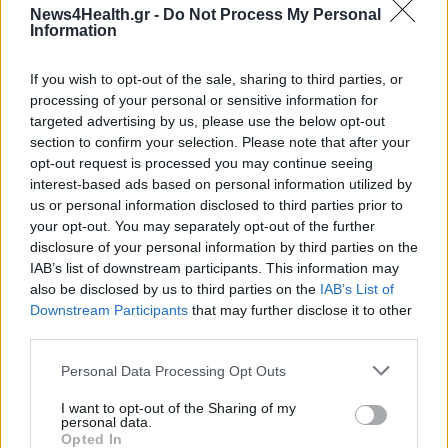
'Αργους Ορεστικού, Πάνος Κεπαπτσόγλου, κι ο
News4Health.gr -
Do Not Process My Personal
διοικητής της 3ης ΥΠΕ.
Information
Σε ανάρτηση του στο Χ, ο υπουργός δεν παρέλειψε να
If you wish to opt-out of the sale, sharing to third parties, or
σχολιάσει τις τελικά λίγες αντιδράσεις κατά την
processing of your personal or sensitive information for
επίσκεψη του, παρά το γεγονός ότι "οι κομμουνιστές"
targeted advertising by us, please use the below opt-out
τον είχαν κηρύξει ανεπιθύμητο πρόσωπο.
section to confirm your selection. Please note that after your
opt-out request is processed you may continue seeing
interest-based ads based on personal information utilized by
us or personal information disclosed to third parties prior to
Error loading embed
your opt-out. You may separately opt-out of the further
disclosure of your personal information by third parties on the
IAB’s list of downstream participants. This information may
also be disclosed by us to third parties on the
IAB’s List of
Downstream Participants
that may further disclose it to other
third parties.
Personal Data Processing Opt Outs
I want to opt-out of the Sharing of my
personal data.
Opted In