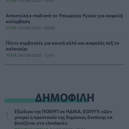
ΥΓΕΊΑ
07/08/2026 - 10:00
Αποστολή e-mail από το Υπουργείο Υγείας για ασφαλή
κολύμβηση
ΥΓΕΊΑ
07/08/2026 - 09:00
Πέντε συμβουλές για καυτό αλλά και ασφαλές σεξ το
καλοκαίρι
ΥΓΕΊΑ
06/08/2026 - 22:01
ΕΟΔΥ: Σε ύφεση κορονοϊός, γρίπη και RSV με μόλις
επτά νέες εισαγωγές για κάθε ιό
ΥΓΕΊΑ
06/08/2026 - 21:22
ΔΗΜΟΦΙΛΗ
Πανευρωπαϊκή έρευνα: Το 64% των Ελλήνων
εργαζόμενων θα άλλαζε δουλειά για χάρη του
κατοικιδίου του
Εξώδικα της ΠΟΕΡΓΙ σε ΗΔΙΚΑ, ΕΟΠΥΥ: «Δεν
PET
06/08/2026 - 20:49
μπορεί η προστασία της δημόσιας δαπάνης να
βασίζεται στο clawback»