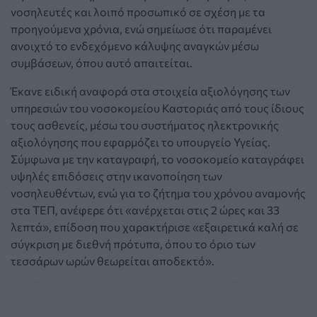
νοσηλευτές και λοιπό προσωπικό σε σχέση με τα
προηγούμενα χρόνια, ενώ σημείωσε ότι παραμένει
ανοιχτό το ενδεχόμενο κάλυψης αναγκών μέσω
συμβάσεων, όπου αυτό απαιτείται.
Έκανε ειδική αναφορά στα στοιχεία αξιολόγησης των
υπηρεσιών του νοσοκομείου Καστοριάς από τους ίδιους
τους ασθενείς, μέσω του συστήματος ηλεκτρονικής
αξιολόγησης που εφαρμόζει το υπουργείο Υγείας.
Σύμφωνα με την καταγραφή, το νοσοκομείο καταγράφει
υψηλές επιδόσεις στην ικανοποίηση των
νοσηλευθέντων, ενώ για το ζήτημα του χρόνου αναμονής
στα ΤΕΠ, ανέφερε ότι «ανέρχεται στις 2 ώρες και 33
λεπτά», επίδοση που χαρακτήρισε «εξαιρετικά καλή σε
σύγκριση με διεθνή πρότυπα, όπου το όριο των
τεσσάρων ωρών θεωρείται αποδεκτό».