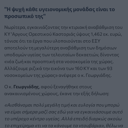
"Η ψυχή κάθε υγειονομικής μονάδας είναι το
προσωπικό της"
Νωρίτερα, εγκαινιάζοντας την κτιριακή αναβάθμιση του
ΚΥ 'Αργους Ορεστικού Καστοριάς ύψους 1,462 εκ. ευρώ,
τόνισε ότι τα έργα που υλοποιούνται στο ΕΣΥ
αποτελούν τη μεγαλύτερη αναβάθμιση των δημόσιων
υποδομών υγείας των τελευταίων δεκαετιών, δίνοντας
«νέα ζωή και προοπτική στα νοσοκομεία της χώρας.
Αλλάζουμε ριζικά την εικόνα των 160 ΚΥ και των 93
νοσοκομείων της χώρας» ανέφερε ο κ. Γεωργιάδης.
Ο κ.
Γεωργιάδης
, αφού ξεναγήθηκε στους
ανακαινισμένους χώρους, έκανε την εξής δήλωση:
«Αισθάνομαι πολύ μεγάλη τιμή και ευλογία που μπορώ
να είμαι σήμερα μαζί σας εδώ για να εγκαινιάσουμε αυτό
το υπέροχο κέντρο υγείας. Αλλά επειδή διαρκώς ακούω
το επιχείρημα «τι να τα κάνουμε τα ντουβάρια», θέλω να