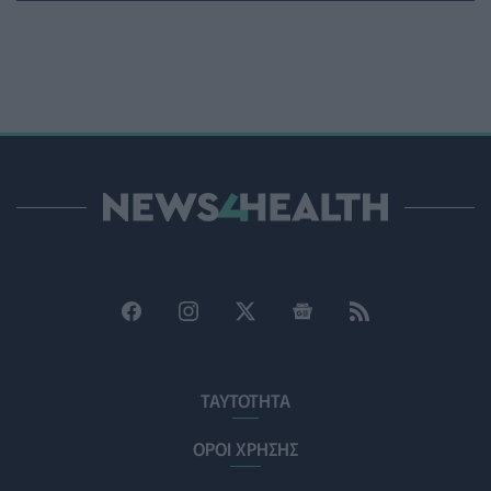
Γιαννάκος: Πρωτοφανής πίεση στο Νοσοκομείο
Ζακύνθου - Καταγγέλθηκαν οκτώ βιασμοί γυναικών
ΠΟΛΙΤΙΚΉ ΥΓΕΊΑΣ
06/08/2026 - 16:34
Έκτακτα μέτρα και στην Καστοριά κατά της διασποράς
της ευλογιάς των προβάτων
ΕΠΙΚΑΙΡΌΤΗΤΑ
06/08/2026 - 16:16
Τα τρία SOS στη μέση ηλικία που εξασφαλίζουν 13
επιπλέον χρόνια χωρίς άνοια
ΥΓΕΊΑ
06/08/2026 - 16:00
Εθελοντές του ΕΕΣ διέσωσαν δεκάδες οικόσιτα και
άγρια ζώα από τις φωτιές στη Δυτική Αττική
PET
06/08/2026 - 15:42
ΤΑΥΤΟΤΗΤΑ
ΟΡΟΙ ΧΡΗΣΗΣ
Βίντεο από την καμπάνια Raise Her Voice για την
έγκαιρη αναγνώριση της έμφυλης βίας με έμφαση στις