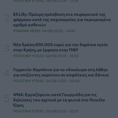
ΠΟΛΙΤΙΚΉ ΥΓΕΊΑΣ
04/08/2026 - 12:34
Επιδημία χολέρας με 239 κρούσματα και 13 νεκρούς
στο Τσαντ
ΕΠΙΚΑΙΡΌΤΗΤΑ
06/08/2026 - 20:22
Eli Lilly: Πρώιμη πρόσβαση στο πειραματικό της
φάρμακο κατά της παχυσαρκίας για περιορισμένο
αριθμό ασθενών
Πρωτοποριακή ενδομήτρια επέμβαση σε νοσοκομείο
PHARMA NEWS
04/08/2026 - 14:00
των ΗΠΑ έσωσε έμβρυο με σπάνια πάθηση
ΥΓΕΊΑ
06/08/2026 - 19:17
Νέα δράση 850.000 ευρώ για την δημόσια υγεία
στην Κρήτη, με έμφαση στην ΠΦΥ
ΗΠΑ: Επιτροπή της Γερουσίας προτείνει άσκηση
ΠΟΛΙΤΙΚΉ ΥΓΕΊΑΣ
04/08/2026 - 18:03
διώξεων σε βάρος του Άντονι Φάουτσι
ΕΠΙΚΑΙΡΌΤΗΤΑ
06/08/2026 - 18:38
Γερμανία: Καμπάνια για το «δικαίωμα στη λήθη»
για επιζώντες καρκίνου σε ασφάλειες και δάνεια
Διαβητική αμφιβληστροειδοπάθεια: «Σιωπηλός»
ΠΟΛΙΤΙΚΉ ΥΓΕΊΑΣ
04/08/2026 - 20:00
κίνδυνος για την όραση των ασθενών
HEALTH TALK
06/08/2026 - 17:34
ΨΝΑ: Εργαζόμενοι κατά Γεωργιάδη για τις
δηλώσεις του σχετικά με τη φωτιά στο Ποικίλο
Γιατί οι γιατροί διστάζουν να γράψουν ορμονική
Όρος
θεραπεία για την εμμηνόπαυση
ΠΟΛΙΤΙΚΉ ΥΓΕΊΑΣ
05/08/2026 - 03:37
ΥΓΕΊΑ
06/08/2026 - 17:01