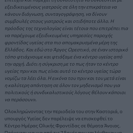
εξειδικευμένους γιατρούς σε όλη την επικράτεια να
κάνουν διάγνωση, συνταγογράφηση, να δίνουν
συμβουλές στους γιατρούς και οτιδήποτε άλλο. Η
πρόοδος της τεχνολογίας είναι τέτοια που επιτρέπει πια
να παρέχουμε εξειδικευμένες υπηρεσίες παροχής
φροντίδας υγείας στα πιο απομακρυσμένα μέρη της
Ελλάδος.
Και εδώ στο Άργος Ορεστικό, σε έναν ιστορικό
τόπο φτιάχνουμε και φτιάξαμε ένα κέντρο υγείας από
την αρχή. Διότι η σύγκριση με το πως ήταν το κέντρο
υγείας πριν και πως είναι αυτό το κέντρο υγείας τώρα
νομίζω τα λέει όλα.
Η εικόνα του πριν και του μετά είναι
η καλύτερη απάντηση σε όλον τον μηδενισμό που για
πολιτικούς ή συνδικαλιστικούς λόγους θέλουν κάποιοι
να περάσουν».
Ολοκληρώνοντας την περιοδεία του στην Καστοριά, ο
υπουργός Υγείας δεν παρέλειψε να επισκεφθεί το
Κέντρο Ημέρας Ολικής Φροντίδας σε θέματα Άνοιας.
Πρόκειται για μια από τις 7 δομές που επιλέχθηκαν να