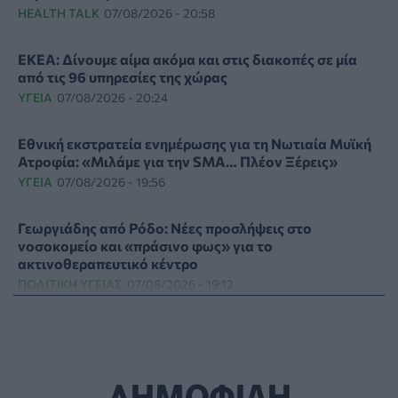
HEALTH TALK
07/08/2026 - 20:58
ΕΚΕΑ: Δίνουμε αίμα ακόμα και στις διακοπές σε μία
από τις 96 υπηρεσίες της χώρας
ΥΓΕΊΑ
07/08/2026 - 20:24
Εθνική εκστρατεία ενημέρωσης για τη Νωτιαία Μυϊκή
Ατροφία: «Μιλάμε για την SMA… Πλέον Ξέρεις»
ΥΓΕΊΑ
07/08/2026 - 19:56
Γεωργιάδης από Ρόδο: Νέες προσλήψεις στο
νοσοκομείο και «πράσινο φως» για το
ακτινοθεραπευτικό κέντρο
ΠΟΛΙΤΙΚΉ ΥΓΕΊΑΣ
07/08/2026 - 19:12
Σε κόκκινο συναγερμό για φωτιές Κρήτη, Βόρειο
Αιγαίο και Αττική το Σάββατο 8 Αυγούστου
ΕΠΙΚΑΙΡΌΤΗΤΑ
07/08/2026 - 18:37
ΔΗΜΟΦΙΛΗ