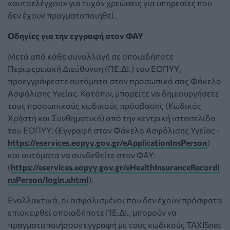
«αυτοελέγχου» για τυχόν χρεώσεις για υπηρεσίες που
δεν έχουν πραγματοποιηθεί.
Οδηγίες για την εγγραφή στον ΦΑΥ
Μετά από κάθε συναλλαγή σε οποιαδήποτε
Περιφερειακή Διεύθυνση (ΠΕ.ΔΙ.) του ΕΟΠΥΥ,
προεγγράφεστε αυτόματα στον προσωπικό σας Φάκελο
Ασφάλισης Υγείας. Κατόπιν, μπορείτε να δημιουργήσετε
τους προσωπικούς κωδικούς πρόσβασης (Κωδικός
Χρήστη και Συνθηματικό) από την κεντρική ιστοσελίδα
του ΕΟΠΥΥ: (Εγγραφή στον Φάκελο Ασφάλισης Υγείας -
https://eservices.eopyy.gov.gr/eApplicationInsPerson
)
και αυτόματα να συνδεθείτε στον ΦΑΥ:
(
https://eservices.eopyy.gov.gr/eHealthInsuranceRecordI
nsPerson/login.xhtml
).
Εναλλακτικά, οι ασφαλισμένοι που δεν έχουν πρόσφατα
επισκεφθεί οποιαδήποτε ΠΕ.ΔΙ., μπορούν να
πραγματοποιήσουν εγγραφή με τους κωδικούς ΤΑΧΙSnet