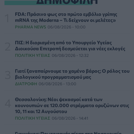
Τι μπορεί να μας διδάξει η νέα ταινία του Spider-Man
για την απώλεια και το πένθος
FDA: Πράσινο φως στο πρώτο εμβόλιο γρίπης
ΨΥΧΙΚΉ ΥΓΕΊΑ
07/08/2026 - 18:11
mRNA της Moderna – Τι δείχνουν οι μελέτες»
PHARMA NEWS
06/08/2026 - 10:00
Επιπλέον πόροι 12,5 εκατ. ευρώ στις Περιφέρειες για
την ενίσχυση της βιοασφάλειας από το ΥΠΑΑΤ
ΠΙΣ: Η διορισμένη από το Υπουργείο Υγείας
ΕΠΙΚΑΙΡΌΤΗΤΑ
07/08/2026 - 17:42
Διοικούσα Επιτροπή δεσμεύεται για νέες εκλογές
ΠΟΛΙΤΙΚΉ ΥΓΕΊΑΣ
06/08/2026 - 12:32
Συναγερμός στις ΗΠΑ για φονικό μύκητα που αντέχει
και στα φάρμακα
Γιατί ξαναπαίρνουμε το χαμένο βάρος; Ο ρόλος του
ΥΓΕΊΑ
07/08/2026 - 17:17
βιολογικού προγραμματισμού μας
ΔΙΑΤΡΟΦΉ
06/08/2026 - 13:00
Πέθανε στα 26 της η influencer Σίντνεϊ Τάουλ που
μοιράστηκε επί τρία χρόνια τη μάχη της με σπάνιο
Θεσσαλονίκη: Νέοι ψεκασμοί κατά των
καρκίνο
κουνουπιών σε 120.000 στρέμματα ορυζώνων στις
ΕΠΙΚΑΙΡΌΤΗΤΑ
07/08/2026 - 16:41
10, 11 και 12 Αυγούστου
ΠΟΛΙΤΙΚΉ ΥΓΕΊΑΣ
06/08/2026 - 14:41
Απώλεια βάρους: Οι τρεις παράγοντες που κρίνουν το
αποτέλεσμα σύμφωνα με ειδικό στην παχυσαρκία
Γιαννάκος: Πρωτοφανής πίεση στο Νοσοκομείο