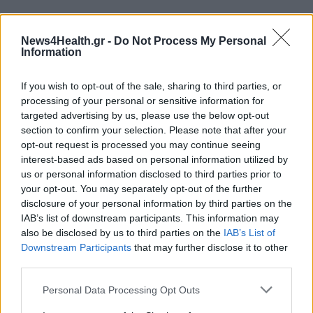
News4Health.gr -
Do Not Process My Personal
Information
If you wish to opt-out of the sale, sharing to third parties, or
ΠΕΡΙΣΣΟΤΕΡΑ ΣΤΗΝ ΙΔΙΑ ΚΑΤΗΓΟΡΙΑ
processing of your personal or sensitive information for
targeted advertising by us, please use the below opt-out
section to confirm your selection. Please note that after your
Πρωτοχρονιά στο Ιπποκράτειο
opt-out request is processed you may continue seeing
Θεσσαλονίκης ο Β. Κικίλιας
interest-based ads based on personal information utilized by
02 Ιανουαρίου 2020
us or personal information disclosed to third parties prior to
your opt-out. You may separately opt-out of the further
disclosure of your personal information by third parties on the
IAB’s list of downstream participants. This information may
Διορίστηκαν οι πρώτοι διοικητές
also be disclosed by us to third parties on the
IAB’s List of
νοσοκομείων του ΕΣΥ
Downstream Participants
that may further disclose it to other
03 Ιανουαρίου 2020
third parties.
Personal Data Processing Opt Outs