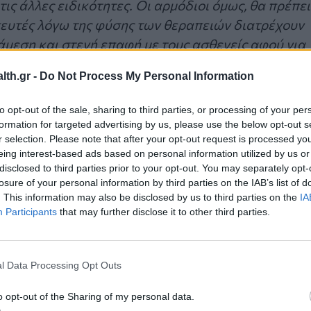
 τις άλλες ειδικότητες. Οι αρμόδιοι όμως, θα πρέπει
πευτές λόγω της φύσης των θεραπειών διατρέχουν
άμεση και στενή επαφή με τους ασθενείς αφού για
υς που αντιμετωπίζουν ζητήματα φωνολογικά,
th.gr -
Do Not Process My Personal Information
 τρόπος
», αναφέρει η εκπρόσωπος του Πανελλήνιο
ωργία Κόλλια
.
to opt-out of the sale, sharing to third parties, or processing of your per
formation for targeted advertising by us, please use the below opt-out s
κής ηγεσίας στους επιστημονικούς συλλόγους των
r selection. Please note that after your opt-out request is processed y
eing interest-based ads based on personal information utilized by us or
 εκδόθηκε χωρίς να περιλαμβάνονται στους
disclosed to third parties prior to your opt-out. You may separately opt-
. Σύσσωμος ο κλάδος απαιτεί την άμεση
losure of your personal information by third parties on the IAB’s list of
αι την άρση του αποκλεισμού του κλάδου των
. This information may also be disclosed by us to third parties on the
IA
Participants
that may further disclose it to other third parties.
α επικίνδυνης και ανθυγιεινής εργασίας των
τημα οι αντιδράσεις θα κλιμακωθούν.
l Data Processing Opt Outs
o opt-out of the Sharing of my personal data.