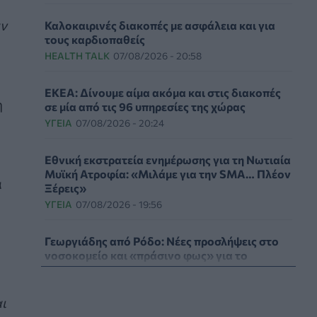
αν
Καλοκαιρινές διακοπές με ασφάλεια και για
τους καρδιοπαθείς
HEALTH TALK
07/08/2026 - 20:58
ΕΚΕΑ: Δίνουμε αίμα ακόμα και στις διακοπές
η
σε μία από τις 96 υπηρεσίες της χώρας
ΥΓΕΊΑ
07/08/2026 - 20:24
Εθνική εκστρατεία ενημέρωσης για τη Νωτιαία
Μυϊκή Ατροφία: «Μιλάμε για την SMA… Πλέον
ά
Ξέρεις»
ΥΓΕΊΑ
07/08/2026 - 19:56
Γεωργιάδης από Ρόδο: Νέες προσλήψεις στο
νοσοκομείο και «πράσινο φως» για το
ακτινοθεραπευτικό κέντρο
ΠΟΛΙΤΙΚΉ ΥΓΕΊΑΣ
07/08/2026 - 19:12
ι