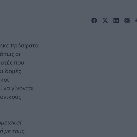
θηκε πρόσφατα
 όπως οι
ευτές που
αι δομές
ακοί
 να γίνονται
μονικούς
ομειακοί
ή με τους