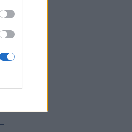
σπάνιο καρκίνο
ΕΠΙΚΑΙΡΌΤΗΤΑ
07/08/2026 - 16:41
Απώλεια βάρους: Οι τρεις παράγοντες που
κρίνουν το αποτέλεσμα σύμφωνα με ειδικό
στην παχυσαρκία
ΔΙΑΤΡΟΦΉ
07/08/2026 - 16:16
Ο ΙΣΑ συνιστά τη λήψη σχολαστικών μέτρων
ατομικής προστασίας από τον ιό του Δυτικού
Νείλου
ΥΓΕΊΑ
07/08/2026 - 15:42
Ο Δήμος Μετεώρων επενδύει στην
πρωτοβάθμια φροντίδα υγείας και την
πρόληψη
ΠΟΛΙΤΙΚΉ ΥΓΕΊΑΣ
07/08/2026 - 15:24
Και οι μαϊμούδες έχουν κατοικίδια! Οι