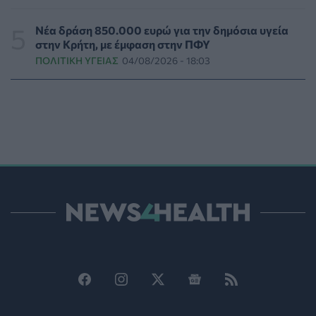
Εθελοντές του ΕΕΣ διέσωσαν δεκάδες οικόσιτα και
Νέα δράση 850.000 ευρώ για την δημόσια υγεία
άγρια ζώα από τις φωτιές στη Δυτική Αττική
στην Κρήτη, με έμφαση στην ΠΦΥ
PET
06/08/2026 - 15:42
ΠΟΛΙΤΙΚΉ ΥΓΕΊΑΣ
04/08/2026 - 18:03
Βίντεο από την καμπάνια Raise Her Voice για την
έγκαιρη αναγνώριση της έμφυλης βίας με έμφαση στις
γυναίκες με αναπηρία
ΨΥΧΙΚΉ ΥΓΕΊΑ
06/08/2026 - 15:21
Τα κουνούπια τελικά έχουν πράγματι προτιμήσεις
στους ανθρώπους - Τι έδειξε έρευνα
ΥΓΕΊΑ
06/08/2026 - 15:00
Θεσσαλονίκη: Νέοι ψεκασμοί κατά των κουνουπιών
σε 120.000 στρέμματα ορυζώνων στις 10, 11 και 12
Αυγούστου
ΠΟΛΙΤΙΚΉ ΥΓΕΊΑΣ
06/08/2026 - 14:41