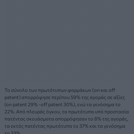
Το σύνολο των πρωτότυπων φαρμάκων (on και off
patent) απορρόφησε περίπου 59% της αγοράς σε αξίες
(οn patent 29% -off patent 30%), ενώ τα γενόσημα το
22%. Από πλευράς όγκου, τα πρωτότυπα υπό προστασία
πατέντας σκευάσματα απορρόφησαν το 8% της αγοράς,
τα εκτός πατέντας πρωτότυπα το 37% και τα γενόσημα
το 33%.