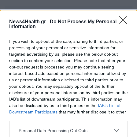
Οι μεγαλύτερες διαφορές των
εμβολίων της Johnson & Johnson με
News4Health.gr -
Do Not Process My Personal
Information
των Pfizer και Moderna
01 Μαρτίου 2021
If you wish to opt-out of the sale, sharing to third parties, or
processing of your personal or sensitive information for
targeted advertising by us, please use the below opt-out
6.000 σπάνιες παθήσεις για πάνω
section to confirm your selection. Please note that after your
από 300 εκατ. άτομα στον κόσμο
opt-out request is processed you may continue seeing
01 Μαρτίου 2021
interest-based ads based on personal information utilized by
us or personal information disclosed to third parties prior to
your opt-out. You may separately opt-out of the further
disclosure of your personal information by third parties on the
IAB’s list of downstream participants. This information may
ΣΧΕΤΙΚΑ ΑΡΘΡΑ
also be disclosed by us to third parties on the
IAB’s List of
Downstream Participants
that may further disclose it to other
third parties.
Personal Data Processing Opt Outs