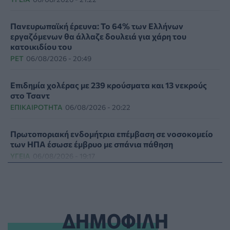
Πανευρωπαϊκή έρευνα: Το 64% των Ελλήνων
εργαζόμενων θα άλλαζε δουλειά για χάρη του
κατοικιδίου του
PET
06/08/2026 - 20:49
Επιδημία χολέρας με 239 κρούσματα και 13 νεκρούς
στο Τσαντ
ΕΠΙΚΑΙΡΌΤΗΤΑ
06/08/2026 - 20:22
Πρωτοποριακή ενδομήτρια επέμβαση σε νοσοκομείο
των ΗΠΑ έσωσε έμβρυο με σπάνια πάθηση
ΥΓΕΊΑ
06/08/2026 - 19:17
ΗΠΑ: Επιτροπή της Γερουσίας προτείνει άσκηση
διώξεων σε βάρος του Άντονι Φάουτσι
ΕΠΙΚΑΙΡΌΤΗΤΑ
06/08/2026 - 18:38
ΔΗΜΟΦΙΛΗ