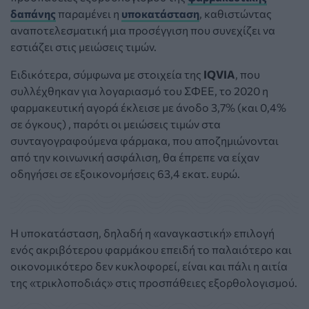
δαπάνης
παραμένει η
υποκατάσταση
, καθιστώντας
αναποτελεσματική μια προσέγγιση που συνεχίζει να
εστιάζει στις μειώσεις τιμών.
Ειδικότερα, σύμφωνα με στοιχεία της
IQVIA
, που
συλλέχθηκαν για λογαριασμό του ΣΦΕΕ, το 2020 η
φαρμακευτική αγορά έκλεισε με άνοδο 3,7% (και 0,4%
σε όγκους) , παρότι οι μειώσεις τιμών στα
συνταγογραφούμενα φάρμακα, που αποζημιώνονται
από την κοινωνική ασφάλιση, θα έπρεπε να είχαν
οδηγήσει σε εξοικονομήσεις 63,4 εκατ. ευρώ.
Η υποκατάσταση, δηλαδή η «αναγκαστική» επιλογή
ενός ακριβότερου φαρμάκου επειδή το παλαιότερο και
οικονομικότερο δεν κυκλοφορεί, είναι και πάλι η αιτία
της «τρικλοποδιάς» στις προσπάθειες εξορθολογισμού.