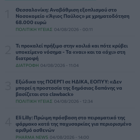
Διαβητική αμφιβληστροειδοπάθεια: «Σιωπηλός»
κίνδυνος για την όραση των ασθενών
Θεσσαλονίκη: Αναβάθμιση εξοπλισμού στο
HEALTH TALK
06/08/2026 - 17:34
Νοσοκομείο «Άγιος Παύλος» με χρηματοδότηση
68.000 ευρώ
ΠΟΛΙΤΙΚΉ ΥΓΕΊΑΣ
04/08/2026 - 00:11
Γιατί οι γιατροί διστάζουν να γράψουν ορμονική
θεραπεία για την εμμηνόπαυση
ΥΓΕΊΑ
06/08/2026 - 17:01
Τι προκαλεί πρήξιμο στην κοιλιά και πότε κρύβει
υποκείμενο νόσημα - Τα «ναι» και τα «όχι» στη
διατροφή
Γιαννάκος: Πρωτοφανής πίεση στο Νοσοκομείο
ΔΙΑΤΡΟΦΉ
04/08/2026 - 11:04
Ζακύνθου - Καταγγέλθηκαν οκτώ βιασμοί γυναικών
ΠΟΛΙΤΙΚΉ ΥΓΕΊΑΣ
06/08/2026 - 16:34
Εξώδικα της ΠΟΕΡΓΙ σε ΗΔΙΚΑ, ΕΟΠΥΥ: «Δεν
μπορεί η προστασία της δημόσιας δαπάνης να
Έκτακτα μέτρα και στην Καστοριά κατά της διασποράς
βασίζεται στο clawback»
της ευλογιάς των προβάτων
ΠΟΛΙΤΙΚΉ ΥΓΕΊΑΣ
04/08/2026 - 12:34
ΕΠΙΚΑΙΡΌΤΗΤΑ
06/08/2026 - 16:16
Eli Lilly: Πρώιμη πρόσβαση στο πειραματικό της
Τα τρία SOS στη μέση ηλικία που εξασφαλίζουν 13
φάρμακο κατά της παχυσαρκίας για περιορισμένο
επιπλέον χρόνια χωρίς άνοια
αριθμό ασθενών
ΥΓΕΊΑ
06/08/2026 - 16:00
PHARMA NEWS
04/08/2026 - 14:00