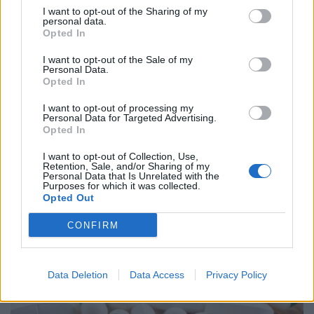
I want to opt-out of the Sharing of my
personal data.
Opted In
I want to opt-out of the Sale of my
Personal Data.
Opted In
I want to opt-out of processing my
Personal Data for Targeted Advertising.
Opted In
I want to opt-out of Collection, Use,
Retention, Sale, and/or Sharing of my
Personal Data that Is Unrelated with the
Purposes for which it was collected.
PHARMA POLICY
15/07/2026 - 13:49
Opted Out
Υπουργεία Ανάπτυξης και Υγείας: Πρόσκληση για
συμψηφισμό του clawback - Πότε ξεκινούν οι αιτήσεις
CONFIRM
Data Deletion
Data Access
Privacy Policy