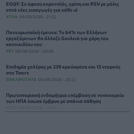
ΕΟΔΥ: Σε ύφεση κορονοϊός, γρίπη και RSV με μόλις
επτά νέες εισαγωγές για κάθε ιό
ΥΓΕΊΑ
06/08/2026 - 21:22
Πανευρωπαϊκή έρευνα: Το 64% των Ελλήνων
εργαζόμενων θα άλλαζε δουλειά για χάρη του
κατοικιδίου του
PET
06/08/2026 - 20:49
Επιδημία χολέρας με 239 κρούσματα και 13 νεκρούς
στο Τσαντ
ΕΠΙΚΑΙΡΌΤΗΤΑ
06/08/2026 - 20:22
Πρωτοποριακή ενδομήτρια επέμβαση σε νοσοκομείο
των ΗΠΑ έσωσε έμβρυο με σπάνια πάθηση
ΥΓΕΊΑ
06/08/2026 - 19:17
ΗΠΑ: Επιτροπή της Γερουσίας προτείνει άσκηση
διώξεων σε βάρος του Άντονι Φάουτσι