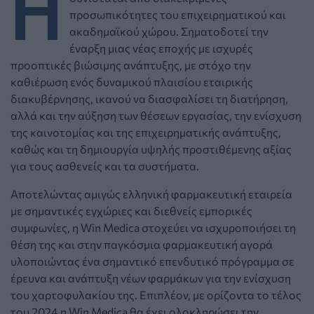
Η
προσωπικότητες του επιχειρηματικού και
ακαδημαϊκού χώρου. Σηματοδοτεί την
έναρξη μιας νέας εποχής με ισχυρές
προοπτικές βιώσιμης ανάπτυξης, με στόχο την
καθιέρωση ενός δυναμικού πλαισίου εταιρικής
διακυβέρνησης, ικανού να διασφαλίσει τη διατήρηση,
αλλά και την αύξηση των θέσεων εργασίας, την ενίσχυση
της καινοτομίας και της επιχειρηματικής ανάπτυξης,
καθώς και τη δημιουργία υψηλής προστιθέμενης αξίας
για τους ασθενείς και τα συστήματα.
Αποτελώντας αμιγώς ελληνική φαρμακευτική εταιρεία
με σημαντικές εγχώριες και διεθνείς εμπορικές
συμφωνίες, η Win Medica στοχεύει να ισχυροποιήσει τη
θέση της και στην παγκόσμια φαρμακευτική αγορά
υλοποιώντας ένα σημαντικό επενδυτικό πρόγραμμα σε
έρευνα και ανάπτυξη νέων φαρμάκων για την ενίσχυση
του χαρτοφυλακίου της. Επιπλέον, με ορίζοντα το τέλος
του 2024 η Win Medica θα έχει ολοκληρώσει την