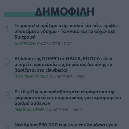
ΕΠΙΚΑΙΡΌΤΗΤΑ
06/08/2026 - 18:38
ΔΗΜΟΦΙΛΗ
Διαβητική αμφιβληστροειδοπάθεια: «Σιωπηλός»
κίνδυνος για την όραση των ασθενών
Τι προκαλεί πρήξιμο στην κοιλιά και πότε κρύβει
HEALTH TALK
06/08/2026 - 17:34
υποκείμενο νόσημα - Τα «ναι» και τα «όχι» στη
διατροφή
ΔΙΑΤΡΟΦΉ
04/08/2026 - 11:04
Γιατί οι γιατροί διστάζουν να γράψουν ορμονική
θεραπεία για την εμμηνόπαυση
ΥΓΕΊΑ
06/08/2026 - 17:01
Εξώδικα της ΠΟΕΡΓΙ σε ΗΔΙΚΑ, ΕΟΠΥΥ: «Δεν
μπορεί η προστασία της δημόσιας δαπάνης να
βασίζεται στο clawback»
Γιαννάκος: Πρωτοφανής πίεση στο Νοσοκομείο
ΠΟΛΙΤΙΚΉ ΥΓΕΊΑΣ
04/08/2026 - 12:34
Ζακύνθου - Καταγγέλθηκαν οκτώ βιασμοί γυναικών
ΠΟΛΙΤΙΚΉ ΥΓΕΊΑΣ
06/08/2026 - 16:34
Eli Lilly: Πρώιμη πρόσβαση στο πειραματικό της
φάρμακο κατά της παχυσαρκίας για περιορισμένο
Έκτακτα μέτρα και στην Καστοριά κατά της διασποράς
αριθμό ασθενών
της ευλογιάς των προβάτων
PHARMA NEWS
04/08/2026 - 14:00
ΕΠΙΚΑΙΡΌΤΗΤΑ
06/08/2026 - 16:16
Νέα δράση 850.000 ευρώ για την δημόσια υγεία
Τα τρία SOS στη μέση ηλικία που εξασφαλίζουν 13