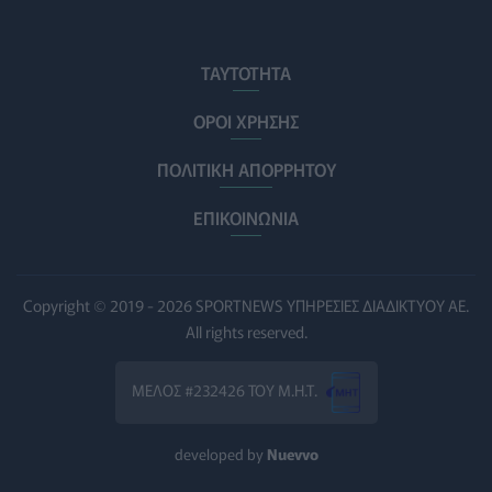
ΠΟΛΙΤΙΚΉ ΥΓΕΊΑΣ
06/08/2026 - 14:41
ΕΔΟΕΑΠ: Συστάσεις για τις επερχόμενες ζέστες -
ΤΑΥΤΟΤΗΤΑ
Πότε πρέπει να απευθυνθούμε στον γιατρό μας
ΥΓΕΊΑ
06/08/2026 - 14:17
ΟΡΟΙ ΧΡΗΣΗΣ
ΠΟΛΙΤΙΚΗ ΑΠΟΡΡΗΤΟΥ
Skin dysmorphia: Όταν η εμμονή με το «τέλειο» δέρμα
αποτελεί πρόβλημα ψυχικής υγείας
ΕΠΙΚΟΙΝΩΝΙΑ
ΨΥΧΙΚΉ ΥΓΕΊΑ
06/08/2026 - 14:00
Ευρεία σύσκεψη στον ΕΟΦ για την ομαλή λειτουργία
της εφοδιαστικής αλυσίδας φαρμάκων
Copyright © 2019 - 2026 SPORTNEWS ΥΠΗΡΕΣΙΕΣ ΔΙΑΔΙΚΤΥΟΥ ΑΕ.
PHARMA POLICY
06/08/2026 - 13:54
All rights reserved.
Γιατί ξαναπαίρνουμε το χαμένο βάρος; Ο ρόλος του
ΜΕΛΟΣ #232426 ΤΟΥ Μ.Η.Τ.
βιολογικού προγραμματισμού μας
ΔΙΑΤΡΟΦΉ
06/08/2026 - 13:00
developed by
Nuevvo
ΠΙΣ: Η διορισμένη από το Υπουργείο Υγείας Διοικούσα