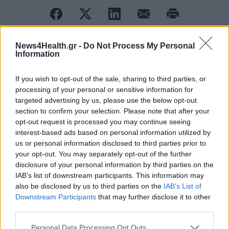
News4Health.gr -
Do Not Process My Personal
Information
ΠΕΡΙΣΣΟΤΕΡΑ ΣΤΗΝ ΙΔΙΑ ΚΑΤΗΓΟΡΙΑ
If you wish to opt-out of the sale, sharing to third parties, or
processing of your personal or sensitive information for
Αλλαγές στην ηγετική ομάδα της
targeted advertising by us, please use the below opt-out
Genesis Pharma: Νέος Γενικός
section to confirm your selection. Please note that after your
Διευθυντής!
opt-out request is processed you may continue seeing
19 Φεβρουαρίου 2024
interest-based ads based on personal information utilized by
us or personal information disclosed to third parties prior to
your opt-out. You may separately opt-out of the further
H RAFARM γιορτάζει 50 χρόνια
disclosure of your personal information by third parties on the
πρωτοπορίας, εξέλιξης και
IAB’s list of downstream participants. This information may
also be disclosed by us to third parties on the
IAB’s List of
συνεισφοράς
Downstream Participants
that may further disclose it to other
21 Φεβρουαρίου 2024
third parties.
Personal Data Processing Opt Outs