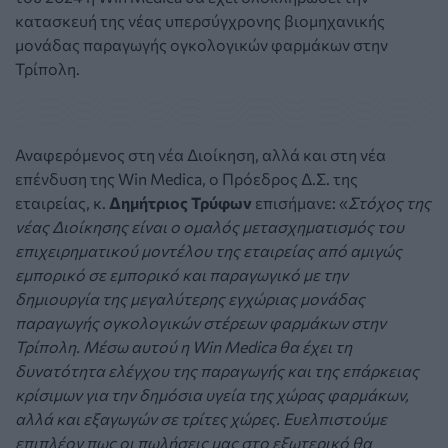
κατασκευή της νέας υπερσύγχρονης βιομηχανικής
μονάδας παραγωγής ογκολογικών φαρμάκων στην
Τρίπολη.
Αναφερόμενος στη νέα Διοίκηση, αλλά και στη νέα
επένδυση της Win Medica, ο Πρόεδρος Δ.Σ. της
εταιρείας, κ.
Δημήτριος Τρύφων
επισήμανε: «
Στόχος της
νέας Διοίκησης είναι ο ομαλός μετασχηματισμός του
επιχειρηματικού μοντέλου της εταιρείας από αμιγώς
εμπορικό σε εμπορικό και παραγωγικό με την
δημιουργία της μεγαλύτερης εγχώριας μονάδας
παραγωγής ογκολογικών στέρεων φαρμάκων στην
Τρίπολη. Μέσω αυτού η Win Medica θα έχει τη
δυνατότητα ελέγχου της παραγωγής και της επάρκειας
κρίσιμων για την δημόσια υγεία της χώρας φαρμάκων,
αλλά και εξαγωγών σε τρίτες χώρες. Ευελπιστούμε
επιπλέον πως οι πωλήσεις μας στο εξωτερικό θα