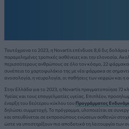
Ταυτόχρονα το 2023, η Novartis επένδυσε 8,6 δις δολάρια
παραμελημένες τροπικές ασθένειες και την ελονοσία. Ακ
περισσότερους ανθρώπους σε όλο τον κόσμο, 22 φάρμακα εγ
συνέπεια το χαρτοφυλάκιο της με νέα φάρμακα σε σημαντι
ανοσολογία, η νευρολογία, οι παθήσεις των νεφρών και η 
Στην Ελλάδα για το 2023, η Novartis πραγματοποίησε 72 κλ
Υγείας και τους επαγγελματίες υγείας. Επιπλέον, προσηλ
έναρξη του δεύτερου κύκλου του
Προγράμματος Ενδυνάμ
δηλώσει συμμετοχή. Το πρόγραμμα, υλοποιείται σε συνεργ
και απευθύνεται σε εκπροσώπους ενώσεων ασθενών στοχεύ
ώστε να υποστηρίξουν πιο αποδοτικά τη λειτουργία των σ