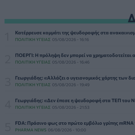
Επιπλέον πόροι 12,5 εκατ. ευρώ στις Περιφέρειες για τη
ΕΠΙΚΑΙΡΌΤΗΤΑ
07/08/2026 - 17:42
Συναγερμός στις ΗΠΑ για φονικό μύκητα που αντέχει κα
Κατέρρευσε κομμάτι της ψευδοροφής στα ανακαινισ
ΥΓΕΊΑ
07/08/2026 - 17:17
ΠΟΛΙΤΙΚΉ ΥΓΕΊΑΣ
05/08/2026 - 16:16
Πέθανε στα 26 της η influencer Σίντνεϊ Τάουλ που μοιράστ
ΠΟΕΡΓΙ: Η πρόληψη δεν μπορεί να χρηματοδοτείται 
ΕΠΙΚΑΙΡΌΤΗΤΑ
07/08/2026 - 16:41
ΠΟΛΙΤΙΚΉ ΥΓΕΊΑΣ
05/08/2026 - 16:46
Απώλεια βάρους: Οι τρεις παράγοντες που κρίνουν το α
Γεωργιάδης: «Αλλάζει ο υγειονομικός χάρτης των δ
ΔΙΑΤΡΟΦΉ
07/08/2026 - 16:16
ΠΟΛΙΤΙΚΉ ΥΓΕΊΑΣ
05/08/2026 - 19:49
Ο ΙΣΑ συνιστά τη λήψη σχολαστικών μέτρων ατομικής πρ
Γεωργιάδης: «Δεν έπεσε η ψευδοροφή στα ΤΕΠ του 
ΥΓΕΊΑ
07/08/2026 - 15:42
ΠΟΛΙΤΙΚΉ ΥΓΕΊΑΣ
05/08/2026 - 21:53
Ο Δήμος Μετεώρων επενδύει στην πρωτοβάθμια φροντίδα
FDA: Πράσινο φως στο πρώτο εμβόλιο γρίπης mRNA τη
ΠΟΛΙΤΙΚΉ ΥΓΕΊΑΣ
07/08/2026 - 15:24
PHARMA NEWS
06/08/2026 - 10:00