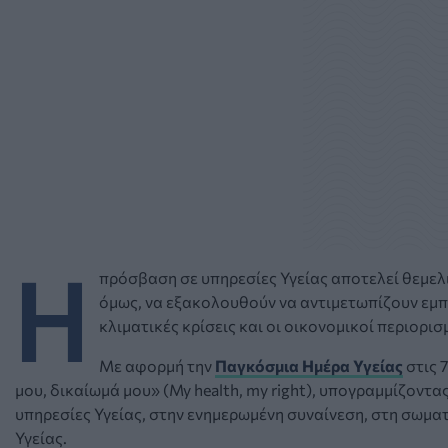
Η
πρόσβαση σε υπηρεσίες Υγείας αποτελεί θεμελ
όμως, να εξακολουθούν να αντιμετωπίζουν εμπό
κλιματικές κρίσεις και οι οικονομικοί περιορι
Με αφορμή την
Παγκόσμια Ημέρα Υγείας
στις 
μου, δικαίωμά μου» (My health, my right), υπογραμμίζον
υπηρεσίες Υγείας, στην ενημερωμένη συναίνεση, στη σωμ
Υγείας.