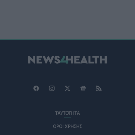
Και οι μαϊμούδες έχουν κατοικίδια! Οι επιστήμονες ρίχν
PET
07/08/2026 - 15:02
Η ΕΙΝΑΠ καταγγέλλει την αιφνιδιαστική ένταξη του Σισμ
ΠΟΛΙΤΙΚΉ ΥΓΕΊΑΣ
07/08/2026 - 14:39
Ηλεκτρικά πατίνια: 3,5 φορές μεγαλύτερος ο κίνδυνος 
ΥΓΕΊΑ
07/08/2026 - 14:00
ΗΠΑ: Μεγάλη τράπεζα επενδύει 250 εκατ. δολάρια τον χ
ΥΠΗΡΕΣΊΕΣ ΥΓΕΊΑΣ
07/08/2026 - 13:00
Βασιλακόπουλος για ιό Δυτικού Νείλου: Στο «κόκκινο» η 
ΥΓΕΊΑ
07/08/2026 - 11:57
ΤΑΥΤΟΤΗΤΑ
Γλοιοβλάστωμα: Νέο «παράθυρο» για πιο αποτελεσματική
ΥΓΕΊΑ
07/08/2026 - 11:00
ΟΡΟΙ ΧΡΗΣΗΣ