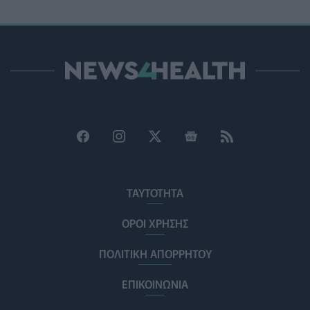
Ψυχοκοινωνική υποστήριξη στους πυρόπληκτους της
Δυτικής Αττικής από τον ΕΕΣ
ΕΠΙΚΑΙΡΌΤΗΤΑ
05/08/2026 - 18:34
Νέα μελέτη: Η μοναξιά και οι επιπτώσεις της στην
γενική υγεία σε σύγκριση με την κοινωνική
απομόνωση
ΨΥΧΙΚΉ ΥΓΕΊΑ
05/08/2026 - 18:21
Χαλκιδική: Εντός ορίων τα αποτελέσματα από τις
πρώτες μικροβιολογικές αναλύσεις στο πόσιμο νερό
ΤΑΥΤΟΤΗΤΑ
ΕΠΙΚΑΙΡΌΤΗΤΑ
05/08/2026 - 17:39
ΟΡΟΙ ΧΡΗΣΗΣ
Χαμηλά τα ποσοστά αποκλειστικού θηλασμού μέχρι
τον 6ο μήνα στην Ελλάδα
ΠΟΛΙΤΙΚΗ ΑΠΟΡΡΗΤΟΥ
ΥΓΕΊΑ
05/08/2026 - 17:14
ΕΠΙΚΟΙΝΩΝΙΑ
ΠΟΕΡΓΙ: Η πρόληψη δεν μπορεί να χρηματοδοτείται
από τους παρόχους μέσω clawback