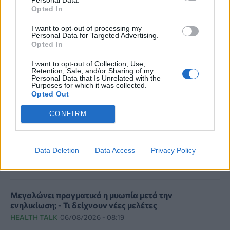
Πως φθάσαμε στην παραίτηση Ζαούτη από την
Opted In
προεδρία του ΕΟΔΥ
I want to opt-out of processing my
Personal Data for Targeted Advertising.
Opted In
ΤΕΛΕΥΤΑΙΑ ΝΕΑ
I want to opt-out of Collection, Use,
Retention, Sale, and/or Sharing of my
Personal Data that Is Unrelated with the
Purposes for which it was collected.
Opted Out
FDA: Πράσινο φως στο πρώτο εμβόλιο γρίπης mRNA
της Moderna – Τι δείχνουν οι μελέτες»
CONFIRM
PHARMA NEWS
06/08/2026 - 10:00
Ιός Δυτικού Νείλου: 23 νέα κρούσματα μέσα σε μία
Data Deletion
Data Access
Privacy Policy
εβδομάδα, έξι θάνατοι
ΕΠΙΚΑΙΡΌΤΗΤΑ
06/08/2026 - 09:00
Μεγαλώνει πραγματικά η μυωπία μετά την
ενηλικίωση; - Τι δείχνουν νέες μελέτες
HEALTH TALK
06/08/2026 - 08:19