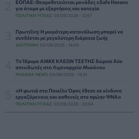
ΕΟΠΑΕ: Θεσμοθετούνται μονάδες «Safe Haven»
ΥΓΕΊΑ
05/08/2026 - 21:17
για άτομα με εξαρτήσεις και αστεγία
ΠΟΛΙΤΙΚΉ ΥΓΕΊΑΣ
03/08/2026 - 12:57
Τύποι, συμπτώματα και αντιμετώπιση της
φωτοευαισθησίας - Χρήσιμες ερωταπαντήσεις
Πρωτεΐνη: Η μικρότερη κατανάλωση μπορεί να
ΥΓΕΊΑ
05/08/2026 - 20:42
συνδέεται με μεγαλύτερη διάρκεια ζωής
ΔΙΑΤΡΟΦΉ
03/08/2026 - 14:00
WWF Ελλάς: Περισσότερα από 180.000 στρέμματα
δάσους κάηκαν σε λίγες μόνο μέρες
Tο Ίδρυμα ΑΜΚΕ ΚΛΕΩΝ ΤΣΕΤΗΣ δώρισε δύο
ΕΠΙΚΑΙΡΌΤΗΤΑ
05/08/2026 - 20:16
απινιδωτές στο Λιμεναρχείο Μυκόνου
PHARMA NEWS
03/08/2026 - 15:31
Γεωργιάδης: «Αλλάζει ο υγειονομικός χάρτης των
διακομιδών στη Στερεά Ελλάδα με τα νέα
«Η φωτιά στο Ποικίλο Όρος έθεσε σε κίνδυνο
ασθενοφόρα»
εργαζόμενους και ασθενείς στο πρώην ΨΝΑ»
ΠΟΛΙΤΙΚΉ ΥΓΕΊΑΣ
05/08/2026 - 19:49
ΠΟΛΙΤΙΚΉ ΥΓΕΊΑΣ
03/08/2026 - 20:04
Οι πέντε λόγοι για τους οποίους η διατροφή πρέπει να
καθοδηγείται από κλινικό διαιτολόγο
HEALTH TALK
05/08/2026 - 18:59