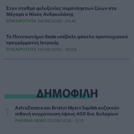
Στον σταθμό φιλοξενίας πυρόπληκτων ζώων στα
Μέγαρα ο Νίκος Ανδρουλάκης
ΕΠΙΚΑΙΡΌΤΗΤΑ
06/08/2026 - 03:46
Το Πανεπιστήμιο Keele υπέβαλε φάκελο προπτυχιακού
προγράμματος Ιατρικής
ΕΠΙΚΑΙΡΌΤΗΤΑ
06/08/2026 - 00:04
Binge-Watching και φαγητό: Τα επιστημονικά
δεδομένα αποκαλύπτουν πολλά για την ψυχική υγεία
ΨΥΧΙΚΉ ΥΓΕΊΑ
05/08/2026 - 23:17
ΔΗΜΟΦΙΛΗ
Γεωργιάδης: «Δεν έπεσε η ψευδοροφή στα ΤΕΠ του
Νοσοκομείου Κορίνθου, την ξήλωσαν»
ΠΟΛΙΤΙΚΉ ΥΓΕΊΑΣ
05/08/2026 - 21:53
AstraZeneca και Bristol Myers Squibb συζητούν
πιθανή συγχώνευση ύψους 400 δισ. δολαρίων
PHARMA NEWS
03/08/2026 - 12:15
Ιαπωνικό θαύμα κατά της περιοδοντίτιδας:
Καινοτόμος θεραπεία στοχεύει μόνο το
βακτήριο-«κλειδί»