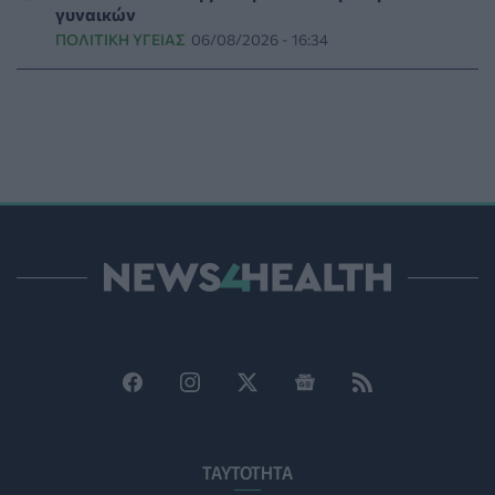
γυναικών
ΠΟΛΙΤΙΚΉ ΥΓΕΊΑΣ
06/08/2026 - 16:34
Ο ΙΣΑ συνιστά τη λήψη σχολαστικών μέτρων ατομικής
προστασίας από τον ιό του Δυτικού Νείλου
ΥΓΕΊΑ
07/08/2026 - 15:42
Ο Δήμος Μετεώρων επενδύει στην πρωτοβάθμια
φροντίδα υγείας και την πρόληψη
ΠΟΛΙΤΙΚΉ ΥΓΕΊΑΣ
07/08/2026 - 15:24
Και οι μαϊμούδες έχουν κατοικίδια! Οι επιστήμονες
ρίχνουν φως στις "φιλίες" μεταξύ διαφορετικών ειδών
PET
07/08/2026 - 15:02
Η ΕΙΝΑΠ καταγγέλλει την αιφνιδιαστική ένταξη του
Σισμανογλείου στις πρωινές εφημερίες της Αττικής
ΠΟΛΙΤΙΚΉ ΥΓΕΊΑΣ
07/08/2026 - 14:39
Ηλεκτρικά πατίνια: 3,5 φορές μεγαλύτερος ο κίνδυνος
ΤΑΥΤΟΤΗΤΑ
σοβαρής εγκεφαλικής κάκωσης