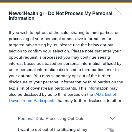
ΕΚΕΑ: Δίνουμε αίμα ακόμα και στις διακοπές σε μία
News4Health.gr -
Do Not Process My Personal
από τις 96 υπηρεσίες της χώρας
Information
ΥΓΕΊΑ
07/08/2026 - 20:24
If you wish to opt-out of the sale, sharing to third parties, or
processing of your personal or sensitive information for
Εθνική εκστρατεία ενημέρωσης για τη Νωτιαία Μυϊκή
targeted advertising by us, please use the below opt-out
Ατροφία: «Μιλάμε για την SMA… Πλέον Ξέρεις»
section to confirm your selection. Please note that after your
ΥΓΕΊΑ
07/08/2026 - 19:56
opt-out request is processed you may continue seeing
interest-based ads based on personal information utilized by
Γεωργιάδης από Ρόδο: Νέες προσλήψεις στο
us or personal information disclosed to third parties prior to
νοσοκομείο και «πράσινο φως» για το
your opt-out. You may separately opt-out of the further
ακτινοθεραπευτικό κέντρο
disclosure of your personal information by third parties on the
ΠΟΛΙΤΙΚΉ ΥΓΕΊΑΣ
07/08/2026 - 19:12
IAB’s list of downstream participants. This information may
also be disclosed by us to third parties on the
IAB’s List of
Downstream Participants
that may further disclose it to other
Σε κόκκινο συναγερμό για φωτιές Κρήτη, Βόρειο
third parties.
Αιγαίο και Αττική το Σάββατο 8 Αυγούστου
ΕΠΙΚΑΙΡΌΤΗΤΑ
07/08/2026 - 18:37
ΔΗΜΟΦΙΛΗ
Personal Data Processing Opt Outs
I want to opt-out of the Sharing of my
Τι μπορεί να μας διδάξει η νέα ταινία του Spider-Man