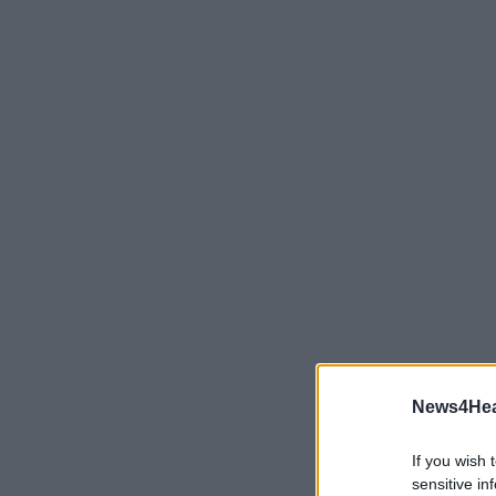
News4Heal
If you wish 
sensitive in