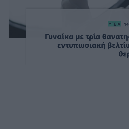
ΥΓΕΊΑ
14
Γυναίκα με τρία θανα
εντυπωσιακή βελτί
θε