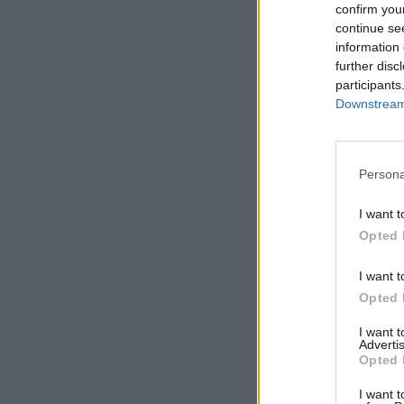
confirm you
continue se
information 
further disc
participants
Downstream 
Persona
I want t
Opted 
I want t
Opted 
I want 
Advertis
Opted 
I want t