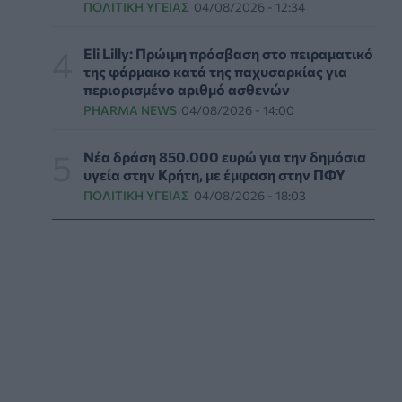
ΠΟΛΙΤΙΚΉ ΥΓΕΊΑΣ
04/08/2026 - 12:34
ΕΔΟΕΑΠ: Συστάσεις για τις επερχόμενες
ζέστες - Πότε πρέπει να απευθυνθούμε στον
Eli Lilly: Πρώιμη πρόσβαση στο πειραματικό
γιατρό μας
της φάρμακο κατά της παχυσαρκίας για
περιορισμένο αριθμό ασθενών
ΥΓΕΊΑ
06/08/2026 - 14:17
PHARMA NEWS
04/08/2026 - 14:00
Skin dysmorphia: Όταν η εμμονή με το «τέλειο»
δέρμα αποτελεί πρόβλημα ψυχικής υγείας
Νέα δράση 850.000 ευρώ για την δημόσια
υγεία στην Κρήτη, με έμφαση στην ΠΦΥ
ΨΥΧΙΚΉ ΥΓΕΊΑ
06/08/2026 - 14:00
ΠΟΛΙΤΙΚΉ ΥΓΕΊΑΣ
04/08/2026 - 18:03
Ευρεία σύσκεψη στον ΕΟΦ για την ομαλή
λειτουργία της εφοδιαστικής αλυσίδας
φαρμάκων
PHARMA POLICY
06/08/2026 - 13:54
Γιατί ξαναπαίρνουμε το χαμένο βάρος; Ο
ρόλος του βιολογικού προγραμματισμού μας
ΔΙΑΤΡΟΦΉ
06/08/2026 - 13:00