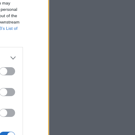
ou may
HEALTH TALK
06/08/2026 - 17:34
 personal
out of the
Γιατί οι γιατροί διστάζουν να γράψουν
 downstream
ορμονική θεραπεία για την εμμηνόπαυση
B’s List of
ΥΓΕΊΑ
06/08/2026 - 17:01
Γιαννάκος: Πρωτοφανής πίεση στο
Νοσοκομείο Ζακύνθου - Καταγγέλθηκαν οκτώ
βιασμοί γυναικών
ΠΟΛΙΤΙΚΉ ΥΓΕΊΑΣ
06/08/2026 - 16:34
Έκτακτα μέτρα και στην Καστοριά κατά της
διασποράς της ευλογιάς των προβάτων
ΕΠΙΚΑΙΡΌΤΗΤΑ
06/08/2026 - 16:16
Τα τρία SOS στη μέση ηλικία που
εξασφαλίζουν 13 επιπλέον χρόνια χωρίς άνοια
ΥΓΕΊΑ
06/08/2026 - 16:00