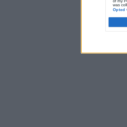
of my P
was col
Opted 