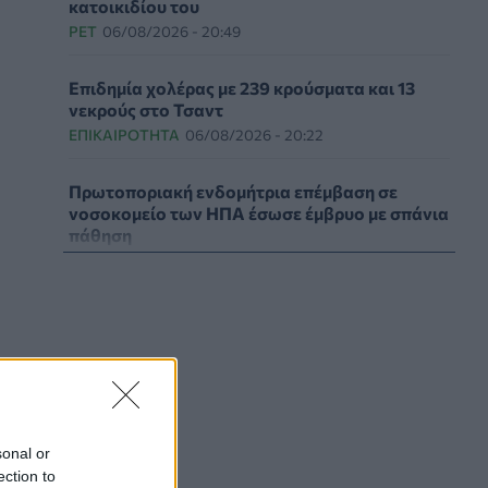
κατοικιδίου του
PET
06/08/2026 - 20:49
Επιδημία χολέρας με 239 κρούσματα και 13
νεκρούς στο Τσαντ
ΕΠΙΚΑΙΡΌΤΗΤΑ
06/08/2026 - 20:22
Πρωτοποριακή ενδομήτρια επέμβαση σε
νοσοκομείο των ΗΠΑ έσωσε έμβρυο με σπάνια
πάθηση
ΥΓΕΊΑ
06/08/2026 - 19:17
ΗΠΑ: Επιτροπή της Γερουσίας προτείνει
άσκηση διώξεων σε βάρος του Άντονι
Φάουτσι
ΕΠΙΚΑΙΡΌΤΗΤΑ
06/08/2026 - 18:38
Διαβητική αμφιβληστροειδοπάθεια:
sonal or
«Σιωπηλός» κίνδυνος για την όραση των
ection to
ασθενών