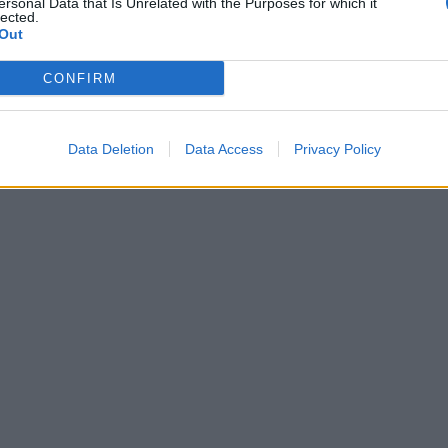
ersonal Data that Is Unrelated with the Purposes for which it
lected.
Out
CONFIRM
Data Deletion
Data Access
Privacy Policy