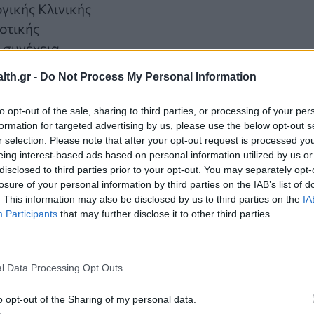
γικής Κλινικής
οτικής
η συνέχεια
ροστατεκτομή, ποιους ασθενείς αφορά καθώς και τα
th.gr -
Do Not Process My Personal Information
νοιχτής μεθόδου
to opt-out of the sale, sharing to third parties, or processing of your per
 επεμβατική χειρουργική τεχνική για την αφαίρεσ
formation for targeted advertising by us, please use the below opt-out s
μο ή εντοπισμένο στάδιο. Η επέμβαση
r selection. Please note that after your opt-out request is processed y
eing interest-based ads based on personal information utilized by us or
 συστήματος Da Vinci, το οποίο επιτρέπει στον
disclosed to third parties prior to your opt-out. You may separately opt-
ας μέσω μικρών τομών στην κοιλιακή χώρα.
losure of your personal information by third parties on the IAB’s list of
. This information may also be disclosed by us to third parties on the
IA
Participants
that may further disclose it to other third parties.
υργική, η ρομποτική προσέγγιση μειώνει σημαντικ
ρη ορατότητα και επιτρέπει τη λεπτομερή διατήρη
l Data Processing Opt Outs
ράτεια και τη στυτική λειτουργία. Για αυτούς τους
o opt-out of the Sharing of my personal data.
ειρουργικές επιλογές για την αντιμετώπιση του