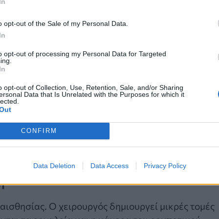
In
o opt-out of the Sale of my Personal Data.
In
to opt-out of processing my Personal Data for Targeted
ing.
In
o opt-out of Collection, Use, Retention, Sale, and/or Sharing
ersonal Data that Is Unrelated with the Purposes for which it
lected.
Out
CONFIRM
Data Deletion
Data Access
Privacy Policy
ή
ναισθησίας. Ο χειρουργός δημιουργεί μικρές τομές