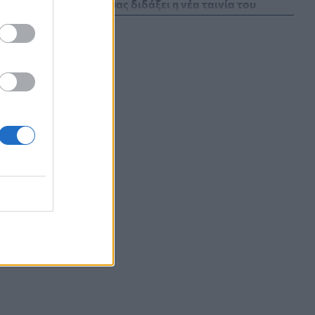
Τι μπορεί να μας διδάξει η νέα ταινία του
Spider-Man για την απώλεια και το πένθος
ΨΥΧΙΚΉ ΥΓΕΊΑ
07/08/2026 - 18:11
Επιπλέον πόροι 12,5 εκατ. ευρώ στις
Περιφέρειες για την ενίσχυση της
βιοασφάλειας από το ΥΠΑΑΤ
ΕΠΙΚΑΙΡΌΤΗΤΑ
07/08/2026 - 17:42
Συναγερμός στις ΗΠΑ για φονικό μύκητα που
αντέχει και στα φάρμακα
ΥΓΕΊΑ
07/08/2026 - 17:17
Πέθανε στα 26 της η influencer Σίντνεϊ Τάουλ
που μοιράστηκε επί τρία χρόνια τη μάχη της με
σπάνιο καρκίνο
ΕΠΙΚΑΙΡΌΤΗΤΑ
07/08/2026 - 16:41
Απώλεια βάρους: Οι τρεις παράγοντες που
κρίνουν το αποτέλεσμα σύμφωνα με ειδικό