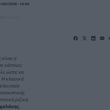
/06/2026 - 14:49
oto:
Αρχείου
 είναι η
σε κάποιες
ν, ώστε να
 Η κλασική
τελευταία
αροσκοπικής
ποτική ριζική
ιχαλάκης
,