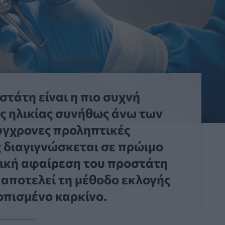
στάτη είναι η πιο συχνή
ς ηλικίας συνήθως άνω των
σύγχρονες προληπτικές
 διαγιγνώσκεται σε πρώιμο
γική αφαίρεση του προστάτη
 αποτελεί τη μέθοδο εκλογής
οπισμένο καρκίνο.