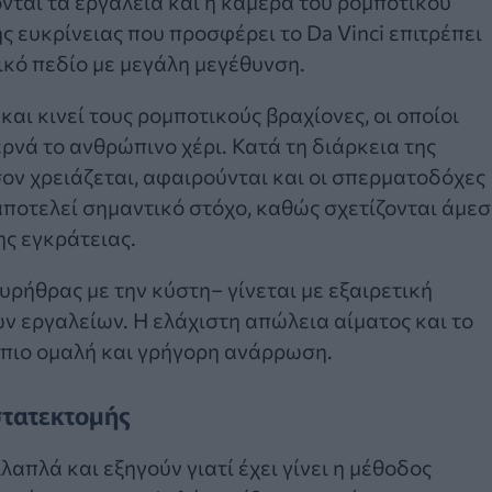
ονται τα εργαλεία και η κάμερα του ρομποτικού
 ευκρίνειας που προσφέρει το Da Vinci επιτρέπει
ικό πεδίο με μεγάλη μεγέθυνση.
αι κινεί τους ρομποτικούς βραχίονες, οι οποίοι
ερνά το ανθρώπινο χέρι. Κατά τη διάρκεια της
ον χρειάζεται, αφαιρούνται και οι σπερματοδόχες
αποτελεί σημαντικό στόχο, καθώς σχετίζονται άμε
ης εγκράτειας.
ήθρας με την κύστη– γίνεται με εξαιρετική
ν εργαλείων. Η ελάχιστη απώλεια αίματος και το
 πιο ομαλή και γρήγορη ανάρρωση.
στατεκτομής
λαπλά και εξηγούν γιατί έχει γίνει η μέθοδος