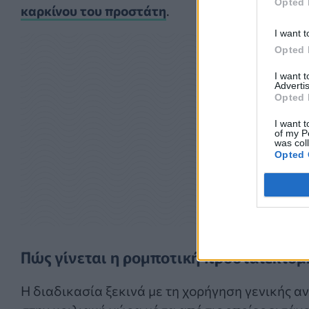
Opted 
καρκίνου του προστάτη
.
I want t
Opted 
I want 
Advertis
Opted 
I want t
of my P
was col
Opted 
Πώς γίνεται η ρομποτική προστατεκτομ
Η διαδικασία ξεκινά με τη χορήγηση γενικής α