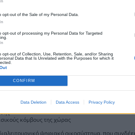
In
: καθυστερήσεις στη διάγνωση, ανάγκη
o opt-out of the Sale of my Personal Data.
In
 αποτελώντας ένα από τα μεγαλύτερα έργα ψηφιακ
to opt-out of processing my Personal Data for Targeted
Με την ολοκλήρωσή του, δημιουργείται ένα ενιαίο
ing.
ς, εξασφαλίζοντας ισότιμη πρόσβαση σε υπηρεσίες
In
o opt-out of Collection, Use, Retention, Sale, and/or Sharing
ersonal Data that Is Unrelated with the Purposes for which it
lected.
Out
CONFIRM
 ένα εκτεταμένο πλέγμα υποδομών:
ή και γιατρού–γιατρού)
Data Deletion
Data Access
Privacy Policy
ησης
ασικούς κόμβους της χώρας
 διαλειτουργικό ψηφιακό οικοσύστημα, που συνδέε