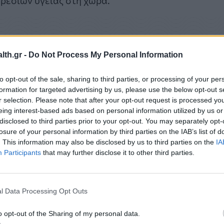
th.gr -
Do Not Process My Personal Information
to opt-out of the sale, sharing to third parties, or processing of your per
formation for targeted advertising by us, please use the below opt-out s
r selection. Please note that after your opt-out request is processed y
eing interest-based ads based on personal information utilized by us or
disclosed to third parties prior to your opt-out. You may separately opt-
losure of your personal information by third parties on the IAB’s list of
. This information may also be disclosed by us to third parties on the
IA
Participants
that may further disclose it to other third parties.
σβαση
l Data Processing Opt Outs
 μεγάλα αστικά κέντρα σήμαινε περιορισμένη
o opt-out of the Sharing of my personal data.
. Οι κάτοικοι νησιών και απομακρυσμένων