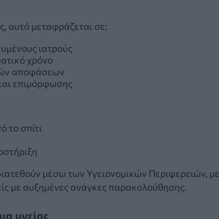
ς, αυτό μεταφράζεται σε:
ευμένους ιατρούς
ατικό χρόνο
ικών αποφάσεων
και επιμόρφωσης
ό το σπίτι
οστήριξη
διατεθούν μέσω των Υγειονομικών Περιφερειών, μ
είς με αυξημένες ανάγκες παρακολούθησης.
μα υγείας