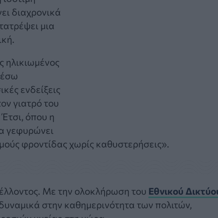
ει διαχρονικά
τατρέψει μια
ική.
ς ηλικιωμένος
μέσω
ικές ενδείξεις
τον γιατρό του
 Έτσι, όπου η
ία γεφυρώνει
μούς φροντίδας χωρίς καθυστερήσεις».
 μέλλοντος. Με την ολοκλήρωση του
Εθνικού Δικτύο
ι δυναμικά στην καθημερινότητα των πολιτών,
ρεσιών υγείας στη χώρα.