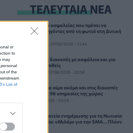
ΤΕΛΕΥΤΑΙΑ ΝΕΑ
ΕΕΣ: Τα μέτρα ασφαλείας που πρέπει να
λάβουν οι πληγέντες από τη φωτιά στη Δυτική
Αττική
ΕΠΙΚΑΙΡΌΤΗΤΑ
07/08/2026 - 21:44
sonal or
ection to
Καλοκαιρινές διακοπές με ασφάλεια και για
ou may
τους καρδιοπαθείς
 personal
out of the
HEALTH TALK
07/08/2026 - 20:58
 downstream
B’s List of
ΕΚΕΑ: Δίνουμε αίμα ακόμα και στις διακοπές
σε μία από τις 96 υπηρεσίες της χώρας
ΥΓΕΊΑ
07/08/2026 - 20:24
Εθνική εκστρατεία ενημέρωσης για τη Νωτιαία
Μυϊκή Ατροφία: «Μιλάμε για την SMA… Πλέον
Ξέρεις»