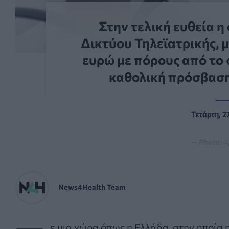
Στην τελική ευθεία 
Δικτύου Τηλεϊατρικής, 
ευρώ με πόρους από το 
καθολική πρόσβαση 
Τετάρτη, 2
— Photo:
Α
News4Health Team
ε μια χώρα όπως η Ελλάδα, στην οποία η