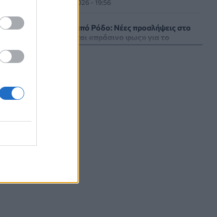
ΥΓΕΊΑ
07/08/2026 - 19:56
Γεωργιάδης από Ρόδο: Νέες προσλήψεις στο
νοσοκομείο και «πράσινο φως» για το
ής
ακτινοθεραπευτικό κέντρο
ΠΟΛΙΤΙΚΉ ΥΓΕΊΑΣ
07/08/2026 - 19:12
Σε κόκκινο συναγερμό για φωτιές Κρήτη,
Βόρειο Αιγαίο και Αττική το Σάββατο 8
Αυγούστου
ΕΠΙΚΑΙΡΌΤΗΤΑ
07/08/2026 - 18:37
Τι μπορεί να μας διδάξει η νέα ταινία του
Spider-Man για την απώλεια και το πένθος
ΨΥΧΙΚΉ ΥΓΕΊΑ
07/08/2026 - 18:11
Επιπλέον πόροι 12,5 εκατ. ευρώ στις
Περιφέρειες για την ενίσχυση της
βιοασφάλειας από το ΥΠΑΑΤ
ι
ΕΠΙΚΑΙΡΌΤΗΤΑ
07/08/2026 - 17:42