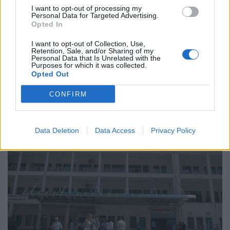
I want to opt-out of processing my
Personal Data for Targeted Advertising.
Opted In
I want to opt-out of Collection, Use,
Retention, Sale, and/or Sharing of my
ΠΟΛΙΤΙΚΉ ΥΓΕΊΑΣ
23/07/2026 - 16:16
Personal Data that Is Unrelated with the
Γεωργιάδης: «Μεγάλο στοίχημα η συνολική
Purposes for which it was collected.
απορρόφηση των πόρων του Ταμείου Ανάκαμψης»
Opted Out
CONFIRM
Data Deletion
Data Access
Privacy Policy