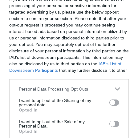
processing of your personal or sensitive information for
targeted advertising by us, please use the below opt-out
section to confirm your selection. Please note that after your
opt-out request is processed you may continue seeing
interest-based ads based on personal information utilized by
us or personal information disclosed to third parties prior to
your opt-out. You may separately opt-out of the further
ΠΟΛΙΤΙΚΉ ΥΓΕΊΑΣ
29/07/2026 - 15:34
disclosure of your personal information by third parties on the
Γεωργιάδης από Λήμνο: «Δεν αφήσαμε την ευκαιρία
IAB’s list of downstream participants. This information may
του Ταμείου Ανάκαμψης να πάει χαμένη»
also be disclosed by us to third parties on the
IAB’s List of
Downstream Participants
that may further disclose it to other
third parties.
Personal Data Processing Opt Outs
I want to opt-out of the Sharing of my
personal data.
Opted In
I want to opt-out of the Sale of my
Personal Data.
Opted In