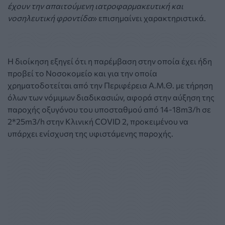
έχουν την απαιτούμενη ιατροφαρμακευτική και
νοσηλευτική φροντίδα
» επισημαίνει χαρακτηριστικά.
Η διοίκηση εξηγεί ότι η παρέμβαση στην οποία έχει ήδη
προβεί το Νοσοκομείο και για την οποία
χρηματοδοτείται από την Περιφέρεια Α.Μ.Θ. με τήρηση
όλων των νόμιμων διαδικασιών, αφορά στην αύξηση της
παροχής οξυγόνου του υποσταθμού από 14-18m3/h σε
2*25m3/h στην Κλινική COVID 2, προκειμένου να
υπάρχει ενίσχυση της υφιστάμενης παροχής.