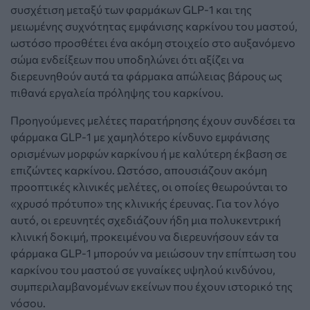
συσχέτιση μεταξύ των φαρμάκων GLP-1 και της
μειωμένης συχνότητας εμφάνισης καρκίνου του μαστού,
ωστόσο προσθέτει ένα ακόμη στοιχείο στο αυξανόμενο
σώμα ενδείξεων που υποδηλώνει ότι αξίζει να
διερευνηθούν αυτά τα φάρμακα απώλειας βάρους ως
πιθανά εργαλεία πρόληψης του καρκίνου.
Προηγούμενες μελέτες παρατήρησης έχουν συνδέσει τα
φάρμακα GLP-1 με χαμηλότερο κίνδυνο εμφάνισης
ορισμένων μορφών καρκίνου ή με καλύτερη έκβαση σε
επιζώντες καρκίνου. Ωστόσο, απουσιάζουν ακόμη
προοπτικές κλινικές μελέτες, οι οποίες θεωρούνται το
«χρυσό πρότυπο» της κλινικής έρευνας. Για τον λόγο
αυτό, οι ερευνητές σχεδιάζουν ήδη μια πολυκεντρική
κλινική δοκιμή, προκειμένου να διερευνήσουν εάν τα
φάρμακα GLP-1 μπορούν να μειώσουν την επίπτωση του
καρκίνου του μαστού σε γυναίκες υψηλού κινδύνου,
συμπεριλαμβανομένων εκείνων που έχουν ιστορικό της
νόσου.