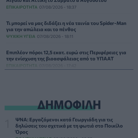
ΕΠΙΚΑΙΡΌΤΗΤΑ
07/08/2026 - 18:37
Τι μπορεί να μας διδάξει η νέα ταινία του Spider-Man
για την απώλεια και το πένθος
ΨΥΧΙΚΉ ΥΓΕΊΑ
07/08/2026 - 18:11
Επιπλέον πόροι 12,5 εκατ. ευρώ στις Περιφέρειες για
την ενίσχυση της βιοασφάλειας από το ΥΠΑΑΤ
ΕΠΙΚΑΙΡΌΤΗΤΑ
07/08/2026 - 17:42
Συναγερμός στις ΗΠΑ για φονικό μύκητα που αντέχει
και στα φάρμακα
ΥΓΕΊΑ
07/08/2026 - 17:17
ΔΗΜΟΦΙΛΗ
Πέθανε στα 26 της η influencer Σίντνεϊ Τάουλ που
μοιράστηκε επί τρία χρόνια τη μάχη της με σπάνιο
ΨΝΑ: Εργαζόμενοι κατά Γεωργιάδη για τις
καρκίνο
δηλώσεις του σχετικά με τη φωτιά στο Ποικίλο
ΕΠΙΚΑΙΡΌΤΗΤΑ
07/08/2026 - 16:41
Όρος