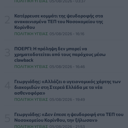
ΠΟΛΙΤΙΚΉ ΥΓΕΊΑΣ
05/08/2026 - 03:37
Απώλεια βάρους: Οι τρεις παράγοντες που κρίνουν το
αποτέλεσμα σύμφωνα με ειδικό στην παχυσαρκία
Κατέρρευσε κομμάτι της ψευδοροφής στα
ΔΙΑΤΡΟΦΉ
07/08/2026 - 16:16
ανακαινισμένα ΤΕΠ του Νοσοκομείου της
Κορίνθου
ΠΟΛΙΤΙΚΉ ΥΓΕΊΑΣ
05/08/2026 - 16:16
Ο ΙΣΑ συνιστά τη λήψη σχολαστικών μέτρων ατομικής
προστασίας από τον ιό του Δυτικού Νείλου
ΥΓΕΊΑ
07/08/2026 - 15:42
ΠΟΕΡΓΙ: Η πρόληψη δεν μπορεί να
χρηματοδοτείται από τους παρόχους μέσω
clawback
Ο Δήμος Μετεώρων επενδύει στην πρωτοβάθμια
ΠΟΛΙΤΙΚΉ ΥΓΕΊΑΣ
05/08/2026 - 16:46
φροντίδα υγείας και την πρόληψη
ΠΟΛΙΤΙΚΉ ΥΓΕΊΑΣ
07/08/2026 - 15:24
Γεωργιάδης: «Αλλάζει ο υγειονομικός χάρτης των
διακομιδών στη Στερεά Ελλάδα με τα νέα
Και οι μαϊμούδες έχουν κατοικίδια! Οι επιστήμονες
ασθενοφόρα»
ρίχνουν φως στις "φιλίες" μεταξύ διαφορετικών ειδών
ΠΟΛΙΤΙΚΉ ΥΓΕΊΑΣ
05/08/2026 - 19:49
PET
07/08/2026 - 15:02
Γεωργιάδης: «Δεν έπεσε η ψευδοροφή στα ΤΕΠ του
Η ΕΙΝΑΠ καταγγέλλει την αιφνιδιαστική ένταξη του
Νοσοκομείου Κορίνθου, την ξήλωσαν»
Σισμανογλείου στις πρωινές εφημερίες της Αττικής
ΠΟΛΙΤΙΚΉ ΥΓΕΊΑΣ
05/08/2026 - 21:53