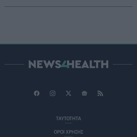
ΠΟΛΙΤΙΚΉ ΥΓΕΊΑΣ
07/08/2026 - 14:39
Ηλεκτρικά πατίνια: 3,5 φορές μεγαλύτερος ο κίνδυνος
σοβαρής εγκεφαλικής κάκωσης
ΥΓΕΊΑ
07/08/2026 - 14:00
ΗΠΑ: Μεγάλη τράπεζα επενδύει 250 εκατ. δολάρια
τον χρόνο για φάρμακα GLP-1 στους εργαζομένους
ΥΠΗΡΕΣΊΕΣ ΥΓΕΊΑΣ
07/08/2026 - 13:00
Βασιλακόπουλος για ιό Δυτικού Νείλου: Στο
«κόκκινο» η Αττική – Τι πρέπει να προσέχουν οι
παραθεριστές
ΥΓΕΊΑ
07/08/2026 - 11:57
Γλοιοβλάστωμα: Νέο «παράθυρο» για πιο
αποτελεσματική χημειοθεραπεία μετά το χειρουργείο
ΤΑΥΤΟΤΗΤΑ
ΥΓΕΊΑ
07/08/2026 - 11:00
ΟΡΟΙ ΧΡΗΣΗΣ