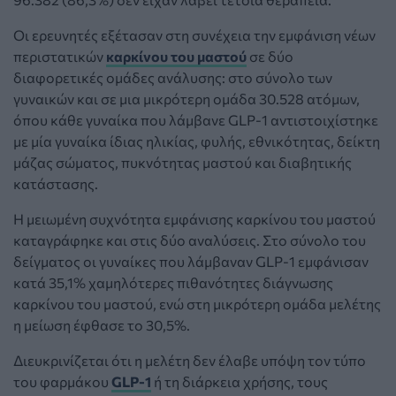
Οι ερευνητές εξέτασαν στη συνέχεια την εμφάνιση νέων
περιστατικών
καρκίνου του μαστού
σε δύο
διαφορετικές ομάδες ανάλυσης: στο σύνολο των
γυναικών και σε μια μικρότερη ομάδα 30.528 ατόμων,
όπου κάθε γυναίκα που λάμβανε GLP-1 αντιστοιχίστηκε
με μία γυναίκα ίδιας ηλικίας, φυλής, εθνικότητας, δείκτη
μάζας σώματος, πυκνότητας μαστού και διαβητικής
κατάστασης.
Η μειωμένη συχνότητα εμφάνισης καρκίνου του μαστού
καταγράφηκε και στις δύο αναλύσεις. Στο σύνολο του
δείγματος οι γυναίκες που λάμβαναν GLP-1 εμφάνισαν
κατά 35,1% χαμηλότερες πιθανότητες διάγνωσης
καρκίνου του μαστού, ενώ στη μικρότερη ομάδα μελέτης
η μείωση έφθασε το 30,5%.
Διευκρινίζεται ότι η μελέτη δεν έλαβε υπόψη τον τύπο
του φαρμάκου
GLP-1
ή τη διάρκεια χρήσης, τους