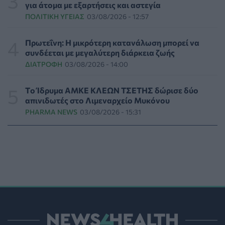
Δυτικής Αττικής από τον ΕΕΣ
για άτομα με εξαρτήσεις και αστεγία
ΕΠΙΚΑΙΡΌΤΗΤΑ
05/08/2026 - 18:34
ΠΟΛΙΤΙΚΉ ΥΓΕΊΑΣ
03/08/2026 - 12:57
Νέα μελέτη: Η μοναξιά και οι επιπτώσεις της στην
Πρωτεΐνη: Η μικρότερη κατανάλωση μπορεί να
γενική υγεία σε σύγκριση με την κοινωνική
συνδέεται με μεγαλύτερη διάρκεια ζωής
απομόνωση
ΔΙΑΤΡΟΦΉ
03/08/2026 - 14:00
ΨΥΧΙΚΉ ΥΓΕΊΑ
05/08/2026 - 18:21
Tο Ίδρυμα ΑΜΚΕ ΚΛΕΩΝ ΤΣΕΤΗΣ δώρισε δύο
Χαλκιδική: Εντός ορίων τα αποτελέσματα από τις
απινιδωτές στο Λιμεναρχείο Μυκόνου
πρώτες μικροβιολογικές αναλύσεις στο πόσιμο νερό
PHARMA NEWS
03/08/2026 - 15:31
ΕΠΙΚΑΙΡΌΤΗΤΑ
05/08/2026 - 17:39
Χαμηλά τα ποσοστά αποκλειστικού θηλασμού μέχρι
τον 6ο μήνα στην Ελλάδα
ΥΓΕΊΑ
05/08/2026 - 17:14
ΠΟΕΡΓΙ: Η πρόληψη δεν μπορεί να χρηματοδοτείται
από τους παρόχους μέσω clawback
ΠΟΛΙΤΙΚΉ ΥΓΕΊΑΣ
05/08/2026 - 16:46