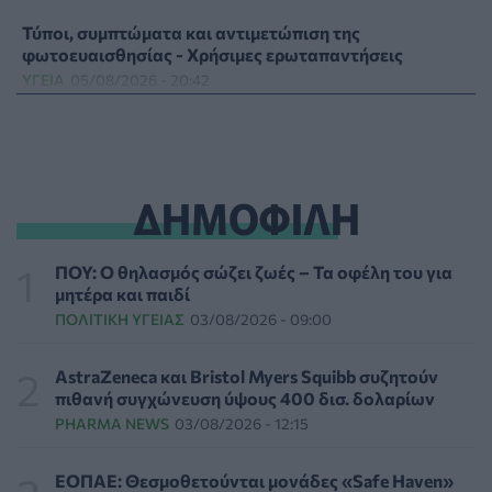
Τύποι, συμπτώματα και αντιμετώπιση της
φωτοευαισθησίας - Χρήσιμες ερωταπαντήσεις
ΥΓΕΊΑ
05/08/2026 - 20:42
WWF Ελλάς: Περισσότερα από 180.000 στρέμματα
δάσους κάηκαν σε λίγες μόνο μέρες
ΕΠΙΚΑΙΡΌΤΗΤΑ
05/08/2026 - 20:16
ΔΗΜΟΦΙΛΗ
Γεωργιάδης: «Αλλάζει ο υγειονομικός χάρτης των
διακομιδών στη Στερεά Ελλάδα με τα νέα
ΠΟΥ: Ο θηλασμός σώζει ζωές – Τα οφέλη του για
ασθενοφόρα»
μητέρα και παιδί
ΠΟΛΙΤΙΚΉ ΥΓΕΊΑΣ
05/08/2026 - 19:49
ΠΟΛΙΤΙΚΉ ΥΓΕΊΑΣ
03/08/2026 - 09:00
Οι πέντε λόγοι για τους οποίους η διατροφή πρέπει να
AstraZeneca και Bristol Myers Squibb συζητούν
καθοδηγείται από κλινικό διαιτολόγο
πιθανή συγχώνευση ύψους 400 δισ. δολαρίων
HEALTH TALK
05/08/2026 - 18:59
PHARMA NEWS
03/08/2026 - 12:15
Ψυχοκοινωνική υποστήριξη στους πυρόπληκτους της
ΕΟΠΑΕ: Θεσμοθετούνται μονάδες «Safe Haven»