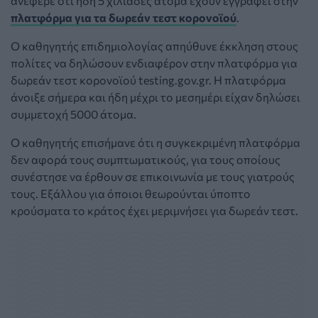
ανέφερε ότι ήδη 5 χιλιάδες άτομα έχουν εγγραφεί στην
πλατφόρμα για τα δωρεάν τεστ κορονοϊού
.
Ο καθηγητής επιδημιολογίας απηύθυνε έκκληση στους
πολίτες να δηλώσουν ενδιαφέρον στην πλατφόρμα για
δωρεάν τεστ κορονοϊού testing.gov.gr. H πλατφόρμα
άνοιξε σήμερα και ήδη μέχρι το μεσημέρι είχαν δηλώσει
συμμετοχή 5000 άτομα.
Ο καθηγητής επισήμανε ότι η συγκεκριμένη πλατφόρμα
δεν αφορά τους συμπτωματικούς, για τους οποίους
συνέστησε να έρθουν σε επικοινωνία με τους γιατρούς
τους. Εξάλλου για όποιοι θεωρούνται ύποπτο
κρούσματα το κράτος έχει μεριμνήσει για δωρεάν τεστ.