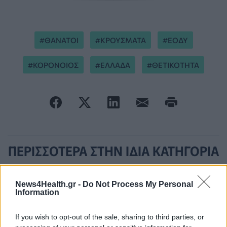
ΘΑΝΑΤΟΙ
ΚΡΟΥΣΜΑΤΑ
ΕΟΔΥ
ΚΟΡΟΝΟΙΟΣ
ΕΛΛΑΔΑ
ΘΕΤΙΚΟΤΗΤΑ
ΠΕΡΙΣΣΟΤΕΡΑ ΣΤΗΝ ΙΔΙΑ ΚΑΤΗΓΟΡΙΑ
Μεταμόσχευση πνευμόνων χωρίς
News4Health.gr -
Do Not Process My Personal
μόσχευμα δεν υπάρχει - Γίνε
Information
δωρητής (vid)
23 Δεκεμβρίου 2020
If you wish to opt-out of the sale, sharing to third parties, or