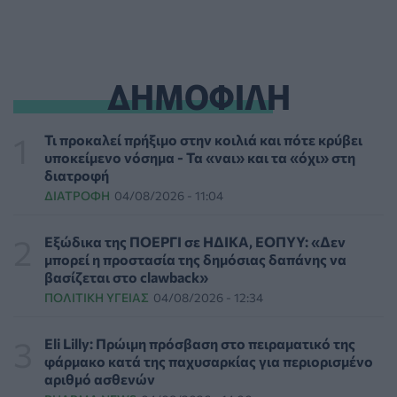
ΗΠΑ: Επιτροπή της Γερουσίας προτείνει άσκηση
διώξεων σε βάρος του Άντονι Φάουτσι
ΕΠΙΚΑΙΡΌΤΗΤΑ
06/08/2026 - 18:38
ΔΗΜΟΦΙΛΗ
Διαβητική αμφιβληστροειδοπάθεια: «Σιωπηλός»
κίνδυνος για την όραση των ασθενών
Τι προκαλεί πρήξιμο στην κοιλιά και πότε κρύβει
HEALTH TALK
06/08/2026 - 17:34
υποκείμενο νόσημα - Τα «ναι» και τα «όχι» στη
διατροφή
ΔΙΑΤΡΟΦΉ
04/08/2026 - 11:04
Γιατί οι γιατροί διστάζουν να γράψουν ορμονική
θεραπεία για την εμμηνόπαυση
ΥΓΕΊΑ
06/08/2026 - 17:01
Εξώδικα της ΠΟΕΡΓΙ σε ΗΔΙΚΑ, ΕΟΠΥΥ: «Δεν
μπορεί η προστασία της δημόσιας δαπάνης να
βασίζεται στο clawback»
Γιαννάκος: Πρωτοφανής πίεση στο Νοσοκομείο
ΠΟΛΙΤΙΚΉ ΥΓΕΊΑΣ
04/08/2026 - 12:34
Ζακύνθου - Καταγγέλθηκαν οκτώ βιασμοί γυναικών
ΠΟΛΙΤΙΚΉ ΥΓΕΊΑΣ
06/08/2026 - 16:34
Eli Lilly: Πρώιμη πρόσβαση στο πειραματικό της
φάρμακο κατά της παχυσαρκίας για περιορισμένο
Έκτακτα μέτρα και στην Καστοριά κατά της διασποράς
αριθμό ασθενών
της ευλογιάς των προβάτων