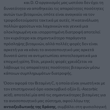
και D. Ο οργανισμός μας ωστόσο δεν έχει τη
δυνατότητα να αποθηκεύει τις απαραίτητες ποσότητες
αυτών των βιταμινών, οπότε είναι αναγκαίο να τον
τροφοδοτούμαστε τακτικά με αυτές. Η κατανάλωση
πολλών φρούτων και λαχανικών και γενικά μια
ολοκληρωμένη και ισορροπημένη διατροφή αποτελεί
τον κυριότερο και σημαντικότερο παράγοντα
πρόσληψης βιταμινών, αλλά πολλές φορές δεν είναι
αρκετή για να κάνει το ανοσοποιητικό μας αρκετά
δυνατό ώστε να αντιμετωπίσει αποτελεσματικά μια
εποχική γρίπη. Έτσι, μερικές φορές χρειάζεται να
λάβουμε τις απαραίτητες ποσότητες βιταμινών μέσω
κάποιων συμπληρωμάτων διατροφής.
Όσον αφορά την Βιταμίνη C, η οποία είναι γνωστή και με
τον επιστημονικό όρο «ασκορβικό οξύ» (L-Ascorbic
acid), αποτελεί μία από τις σημαντικότερες βιταμίνες για
το ανοσοποιητικό μας σύστημα, αφού λόγω της
αντιοξειδωτικής της δράσης
, συμβάλει στη φυσιολογική