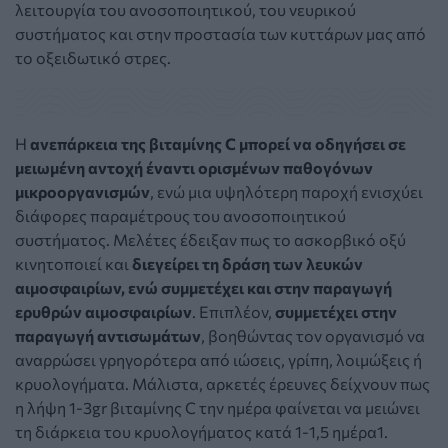
λειτουργία του ανοσοποιητικού, του νευρικού
συστήματος και στην προστασία των κυττάρων μας από
το οξειδωτικό στρες.
Η
ανεπάρκεια της βιταμίνης C μπορεί να οδηγήσει σε
μειωμένη αντοχή έναντι ορισμένων παθογόνων
μικροοργανισμών
, ενώ μια υψηλότερη παροχή ενισχύει
διάφορες παραμέτρους του ανοσοποιητικού
συστήματος. Μελέτες έδειξαν πως το ασκορβικό οξύ
κινητοποιεί και
διεγείρει τη δράση των λευκών
αιμοσφαιρίων, ενώ συμμετέχει και στην παραγωγή
ερυθρών αιμοσφαιρίων
. Επιπλέον,
συμμετέχει στην
παραγωγή αντισωμάτων
, βοηθώντας τον οργανισμό να
αναρρώσει γρηγορότερα από ιώσεις, γρίπη, λοιμώξεις ή
κρυολογήματα. Μάλιστα, αρκετές έρευνες δείχνουν πως
η λήψη 1-3gr βιταμίνης C την ημέρα φαίνεται να μειώνει
τη διάρκεια του κρυολογήματος κατά 1-1,5 ημέρα1.