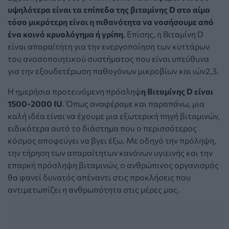
υψηλότερα είναι τα επίπεδα της βιταμίνης D στο αίμα
τόσο μικρότερη είναι η πιθανότητα να νοσήσουμε από
ένα κοινό κρυολόγημα ή γρίπη
. Επίσης, η Βιταμίνη D
είναι απαραίτητη για την ενεργοποίηση των κυττάρων
του ανοσοποιητικού συστήματος που είναι υπεύθυνα
για την εξουδετέρωση παθογόνων μικροβίων και ιών2,3.
Η ημερήσια προτεινόμενη πρόσληψ
η Βιταμίνης D είναι
1500-2000 IU
. Όπως αναφέραμε και παραπάνω, μια
καλή ιδέα είναι να έχουμε μια εξωτερική πηγή βιταμινών,
ειδικότερα αυτό το διάστημα που ο περισσότερος
κόσμος αποφεύγει να βγει έξω. Με οδηγό την πρόληψη,
την τήρηση των απαραίτητων κανόνων υγιεινής και την
επαρκή πρόσληψη βιταμινών, ο ανθρώπινος οργανισμός
θα φανεί δυνατός απέναντι στις προκλήσεις που
αντιμετωπίζει η ανθρωπότητα στις μέρες μας.