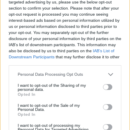
targeted advertising by us, please use the below opt-out
section to confirm your selection. Please note that after your
opt-out request is processed you may continue seeing
interest-based ads based on personal information utilized by
BITAMINH
ΓΡΙΠΗ
us or personal information disclosed to third parties prior to
your opt-out. You may separately opt-out of the further
disclosure of your personal information by third parties on the
IAB’s list of downstream participants. This information may
also be disclosed by us to third parties on the
IAB’s List of
Downstream Participants
that may further disclose it to other
third parties.
ΠΕΡΙΣΣΟΤΕΡΑ ΣΤΗΝ ΙΔΙΑ ΚΑΤΗΓΟΡΙΑ
Personal Data Processing Opt Outs
I want to opt-out of the Sharing of my
Μετά το πρώτο lockdown οι νέοι το
personal data.
έριξαν στο σεξ
Opted In
17 Νοεμβρίου 2020
I want to opt-out of the Sale of my
Personal Data.
Opted In
Οι πλαστικές επεμβάσεις
I want to opt-out of processing my
στηρίζονται πια στην τρισδιάστατη
Personal Data for Targeted Advertising.