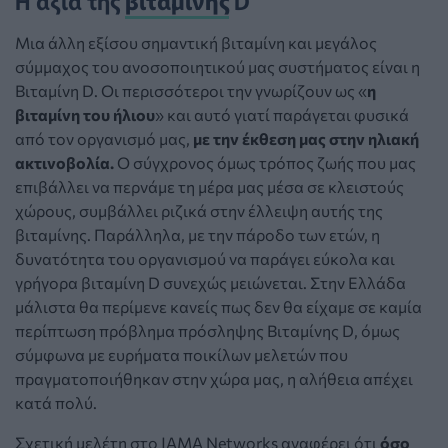
Μια άλλη εξίσου σημαντική βιταμίνη και μεγάλος
σύμμαχος του ανοσοποιητικού μας συστήματος είναι η
Βιταμίνη D. Οι περισσότεροι την γνωρίζουν ως «
η
βιταμίνη του ήλιου
» και αυτό γιατί παράγεται φυσικά
από τον οργανισμό μας,
με την έκθεση μας στην ηλιακή
ακτινοβολία.
Ο σύγχρονος όμως τρόπος ζωής που μας
επιβάλλει να περνάμε τη μέρα μας μέσα σε κλειστούς
χώρους, συμβάλλει ριζικά στην έλλειψη αυτής της
βιταμίνης. Παράλληλα, με την πάροδο των ετών, η
δυνατότητα του οργανισμού να παράγει εύκολα και
γρήγορα βιταμίνη D συνεχώς μειώνεται. Στην Ελλάδα
μάλιστα θα περίμενε κανείς πως δεν θα είχαμε σε καμία
περίπτωση πρόβλημα πρόσληψης Βιταμίνης D, όμως
σύμφωνα με ευρήματα ποικίλων μελετών που
πραγματοποιήθηκαν στην χώρα μας, η αλήθεια απέχει
κατά πολύ.
Σχετική μελέτη στο JAMA Networks αναφέρει ότι
όσο