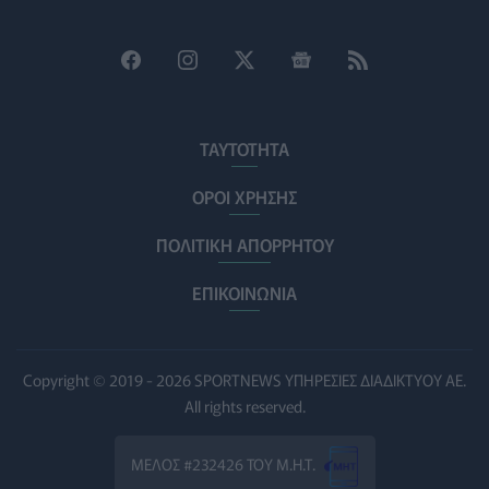
Θεσσαλονίκη: Νέοι ψεκασμοί κατά των κουνουπιών
σε 120.000 στρέμματα ορυζώνων στις 10, 11 και 12
Αυγούστου
ΠΟΛΙΤΙΚΉ ΥΓΕΊΑΣ
06/08/2026 - 14:41
ΕΔΟΕΑΠ: Συστάσεις για τις επερχόμενες ζέστες -
ΤΑΥΤΟΤΗΤΑ
Πότε πρέπει να απευθυνθούμε στον γιατρό μας
ΥΓΕΊΑ
06/08/2026 - 14:17
ΟΡΟΙ ΧΡΗΣΗΣ
ΠΟΛΙΤΙΚΗ ΑΠΟΡΡΗΤΟΥ
Skin dysmorphia: Όταν η εμμονή με το «τέλειο» δέρμα
αποτελεί πρόβλημα ψυχικής υγείας
ΕΠΙΚΟΙΝΩΝΙΑ
ΨΥΧΙΚΉ ΥΓΕΊΑ
06/08/2026 - 14:00
Ευρεία σύσκεψη στον ΕΟΦ για την ομαλή λειτουργία
της εφοδιαστικής αλυσίδας φαρμάκων
Copyright © 2019 - 2026 SPORTNEWS ΥΠΗΡΕΣΙΕΣ ΔΙΑΔΙΚΤΥΟΥ ΑΕ.
PHARMA POLICY
06/08/2026 - 13:54
All rights reserved.
Γιατί ξαναπαίρνουμε το χαμένο βάρος; Ο ρόλος του
ΜΕΛΟΣ #232426 ΤΟΥ Μ.Η.Τ.
βιολογικού προγραμματισμού μας