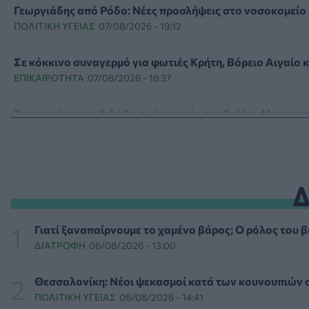
Γεωργιάδης από Ρόδο: Νέες προσλήψεις στο νοσοκομείο 
ΠΟΛΙΤΙΚΉ ΥΓΕΊΑΣ
07/08/2026 - 19:12
Σε κόκκινο συναγερμό για φωτιές Κρήτη, Βόρειο Αιγαίο 
ΕΠΙΚΑΙΡΌΤΗΤΑ
07/08/2026 - 18:37
Τι μπορεί να μας διδάξει η νέα ταινία του Spider-Man για
ΨΥΧΙΚΉ ΥΓΕΊΑ
07/08/2026 - 18:11
Επιπλέον πόροι 12,5 εκατ. ευρώ στις Περιφέρειες για τη
ΕΠΙΚΑΙΡΌΤΗΤΑ
07/08/2026 - 17:42
Συναγερμός στις ΗΠΑ για φονικό μύκητα που αντέχει κα
Γιατί ξαναπαίρνουμε το χαμένο βάρος; Ο ρόλος του 
ΥΓΕΊΑ
07/08/2026 - 17:17
ΔΙΑΤΡΟΦΉ
06/08/2026 - 13:00
Πέθανε στα 26 της η influencer Σίντνεϊ Τάουλ που μοιράστ
Θεσσαλονίκη: Νέοι ψεκασμοί κατά των κουνουπιών σ
ΕΠΙΚΑΙΡΌΤΗΤΑ
07/08/2026 - 16:41
ΠΟΛΙΤΙΚΉ ΥΓΕΊΑΣ
06/08/2026 - 14:41