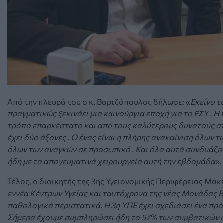
Από την πλευρά του ο κ. Βαρτζόπουλος δήλωσε: «
Εκείνο τ
πραγματικώς ξεκινάει μια καινούργια εποχή για το ΕΣΥ . 
τρόπο επαρκέστατο και από τους καλύτερους δυνατούς στ
έχει δύο άξονες . Ο ένας είναι η πλήρης ανακαίνιση όλων 
όλων των αναγκών σε προσωπικό . Και όλα αυτά συνδυάζον
ήδη με τα απογευματινά χειρουργεία αυτή την εβδομάδα
».
Τέλος, ο διοικητής της 3ης Υγειονομικής Περιφέρειας Μακ
εννέα Κέντρων Υγείας και ταυτόχρονα της νέας Μονάδας 
παθολογικά περιστατικά. Η 3η ΥΠΕ έχει σχεδιάσει ένα π
Σήμερα έχουμε συμπληρώσει ήδη το 57% των συμβατικών 