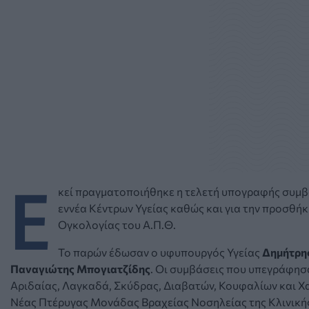
Ε
κεί πραγματοποιήθηκε η τελετή υπογραφής συμβά
εννέα Κέντρων Υγείας καθώς και για την προσθή
Ογκολογίας του Α.Π.Θ.
Το παρών έδωσαν ο υφυπουργός Υγείας
Δημήτρη
Παναγιώτης Μπογιατζίδης
. Οι συμβάσεις που υπεγράφησ
Αριδαίας, Λαγκαδά, Σκύδρας, Διαβατών, Κουφαλίων και Χ
Νέας Πτέρυγας Μονάδας Βραχείας Νοσηλείας της Κλινικής