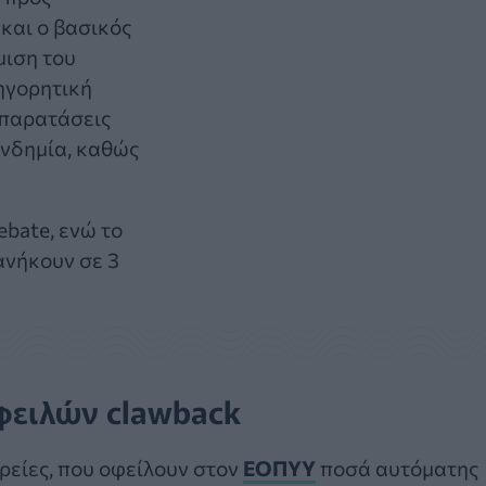
και ο βασικός
μιση του
ηγορητική
 παρατάσεις
ανδημία, καθώς
ebate, ενώ το
ανήκουν σε 3
οφειλών clawback
ιρείες, που οφείλουν στον
ΕΟΠΥΥ
ποσά αυτόματης