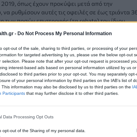
ς 2019, όπως έχουν προκύψει μετά από την
α ρυθμίσουν αυτές τις οφειλές σε έως τριάντα 3
η των ποσών επιστροφής (τα rebate) του ίδιου
 προηγούμενης ρύθμισης για τα έτη 2012-2018.
th.gr -
Do Not Process My Personal Information
 2020, 2021 και 2022.
to opt-out of the sale, sharing to third parties, or processing of your per
formation for targeted advertising by us, please use the below opt-out s
r selection. Please note that after your opt-out request is processed y
eing interest-based ads based on personal information utilized by us or
disclosed to third parties prior to your opt-out. You may separately opt-
losure of your personal information by third parties on the IAB’s list of
. This information may also be disclosed by us to third parties on the
IA
Participants
that may further disclose it to other third parties.
l Data Processing Opt Outs
o opt-out of the Sharing of my personal data.