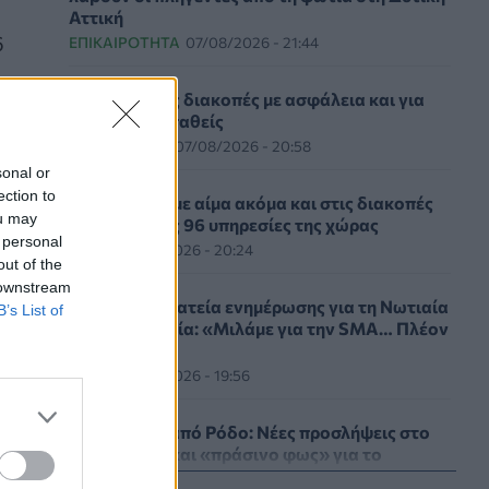
Αττική
6
ΕΠΙΚΑΙΡΌΤΗΤΑ
07/08/2026 - 21:44
Καλοκαιρινές διακοπές με ασφάλεια και για
τους καρδιοπαθείς
HEALTH TALK
07/08/2026 - 20:58
sonal or
ection to
ΕΚΕΑ: Δίνουμε αίμα ακόμα και στις διακοπές
ou may
σε μία από τις 96 υπηρεσίες της χώρας
 personal
ΥΓΕΊΑ
07/08/2026 - 20:24
out of the
 downstream
Εθνική εκστρατεία ενημέρωσης για τη Νωτιαία
B’s List of
Μυϊκή Ατροφία: «Μιλάμε για την SMA… Πλέον
Ξέρεις»
ΥΓΕΊΑ
07/08/2026 - 19:56
Γεωργιάδης από Ρόδο: Νέες προσλήψεις στο
νοσοκομείο και «πράσινο φως» για το
ακτινοθεραπευτικό κέντρο