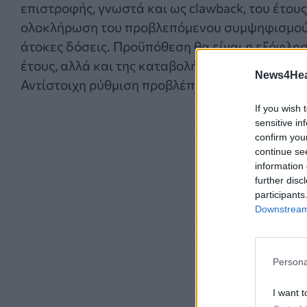
επιστροφής, γνωστά και ως clawback, του έτου
ολοκλήρωση του προβλεπόμενου συμψηφισμού, ν
άτοκες δόσεις. Προϋπόθεση θα είναι η εξόφλησ
έτους, αλλά και της καταβολής των δόσεων της
News4Heal
Αντίστοιχη ρύθμιση προβλέπεται και για τα έτη
If you wish 
sensitive in
confirm you
continue se
information 
further disc
participants
Downstream 
Persona
I want t