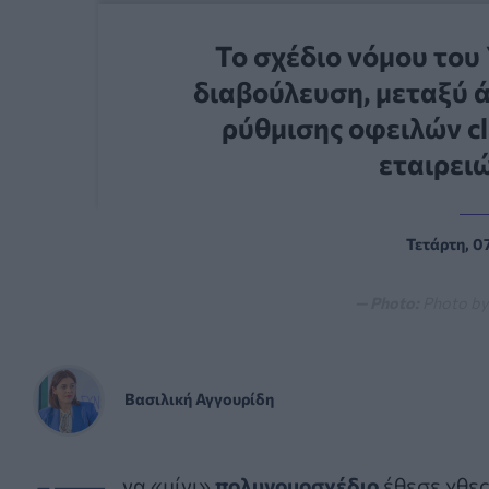
Το σχέδιο νόμου του 
διαβούλευση, μεταξύ ά
ρύθμισης οφειλών 
εταιρειώ
Τετάρτη, 0
— Photo:
Photo by
Βασιλική Αγγουρίδη
να «μίνι»
πολυνομοσχέδιο
έθεσε χθες