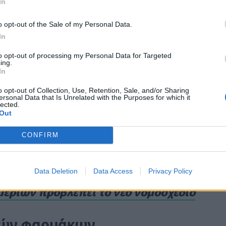
In
μο στην εν λόγω ρύθμιση, ωστόσο σημειώνεται πω
η δυνατότητα για μεγαλύτερο αριθμό δόσεων, πάνω
o opt-out of the Sale of my Personal Data.
In
ητων ποσών στα οποία έχει εκτιναχθεί το
clawbac
to opt-out of processing my Personal Data for Targeted
ειών, υπολογίζεται πως μέσα σε 10 χρόνια το ποσ
ing.
In
, αγγίζει τα 11 δισ. ευρώ. Οι συμψηφισμοί δεν
 ρευστότητα των εταιριών δοκιμάζεται. Θυμίζουμε
o opt-out of Collection, Use, Retention, Sale, and/or Sharing
ersonal Data that Is Unrelated with the Purposes for which it
φράσει ενστάσεις για την εξέλιξη του συμψηφισμού
lected.
Out
ά και έρευνα, στο πλαίσιο του οποίου επιλέχθηκα
λιγότερο σε R&D, παρότι ο αρχικός σχεδιασμός
CONFIRM
Data Deletion
Data Access
Privacy Policy
βάσεων εργασίας ορισμένου χρόνου των
εριών προβλέπει το νέο νομοσχέδιο
ιών φαρμάκων