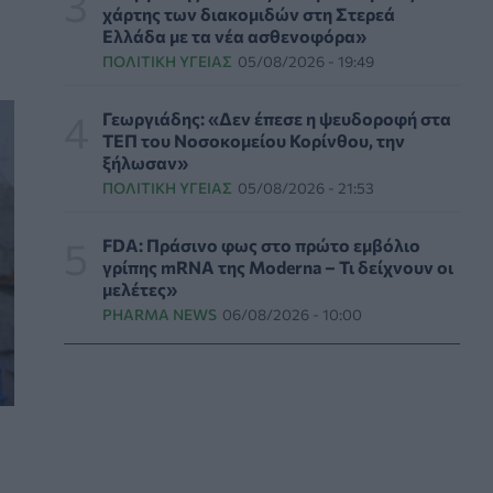
χάρτης των διακομιδών στη Στερεά
Βασιλακόπουλος για ιό Δυτικού Νείλου: Στο
Ελλάδα με τα νέα ασθενοφόρα»
«κόκκινο» η Αττική – Τι πρέπει να προσέχουν
οι παραθεριστές
ΠΟΛΙΤΙΚΉ ΥΓΕΊΑΣ
05/08/2026 - 19:49
ΥΓΕΊΑ
07/08/2026 - 11:57
Γεωργιάδης: «Δεν έπεσε η ψευδοροφή στα
ΤΕΠ του Νοσοκομείου Κορίνθου, την
Γλοιοβλάστωμα: Νέο «παράθυρο» για πιο
ξήλωσαν»
αποτελεσματική χημειοθεραπεία μετά το
χειρουργείο
ΠΟΛΙΤΙΚΉ ΥΓΕΊΑΣ
05/08/2026 - 21:53
ΥΓΕΊΑ
07/08/2026 - 11:00
FDA: Πράσινο φως στο πρώτο εμβόλιο
γρίπης mRNA της Moderna – Τι δείχνουν οι
ΛΔ Κονγκό: Πάνω από 4.000 τα
μελέτες»
επιβεβαιωμένα κρούσματα Έμπολα
PHARMA NEWS
06/08/2026 - 10:00
ΥΓΕΊΑ
07/08/2026 - 10:30
Τεχνητή νοημοσύνη σχεδίασε για πρώτη φορά
λειτουργικούς ιούς - Oι προοπτικές και οι
κίνδυνοι
ΥΓΕΊΑ
07/08/2026 - 10:00