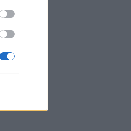
Πέθανε στα 26 της η influencer Σίντνεϊ Τάουλ
που μοιράστηκε επί τρία χρόνια τη μάχη της με
σπάνιο καρκίνο
ΕΠΙΚΑΙΡΌΤΗΤΑ
07/08/2026 - 16:41
Απώλεια βάρους: Οι τρεις παράγοντες που
κρίνουν το αποτέλεσμα σύμφωνα με ειδικό
στην παχυσαρκία
ΔΙΑΤΡΟΦΉ
07/08/2026 - 16:16
Ο ΙΣΑ συνιστά τη λήψη σχολαστικών μέτρων
ατομικής προστασίας από τον ιό του Δυτικού
Νείλου
ΥΓΕΊΑ
07/08/2026 - 15:42
Ο Δήμος Μετεώρων επενδύει στην
πρωτοβάθμια φροντίδα υγείας και την
πρόληψη
ΠΟΛΙΤΙΚΉ ΥΓΕΊΑΣ
07/08/2026 - 15:24