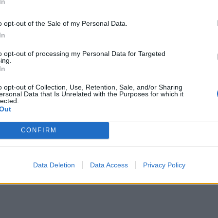
ενες προκηρύξεις κάλυψης θέσεων ειδικευμένων
In
ικό διάστημα.
o opt-out of the Sale of my Personal Data.
In
ς με την αναλυτική καταναομή των ειδικοτήτων
to opt-out of processing my Personal Data for Targeted
ing.
In
o opt-out of Collection, Use, Retention, Sale, and/or Sharing
ersonal Data that Is Unrelated with the Purposes for which it
lected.
Out
CONFIRM
Data Deletion
Data Access
Privacy Policy