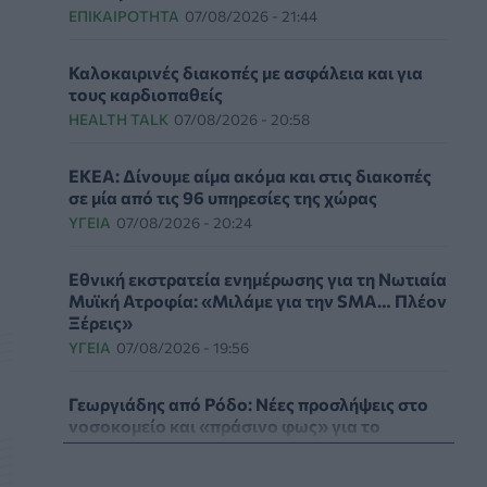
ΕΠΙΚΑΙΡΌΤΗΤΑ
07/08/2026 - 21:44
Καλοκαιρινές διακοπές με ασφάλεια και για
τους καρδιοπαθείς
HEALTH TALK
07/08/2026 - 20:58
ΕΚΕΑ: Δίνουμε αίμα ακόμα και στις διακοπές
σε μία από τις 96 υπηρεσίες της χώρας
ΥΓΕΊΑ
07/08/2026 - 20:24
Εθνική εκστρατεία ενημέρωσης για τη Νωτιαία
Μυϊκή Ατροφία: «Μιλάμε για την SMA… Πλέον
Ξέρεις»
ΥΓΕΊΑ
07/08/2026 - 19:56
Γεωργιάδης από Ρόδο: Νέες προσλήψεις στο
νοσοκομείο και «πράσινο φως» για το
ακτινοθεραπευτικό κέντρο
ΠΟΛΙΤΙΚΉ ΥΓΕΊΑΣ
07/08/2026 - 19:12