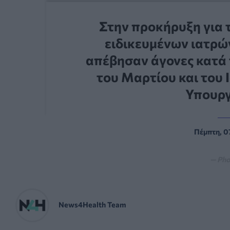
Στην προκήρυξη για
ειδικευμένων ιατρών
απέβησαν άγονες κατά 
του Μαρτίου και του 
Υπουργ
Πέμπτη, 0
— Pho
News4Health Team