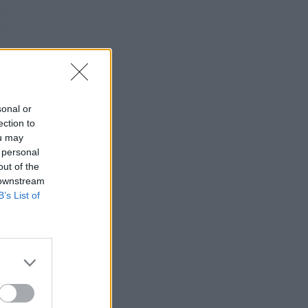
Σε κόκκινο συναγερμό για φωτιές Κρήτη,
Βόρειο Αιγαίο και Αττική το Σάββατο 8
Αυγούστου
ΕΠΙΚΑΙΡΌΤΗΤΑ
07/08/2026 - 18:37
Τι μπορεί να μας διδάξει η νέα ταινία του
sonal or
Spider-Man για την απώλεια και το πένθος
ection to
ΨΥΧΙΚΉ ΥΓΕΊΑ
07/08/2026 - 18:11
ou may
 personal
out of the
Επιπλέον πόροι 12,5 εκατ. ευρώ στις
 downstream
Περιφέρειες για την ενίσχυση της
B’s List of
βιοασφάλειας από το ΥΠΑΑΤ
ΕΠΙΚΑΙΡΌΤΗΤΑ
07/08/2026 - 17:42
Συναγερμός στις ΗΠΑ για φονικό μύκητα που
αντέχει και στα φάρμακα
ΥΓΕΊΑ
07/08/2026 - 17:17