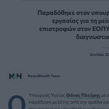
Παραδόθηκε στον υπουρ
εργασίας για τη μ
επιστροφών στον ΕΟΠΥ
διαγνωστι
Δευτέρα, 2
News4Health Team
Ο
Υπουργός Υγείας
Θάνος Πλεύρης
με 
παράδοση μελέτης από την ομάδα εργ
περιορισμό του clawback των διαγν