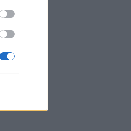
λειτουργικούς ιούς - Oι προοπτικές και οι
κίνδυνοι
ΥΓΕΊΑ
07/08/2026 - 10:00
Αποστολή e-mail από το Υπουργείο Υγείας για
ασφαλή κολύμβηση
ΥΓΕΊΑ
07/08/2026 - 09:00
Πέντε συμβουλές για καυτό αλλά και ασφαλές
σεξ το καλοκαίρι
ΥΓΕΊΑ
06/08/2026 - 22:01
ΕΟΔΥ: Σε ύφεση κορονοϊός, γρίπη και RSV με
μόλις επτά νέες εισαγωγές για κάθε ιό
ΥΓΕΊΑ
06/08/2026 - 21:22
Πανευρωπαϊκή έρευνα: Το 64% των Ελλήνων
εργαζόμενων θα άλλαζε δουλειά για χάρη του
κατοικιδίου του