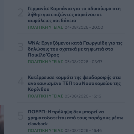
Γερμανία: Καμπάνια για το «δικαίωμα στη
λήθη» για επιζώντες καρκίνου σε
Γιατί οι γιατροί διστάζουν να γράψουν
ασφάλειες και δάνεια
ορμονική θεραπεία για την εμμηνόπαυση
ΠΟΛΙΤΙΚΉ ΥΓΕΊΑΣ
04/08/2026 - 20:00
ΥΓΕΊΑ
06/08/2026 - 17:01
ΨΝΑ: Εργαζόμενοι κατά Γεωργιάδη για τις
Γιαννάκος: Πρωτοφανής πίεση στο
δηλώσεις του σχετικά με τη φωτιά στο
Νοσοκομείο Ζακύνθου - Καταγγέλθηκαν οκτώ
Ποικίλο Όρος
βιασμοί γυναικών
ΠΟΛΙΤΙΚΉ ΥΓΕΊΑΣ
05/08/2026 - 03:37
ΠΟΛΙΤΙΚΉ ΥΓΕΊΑΣ
06/08/2026 - 16:34
Κατέρρευσε κομμάτι της ψευδοροφής στα
Έκτακτα μέτρα και στην Καστοριά κατά της
ανακαινισμένα ΤΕΠ του Νοσοκομείου της
διασποράς της ευλογιάς των προβάτων
Κορίνθου
ΕΠΙΚΑΙΡΌΤΗΤΑ
06/08/2026 - 16:16
ΠΟΛΙΤΙΚΉ ΥΓΕΊΑΣ
05/08/2026 - 16:16
Τα τρία SOS στη μέση ηλικία που
ΠΟΕΡΓΙ: Η πρόληψη δεν μπορεί να
εξασφαλίζουν 13 επιπλέον χρόνια χωρίς άνοια
χρηματοδοτείται από τους παρόχους μέσω
ΥΓΕΊΑ
06/08/2026 - 16:00
clawback
ΠΟΛΙΤΙΚΉ ΥΓΕΊΑΣ
05/08/2026 - 16:46