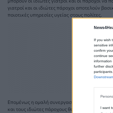
μπορούν οι ιδιώτες γιατροί και οι πάροχοι να 
γιατροί και οι ιδιώτες πάροχοι αποτελούν βασι
ποιοτικές υπηρεσίες υγείας στους πολίτες.
News4Heal
If you wish 
sensitive in
confirm you
continue se
information 
further disc
participants
Downstream 
Persona
Επομένως η ομαλή συνεργασία του Υπουργείου 
I want t
και τους ιδιώτες πάροχους θα διευρυνθεί κατά