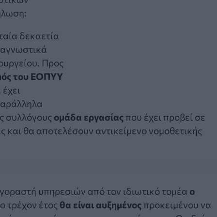
ήλωση:
ταία δεκαετία
διαγνωστικά
ουργείου. Προς
μός του ΕΟΠΥΥ
 έχει
παράλληλα
ύς συλλόγους
ομάδα εργασίας
που έχει προβεί σε
ες και θα αποτελέσουν αντικείμενο νομοθετικής
αγοραστή υπηρεσιών από τον ιδιωτικό τομέα
ο
το τρέχον έτος
θα είναι αυξημένος
προκειμένου να