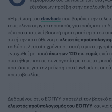
εξετάσεων προέβη στην ακόλουθη δ
«Η μείωση του
clawback
που βαρύνει την τελευ
τους κλινικοεργαστηριακούς γιατρούς και τα 
κέντρα αποτελεί βασική προτεραιότητα του υπ
αυτή την κατεύθυνση ο
κλειστός προϋπολογισ
τα δύο τελευταία χρόνια σε αυτή την κατηγορία
ενισχυθεί με ποσό
άνω των 120 εκ. ευρώ
, ενώ 
συστήθηκε και σε συνεργασία με τους ιατρικο
προτάσεις για την μείωση του clawback οι οποί
πρωτοβουλίας.
Δεδομένου ότι ο ΕΟΠΥΥ αποτελεί τον βασικό 
κλειστός προϋπολογισμός του ΕΟΠΥΥ
και για 