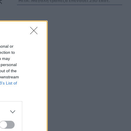
ς
ΗΠΑ: Μεγάλη τράπεζα επενδύει 250 εκατ.
δολάρια τον χρόνο για φάρμακα GLP-1 στους
εργαζομένους
ΥΠΗΡΕΣΊΕΣ ΥΓΕΊΑΣ
07/08/2026 - 13:00
Βασιλακόπουλος για ιό Δυτικού Νείλου: Στο
«κόκκινο» η Αττική – Τι πρέπει να προσέχουν
οι παραθεριστές
sonal or
ΥΓΕΊΑ
07/08/2026 - 11:57
ection to
ou may
 personal
Γλοιοβλάστωμα: Νέο «παράθυρο» για πιο
out of the
αποτελεσματική χημειοθεραπεία μετά το
 downstream
χειρουργείο
B’s List of
ΥΓΕΊΑ
07/08/2026 - 11:00
ΛΔ Κονγκό: Πάνω από 4.000 τα
επιβεβαιωμένα κρούσματα Έμπολα
ΥΓΕΊΑ
07/08/2026 - 10:30
υς
Τεχνητή νοημοσύνη σχεδίασε για πρώτη φορά