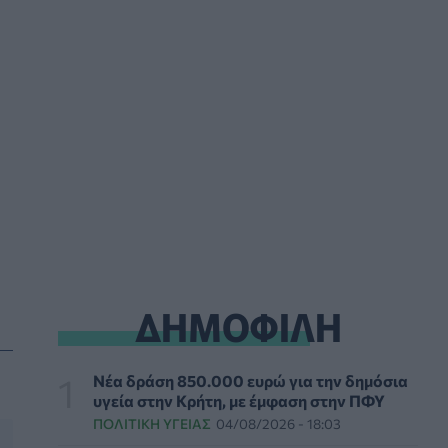
PET
06/08/2026 - 20:49
Επιδημία χολέρας με 239 κρούσματα και 13
νεκρούς στο Τσαντ
ΕΠΙΚΑΙΡΌΤΗΤΑ
06/08/2026 - 20:22
Πρωτοποριακή ενδομήτρια επέμβαση σε
νοσοκομείο των ΗΠΑ έσωσε έμβρυο με σπάνια
πάθηση
ΥΓΕΊΑ
06/08/2026 - 19:17
ΗΠΑ: Επιτροπή της Γερουσίας προτείνει
άσκηση διώξεων σε βάρος του Άντονι
ΔΗΜΟΦΙΛΗ
Φάουτσι
ΕΠΙΚΑΙΡΌΤΗΤΑ
06/08/2026 - 18:38
Νέα δράση 850.000 ευρώ για την δημόσια
Διαβητική αμφιβληστροειδοπάθεια:
υγεία στην Κρήτη, με έμφαση στην ΠΦΥ
«Σιωπηλός» κίνδυνος για την όραση των
ασθενών
ΠΟΛΙΤΙΚΉ ΥΓΕΊΑΣ
04/08/2026 - 18:03
HEALTH TALK
06/08/2026 - 17:34