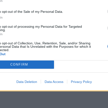
In
λισμένους
».
o opt-out of the Sale of my Personal Data.
ηνών φαρμάκων: Εξαίρεση από το
In
ο Υπ. Υγείας
to opt-out of processing my Personal Data for Targeted
ing.
In
o opt-out of Collection, Use, Retention, Sale, and/or Sharing
ersonal Data that Is Unrelated with the Purposes for which it
lected.
Out
CONFIRM
Data Deletion
Data Access
Privacy Policy