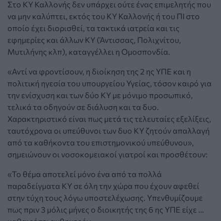
Στο ΚΥ Καλλονής δεν υπάρχει ούτε ένας επιμελητής που
να μην καλύπτει, εκτός του ΚΥ Καλλονής ή του ΠΙ στο
οποίο έχει διορισθεί, τα τακτικά ιατρεία και τις
εφημερίες και άλλων ΚΥ (Άντισσας, Πολιχνίτου,
Μυτιλήνης κλπ), καταγγέλλει η Ομοσπονδία.
«Αντί να φροντίσουν, η διοίκηση της 2 ης ΥΠΕ και η
πολιτική ηγεσία του υπουργείου Υγείας, τόσον καιρό για
την ενίσχυση και των δύο ΚΥ με μόνιμο προσωπικό,
τελικά τα οδηγούν σε διάλυση και τα δυο.
Χαρακτηριστικό είναι πως μετά τις τελευταίες εξελίξεις,
ταυτόχρονα οι υπεύθυνοι των δυο ΚΥ ζητούν απαλλαγή
από τα καθήκοντα του επιστημονικού υπεύθυνου»,
σημειώνουν οι νοσοκομειακοί γιατροί και προσθέτουν:
«Το θέμα αποτελεί μόνο ένα από τα πολλά
παραδείγματα ΚΥ σε όλη την χώρα που έχουν αφεθεί
στην τύχη τους λόγω υποστελέχωσης. Υπενθυμίζουμε
πως πριν 3 μόλις μήνες ο διοικητής της 6 ης ΥΠΕ είχε …