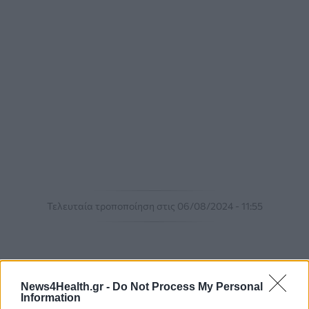
Τελευταία τροποποίηση στις 06/08/2024 - 11:55
ΟΕΝΓΕ
ΚΕΝΤΡΑ ΥΓΕΙΑΣ
ΛΕΣΒΟΣ
News4Health.gr -
Do Not Process My Personal
Information