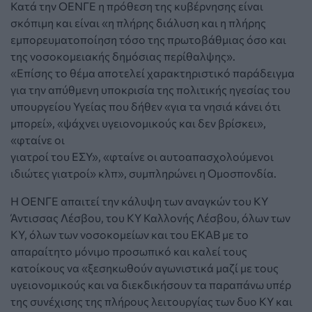
Κατά την ΟΕΝΓΕ η πρόθεση της κυβέρνησης είναι
σκόπιμη και είναι «η πλήρης διάλυση και η πλήρης
εμπορευματοποίηση τόσο της πρωτοβάθμιας όσο και
της νοσοκομειακής δημόσιας περίθαλψης».
«Επίσης το θέμα αποτελεί χαρακτηριστικό παράδειγμα
για την απύθμενη υποκρισία της πολιτικής ηγεσίας του
υπουργείου Υγείας που δήθεν «για τα νησιά κάνει ότι
μπορεί», «ψάχνει υγειονομικούς και δεν βρίσκει»,
«φταίνε οι
γιατροί του ΕΣΥ», «φταίνε οι αυτοαπασχολούμενοι
ιδιώτες γιατροί» κλπ», συμπληρώνει η Ομοσπονδία.
Η ΟΕΝΓΕ απαιτεί την κάλυψη των αναγκών του ΚΥ
Άντισσας Λέσβου, του ΚΥ Καλλονής Λέσβου, όλων των
ΚΥ, όλων των νοσοκομείων και του ΕΚΑΒ με το
απαραίτητο μόνιμο προσωπικό και καλεί τους
κατοίκους να «ξεσηκωθούν αγωνιστικά μαζί με τους
υγειονομικούς και να διεκδικήσουν τα παραπάνω υπέρ
της συνέχισης της πλήρους λειτουργίας των δυο ΚΥ και