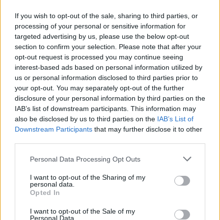
If you wish to opt-out of the sale, sharing to third parties, or
processing of your personal or sensitive information for
targeted advertising by us, please use the below opt-out
section to confirm your selection. Please note that after your
ΠΕΡΙΣΣΟΤΕΡΑ ΣΤΗΝ ΙΔΙΑ ΚΑΤΗΓΟΡΙΑ
opt-out request is processed you may continue seeing
interest-based ads based on personal information utilized by
us or personal information disclosed to third parties prior to
«Νέος» ΕΟΔΥ: Αποκτά νέο σύστημα
your opt-out. You may separately opt-out of the further
αντιμετώπισης εκτάκτων αναγκών
disclosure of your personal information by third parties on the
IAB’s list of downstream participants. This information may
δημόσιας υγείας
also be disclosed by us to third parties on the
IAB’s List of
05 Αυγούστου 2024
Downstream Participants
that may further disclose it to other
third parties.
Ο M. Θεμιστοκλέους στον Στ.
Personal Data Processing Opt Outs
Κασσελάκη: "Μαθήματα Πολιτικής
I want to opt-out of the Sharing of my
Υγείας Μέρος Πρώτο"
personal data.
07 Αυγούστου 2024
Opted In
I want to opt-out of the Sale of my
Personal Data.