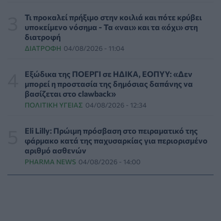
γυναίκες με αναπηρία
ΨΥΧΙΚΉ ΥΓΕΊΑ
06/08/2026 - 15:21
Τι προκαλεί πρήξιμο στην κοιλιά και πότε κρύβει
υποκείμενο νόσημα - Τα «ναι» και τα «όχι» στη
διατροφή
Τα κουνούπια τελικά έχουν πράγματι προτιμήσεις
ΔΙΑΤΡΟΦΉ
04/08/2026 - 11:04
στους ανθρώπους - Τι έδειξε έρευνα
ΥΓΕΊΑ
06/08/2026 - 15:00
Εξώδικα της ΠΟΕΡΓΙ σε ΗΔΙΚΑ, ΕΟΠΥΥ: «Δεν
μπορεί η προστασία της δημόσιας δαπάνης να
Θεσσαλονίκη: Νέοι ψεκασμοί κατά των κουνουπιών
βασίζεται στο clawback»
σε 120.000 στρέμματα ορυζώνων στις 10, 11 και 12
ΠΟΛΙΤΙΚΉ ΥΓΕΊΑΣ
04/08/2026 - 12:34
Αυγούστου
ΠΟΛΙΤΙΚΉ ΥΓΕΊΑΣ
06/08/2026 - 14:41
Eli Lilly: Πρώιμη πρόσβαση στο πειραματικό της
φάρμακο κατά της παχυσαρκίας για περιορισμένο
ΕΔΟΕΑΠ: Συστάσεις για τις επερχόμενες ζέστες -
αριθμό ασθενών
Πότε πρέπει να απευθυνθούμε στον γιατρό μας
PHARMA NEWS
04/08/2026 - 14:00
ΥΓΕΊΑ
06/08/2026 - 14:17
Skin dysmorphia: Όταν η εμμονή με το «τέλειο» δέρμα
αποτελεί πρόβλημα ψυχικής υγείας
ΨΥΧΙΚΉ ΥΓΕΊΑ
06/08/2026 - 14:00