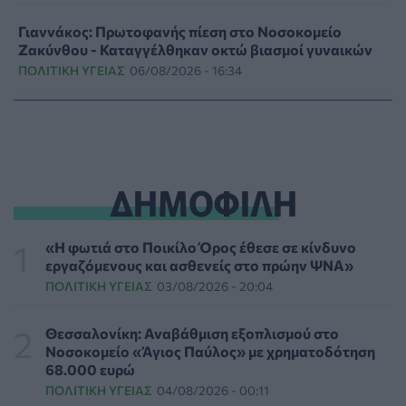
Γιαννάκος: Πρωτοφανής πίεση στο Νοσοκομείο
Ζακύνθου - Καταγγέλθηκαν οκτώ βιασμοί γυναικών
ΠΟΛΙΤΙΚΉ ΥΓΕΊΑΣ
06/08/2026 - 16:34
Έκτακτα μέτρα και στην Καστοριά κατά της διασποράς
της ευλογιάς των προβάτων
ΕΠΙΚΑΙΡΌΤΗΤΑ
06/08/2026 - 16:16
ΔΗΜΟΦΙΛΗ
Τα τρία SOS στη μέση ηλικία που εξασφαλίζουν 13
επιπλέον χρόνια χωρίς άνοια
ΥΓΕΊΑ
06/08/2026 - 16:00
«Η φωτιά στο Ποικίλο Όρος έθεσε σε κίνδυνο
εργαζόμενους και ασθενείς στο πρώην ΨΝΑ»
ΠΟΛΙΤΙΚΉ ΥΓΕΊΑΣ
03/08/2026 - 20:04
Εθελοντές του ΕΕΣ διέσωσαν δεκάδες οικόσιτα και
άγρια ζώα από τις φωτιές στη Δυτική Αττική
PET
06/08/2026 - 15:42
Θεσσαλονίκη: Αναβάθμιση εξοπλισμού στο
Νοσοκομείο «Άγιος Παύλος» με χρηματοδότηση
68.000 ευρώ
Βίντεο από την καμπάνια Raise Her Voice για την
ΠΟΛΙΤΙΚΉ ΥΓΕΊΑΣ
04/08/2026 - 00:11
έγκαιρη αναγνώριση της έμφυλης βίας με έμφαση στις