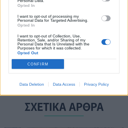
Personal Data.
Opted In
Φόρουμ Δελφών: Ο φάκελος του
I want to opt-out of processing my
ασθενούς και οι ποιοτικές
Personal Data for Targeted Advertising.
Opted In
υπηρεσίες υγείας
17 Απριλίου 2024
I want to opt-out of Collection, Use,
Retention, Sale, and/or Sharing of my
Personal Data that Is Unrelated with the
Purposes for which it was collected.
Opted Out
Καταγγελία παραπληγικών στον
Γεωργιάδη για μεταφορά του
CONFIRM
κόστους του clawback σε ασθενείς
17 Απριλίου 2024
Data Deletion
Data Access
Privacy Policy
ΣΧΕΤΙΚΑ ΑΡΘΡΑ