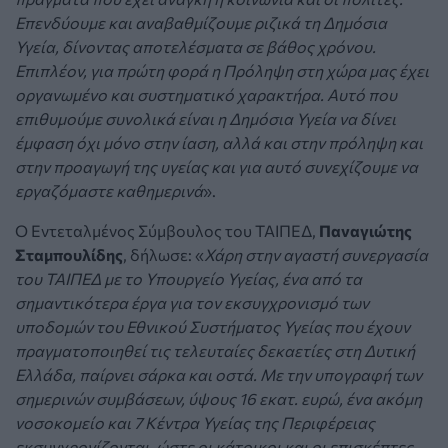
Επενδύουμε και αναβαθμίζουμε ριζικά τη Δημόσια
Υγεία, δίνοντας αποτελέσματα σε βάθος χρόνου.
Επιπλέον, για πρώτη φορά η Πρόληψη στη χώρα μας έχει
οργανωμένο και συστηματικό χαρακτήρα. Αυτό που
επιθυμούμε συνολικά είναι η Δημόσια Υγεία να δίνει
έμφαση όχι μόνο στην ίαση, αλλά και στην πρόληψη και
στην προαγωγή της υγείας και για αυτό συνεχίζουμε να
εργαζόμαστε καθημερινά
».
Ο Εντεταλμένος Σύμβουλος του ΤΑΙΠΕΔ,
Παναγιώτης
Σταμπουλίδης
, δήλωσε: «
Χάρη στην αγαστή συνεργασία
του ΤΑΙΠΕΔ με το Υπουργείο Υγείας, ένα από τα
σημαντικότερα έργα για τον εκσυγχρονισμό των
υποδομών του Εθνικού Συστήματος Υγείας που έχουν
πραγματοποιηθεί τις τελευταίες δεκαετίες στη Δυτική
Ελλάδα, παίρνει σάρκα και οστά. Με την υπογραφή των
σημερινών συμβάσεων, ύψους 16 εκατ. ευρώ, ένα ακόμη
νοσοκομείο και 7 Κέντρα Υγείας της Περιφέρειας
εκσυγχρονίζονται, ώστε οι κάτοικοι και οι επισκέπτες