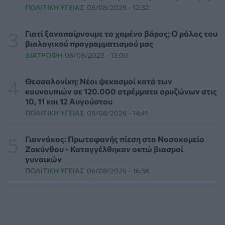
ΠΟΛΙΤΙΚΉ ΥΓΕΊΑΣ
06/08/2026 - 12:32
Συναγερμός στις ΗΠΑ για φονικό μύκητα που αντέχει
και στα φάρμακα
Γιατί ξαναπαίρνουμε το χαμένο βάρος; Ο ρόλος του
ΥΓΕΊΑ
07/08/2026 - 17:17
βιολογικού προγραμματισμού μας
ΔΙΑΤΡΟΦΉ
06/08/2026 - 13:00
Πέθανε στα 26 της η influencer Σίντνεϊ Τάουλ που
μοιράστηκε επί τρία χρόνια τη μάχη της με σπάνιο
Θεσσαλονίκη: Νέοι ψεκασμοί κατά των
καρκίνο
κουνουπιών σε 120.000 στρέμματα ορυζώνων στις
ΕΠΙΚΑΙΡΌΤΗΤΑ
07/08/2026 - 16:41
10, 11 και 12 Αυγούστου
ΠΟΛΙΤΙΚΉ ΥΓΕΊΑΣ
06/08/2026 - 14:41
Απώλεια βάρους: Οι τρεις παράγοντες που κρίνουν το
αποτέλεσμα σύμφωνα με ειδικό στην παχυσαρκία
Γιαννάκος: Πρωτοφανής πίεση στο Νοσοκομείο
ΔΙΑΤΡΟΦΉ
07/08/2026 - 16:16
Ζακύνθου - Καταγγέλθηκαν οκτώ βιασμοί
γυναικών
ΠΟΛΙΤΙΚΉ ΥΓΕΊΑΣ
06/08/2026 - 16:34
Ο ΙΣΑ συνιστά τη λήψη σχολαστικών μέτρων ατομικής
προστασίας από τον ιό του Δυτικού Νείλου
ΥΓΕΊΑ
07/08/2026 - 15:42
Ο Δήμος Μετεώρων επενδύει στην πρωτοβάθμια