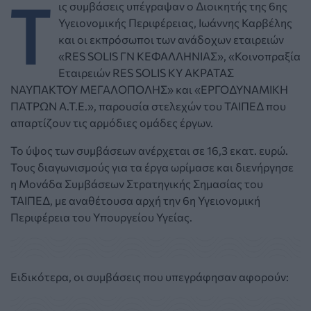
Τ
ις συμβάσεις υπέγραψαν ο Διοικητής της 6ης
Υγειονομικής Περιφέρειας, Ιωάννης Καρβέλης
και οι εκπρόσωποι των ανάδοχων εταιρειών
«RES SOLIS ΓΝ ΚΕΦΑΛΛΗΝΙΑΣ», «Κοινοπραξία
Εταιρειών RES SOLIS ΚΥ ΑΚΡΑΤΑΣ
ΝΑΥΠΑΚΤΟΥ ΜΕΓΑΛΟΠΟΛΗΣ» και «ΕΡΓΟΔΥΝΑΜΙΚΗ
ΠΑΤΡΩΝ Α.Τ.Ε.», παρουσία στελεχών του ΤΑΙΠΕΔ που
απαρτίζουν τις αρμόδιες ομάδες έργων.
Το ύψος των συμβάσεων ανέρχεται σε 16,3 εκατ. ευρώ.
Τους διαγωνισμούς για τα έργα ωρίμασε και διενήργησε
η Μονάδα Συμβάσεων Στρατηγικής Σημασίας του
ΤΑΙΠΕΔ, με αναθέτουσα αρχή την 6η Υγειονομική
Περιφέρεια του Υπουργείου Υγείας.
Ειδικότερα, οι συμβάσεις που υπεγράφησαν αφορούν: