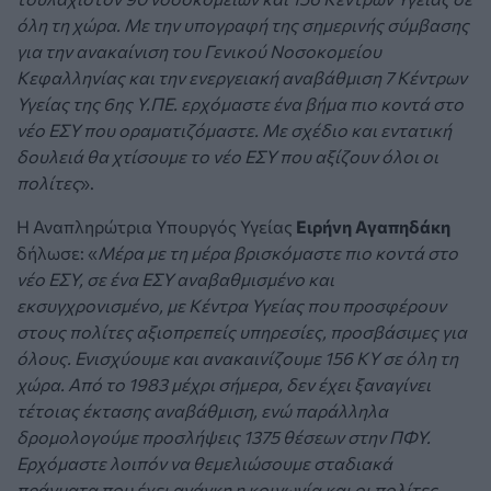
όλη τη χώρα. Με την υπογραφή της σημερινής σύμβασης
για την ανακαίνιση του Γενικού Νοσοκομείου
Κεφαλληνίας και την ενεργειακή αναβάθμιση 7 Κέντρων
Υγείας της 6ης Υ.ΠΕ. ερχόμαστε ένα βήμα πιο κοντά στο
νέο ΕΣΥ που οραματιζόμαστε. Με σχέδιο και εντατική
δουλειά θα χτίσουμε το νέο ΕΣΥ που αξίζουν όλοι οι
πολίτες
».
Η Αναπληρώτρια Υπουργός Υγείας
Ειρήνη Αγαπηδάκη
δήλωσε: «
Μέρα με τη μέρα βρισκόμαστε πιο κοντά στο
νέο ΕΣΥ, σε ένα ΕΣΥ αναβαθμισμένο και
εκσυγχρονισμένο, με Κέντρα Υγείας που προσφέρουν
στους πολίτες αξιοπρεπείς υπηρεσίες, προσβάσιμες για
όλους. Ενισχύουμε και ανακαινίζουμε 156 ΚΥ σε όλη τη
χώρα. Από το 1983 μέχρι σήμερα, δεν έχει ξαναγίνει
τέτοιας έκτασης αναβάθμιση, ενώ παράλληλα
δρομολογούμε προσλήψεις 1375 θέσεων στην ΠΦΥ.
Ερχόμαστε λοιπόν να θεμελιώσουμε σταδιακά
πράγματα που έχει ανάγκη η κοινωνία και οι πολίτες.