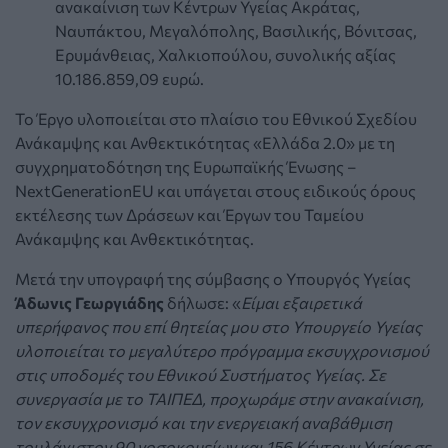
ανακαίνιση των Κέντρων Υγείας Ακράτας,
Ναυπάκτου, Μεγαλόπολης, Βασιλικής, Βόνιτσας,
Ερυμάνθειας, Χαλκιοπούλου, συνολικής αξίας
10.186.859,09 ευρώ.
Το Έργο υλοποιείται στο πλαίσιο του Εθνικού Σχεδίου
Ανάκαμψης και Ανθεκτικότητας «Ελλάδα 2.0» με τη
συγχρηματοδότηση της Ευρωπαϊκής Ένωσης –
NextGenerationEU και υπάγεται στους ειδικούς όρους
εκτέλεσης των Δράσεων και Έργων του Ταμείου
Ανάκαμψης και Ανθεκτικότητας.
Μετά την υπογραφή της σύμβασης ο Υπουργός Υγείας
Άδωνις Γεωργιάδης
δήλωσε: «
Είμαι εξαιρετικά
υπερήφανος που επί θητείας μου στο Υπουργείο Υγείας
υλοποιείται το μεγαλύτερο πρόγραμμα εκσυγχρονισμού
στις υποδομές του Εθνικού Συστήματος Υγείας. Σε
συνεργασία με το ΤΑΙΠΕΔ, προχωράμε στην ανακαίνιση,
τον εκσυγχρονισμό και την ενεργειακή αναβάθμιση
τουλάχιστον 90 νοσοκομείων και 156 Κέντρων Υγείας σε