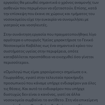
εργασίες θα μειωθεί σημαντικά ο χρόνος αναμονής των
ασθενών που περιμένουν να εξεταστούν. Επίσης, κατά
την επίσκεψη που έκανε σε χώρους και τμήματος του
νοσοκομείου είχε την ευκαιρία να συνομιλήσει με
γιατρούς και νοσηλευτές.
Στην συνάντηση εργασία που πραγματοποιήθηκε λίγο
αργότερα ο υπουργός Υγείας χαρακτήρισε το Γενικό
Νοσοκομείο Καβάλας «ως ένα σημαντικό κρίκο του
συστήματος υγείας στην περιφέρεια, οπότε
καταβάλλεται προσπάθεια να ενισχυθεί όσο γίνεται
περισσότερο».
«Ομολογώ πως είμαι χαρούμενος» σημείωσε ο κ.
Γεωργιάδης, «γιατί στην τελευταία προκήρυξη
προσωπικού που κάναμε υπήρχε ενδιαφέρον για όλες
τις θέσεις. Και αυτό το ενδιαφέρον που υπήρχε
δυστυχώς δεν είναι ο κανόνας, γιατί σε άλλα
νοσοκομεία συμβαίνει το αντίθετο. Στη νέα επικείμενη