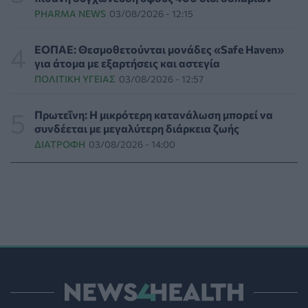
PHARMA NEWS
03/08/2026 - 12:15
Ειδικός ζητά επανεξέταση του φάσματος του
αυτισμού: «Έχει γίνει υπερβολικά ευρύ»
ΕΟΠΑΕ: Θεσμοθετούνται μονάδες «Safe Haven»
ΥΓΕΊΑ
04/08/2026 - 17:00
για άτομα με εξαρτήσεις και αστεγία
ΠΟΛΙΤΙΚΉ ΥΓΕΊΑΣ
03/08/2026 - 12:57
"Δεν αλλάζει ο άνθρωπος!" - Κι όμως αλλάζει! Τι
έδειξε νέα έρευνα
Πρωτεΐνη: Η μικρότερη κατανάλωση μπορεί να
ΨΥΧΙΚΉ ΥΓΕΊΑ
04/08/2026 - 16:00
συνδέεται με μεγαλύτερη διάρκεια ζωής
ΔΙΑΤΡΟΦΉ
03/08/2026 - 14:00
ΠΟΥ: Ενθαρρυντικά αποτελέσματα από τις δοκιμές
θεραπειών για το σπάνιο στέλεχος Έμπολα στο
Κονγκό
ΥΓΕΊΑ
04/08/2026 - 15:00
Eli Lilly: Πρώιμη πρόσβαση στο πειραματικό της
φάρμακο κατά της παχυσαρκίας για περιορισμένο
αριθμό ασθενών
PHARMA NEWS
04/08/2026 - 14:00