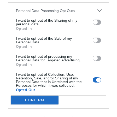
third parties.
ΠΕΡΙΟΔΕΙΑ
ΝΟΣΟΚΟΜΕΙΑ
ΔΕΘ
Personal Data Processing Opt Outs
I want to opt-out of the Sharing of my
ΚΑΒΑΛΑ
personal data.
Opted In
I want to opt-out of the Sale of my
Personal Data.
Opted In
I want to opt-out of processing my
Personal Data for Targeted Advertising.
ΠΕΡΙΣΣΟΤΕΡΑ ΣΤΗΝ ΙΔΙΑ ΚΑΤΗΓΟΡΙΑ
Opted In
I want to opt-out of Collection, Use,
Retention, Sale, and/or Sharing of my
Η ηγεσία του Υπουργείου Υγείας στη
Personal Data that Is Unrelated with the
Purposes for which it was collected.
Βόρεια Ελλάδα - "Το ΕΣΥ άλλαξε"
Opted Out
03 Σεπτεμβρίου 2025
CONFIRM
Η Φλόριντα τερματίζει τους