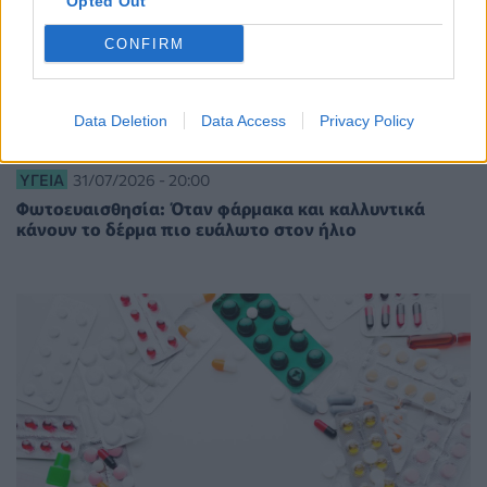
Opted Out
CONFIRM
Data Deletion
Data Access
Privacy Policy
ΥΓΕΊΑ
31/07/2026 - 20:00
Φωτοευαισθησία: Όταν φάρμακα και καλλυντικά
κάνουν το δέρμα πιο ευάλωτο στον ήλιο