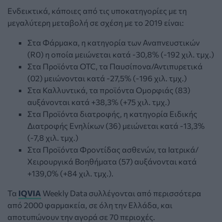
Ενδεικτικά, κάποιες από τις υποκατηγορίες με τη
μεγαλύτερη μεταβολή σε σχέση με το 2019 είναι:
Στα Φάρμακα, η κατηγορία των Αναπνευστικών
(R0) η οποία μειώνεται κατά -30,8% (-192 χιλ. τμχ.)
Στα Προϊόντα OTC, τα Παυσίπονα/Αντιπυρετικά
(02) μειώνονται κατά -27,5% (-196 χιλ. τμχ.)
Στα Καλλυντικά, τα προϊόντα Ομορφιάς (83)
αυξάνονται κατά +38,3% (+75 χιλ. τμχ.)
Στα Προϊόντα διατροφής, η κατηγορία Ειδικής
Διατροφής Ενηλίκων (36) μειώνεται κατά -13,3%
(-7,8 χιλ. τμχ.)
Στα Προϊόντα Φροντίδας ασθενών, τα Ιατρικά/
Χειρουργικά Βοηθήματα (57) αυξάνονται κατά
+139,0% (+84 χιλ. τμχ.).
Τα
IQVIA
Weekly Data συλλέγονται από περισσότερα
από 2000 φαρμακεία, σε όλη την Ελλάδα, και
αποτυπώνουν την αγορά σε 70 περιοχές.