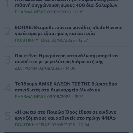
πιθανή συγχώνευση ύψους 400 δισ. δολαρίων
PHARMA NEWS
03/08/2026 - 12:15
Γεωργιάδης: «Δεν έπεσε η ψευδοροφή στα ΤΕΠ του
Νοσοκομείου Κορίνθου, την ξήλωσαν»
ΠΟΛΙΤΙΚΉ ΥΓΕΊΑΣ
05/08/2026 - 21:53
ΕΟΠΑΕ: Θεσμοθετούνται μονάδες «Safe Haven»
για άτομα με εξαρτήσεις και αστεγία
ΠΟΛΙΤΙΚΉ ΥΓΕΊΑΣ
03/08/2026 - 12:57
Ιαπωνικό θαύμα κατά της περιοδοντίτιδας:
Καινοτόμος θεραπεία στοχεύει μόνο το
βακτήριο-«κλειδί»
Πρωτεΐνη: Η μικρότερη κατανάλωση μπορεί να
ΥΓΕΊΑ
05/08/2026 - 21:17
συνδέεται με μεγαλύτερη διάρκεια ζωής
ΔΙΑΤΡΟΦΉ
03/08/2026 - 14:00
Τύποι, συμπτώματα και αντιμετώπιση της
φωτοευαισθησίας - Χρήσιμες ερωταπαντήσεις
Tο Ίδρυμα ΑΜΚΕ ΚΛΕΩΝ ΤΣΕΤΗΣ δώρισε δύο
ΥΓΕΊΑ
05/08/2026 - 20:42
απινιδωτές στο Λιμεναρχείο Μυκόνου
PHARMA NEWS
03/08/2026 - 15:31
WWF Ελλάς: Περισσότερα από 180.000 στρέμματα
δάσους κάηκαν σε λίγες μόνο μέρες
«Η φωτιά στο Ποικίλο Όρος έθεσε σε κίνδυνο
ΕΠΙΚΑΙΡΌΤΗΤΑ
05/08/2026 - 20:16
εργαζόμενους και ασθενείς στο πρώην ΨΝΑ»
ΠΟΛΙΤΙΚΉ ΥΓΕΊΑΣ
03/08/2026 - 20:04
Γεωργιάδης: «Αλλάζει ο υγειονομικός χάρτης των