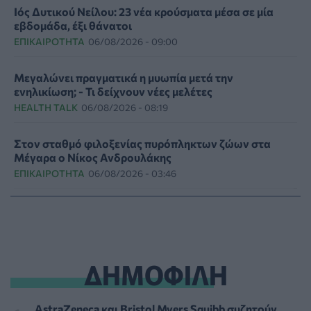
Ιός Δυτικού Νείλου: 23 νέα κρούσματα μέσα σε μία
εβδομάδα, έξι θάνατοι
ΕΠΙΚΑΙΡΌΤΗΤΑ
06/08/2026 - 09:00
Μεγαλώνει πραγματικά η μυωπία μετά την
ενηλικίωση; - Τι δείχνουν νέες μελέτες
HEALTH TALK
06/08/2026 - 08:19
Στον σταθμό φιλοξενίας πυρόπληκτων ζώων στα
Μέγαρα ο Νίκος Ανδρουλάκης
ΕΠΙΚΑΙΡΌΤΗΤΑ
06/08/2026 - 03:46
Το Πανεπιστήμιο Keele υπέβαλε φάκελο προπτυχιακού
προγράμματος Ιατρικής
ΕΠΙΚΑΙΡΌΤΗΤΑ
06/08/2026 - 00:04
ΔΗΜΟΦΙΛΗ
Binge-Watching και φαγητό: Τα επιστημονικά
δεδομένα αποκαλύπτουν πολλά για την ψυχική υγεία
ΨΥΧΙΚΉ ΥΓΕΊΑ
05/08/2026 - 23:17
AstraZeneca και Bristol Myers Squibb συζητούν