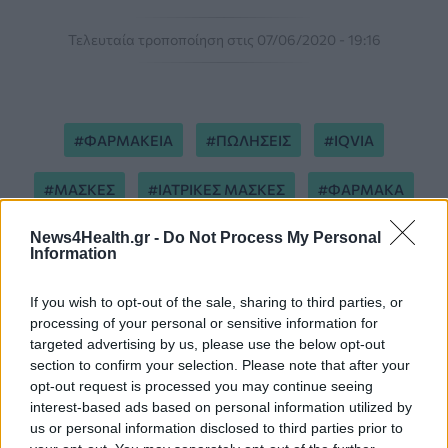
Τελευταία τροποποίηση στις 07/06/2020 - 19:16
ΦΑΡΜΑΚΕΙΑ
ΠΩΛΗΣΕΙΣ
IQVIA
ΜΑΣΚΕΣ
ΙΑΤΡΙΚΕΣ ΜΑΣΚΕΣ
ΦΑΡΜΑΚΑ
News4Health.gr -
Do Not Process My Personal
Information
If you wish to opt-out of the sale, sharing to third parties, or
processing of your personal or sensitive information for
targeted advertising by us, please use the below opt-out
ΠΕΡΙΣΣΟΤΕΡΑ ΣΤΗΝ ΙΔΙΑ ΚΑΤΗΓΟΡΙΑ
section to confirm your selection. Please note that after your
opt-out request is processed you may continue seeing
interest-based ads based on personal information utilized by
Δέσμευση για παράδοση εμβολίων
us or personal information disclosed to third parties prior to
κατά του HPV σε 84 εκατ. κορίτσια