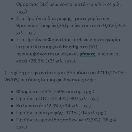
Ομορφιάς (82) μειώνονται κατά -13,9% (-24 χιλ.
τμχ.)
Στα Προϊόντα διατροφής, η κατηγορία των
Βρεφικών Τροφών (35) μειώνεται κατά -9,6% (-5,3
χιλ. τμχ.)
Στα Προϊόντα Φροντίδας ασθενών, η κατηγορία
Ιατρικά/Χειρουργικά Βοηθήματα (57),
περιλαμβάνονται οι ιατρικές
μάσκες
, αυξάνεται
κατά +26,9% (+31 χιλ. τμχ.).
Σε σχέση με την αντίστοιχη εβδομάδα του 2019 (20/05 –
26/05) οι τάσεις διαμορφώθηκαν ως εξής:
Φάρμακα: -7,6% (-598 εκατομ. τμχ.)
Προϊόντα OTC: -20,4% (-397 χιλ. τμχ.)
Καλλυντικά: +12,3% (+94 χιλ. τμχ.)
Προϊόντα διατροφής: -17,1% (-14 χιλ τμχ.)
Προϊόντα φροντίδας ασθενών: +9,3% (+38 χιλ.
τμχ.)