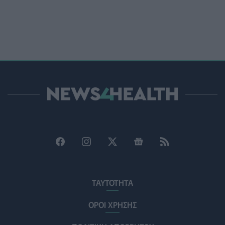
διακομιδών στη Στερεά Ελλάδα με τα νέα
ασθενοφόρα»
ΠΟΛΙΤΙΚΉ ΥΓΕΊΑΣ
05/08/2026 - 19:49
Οι πέντε λόγοι για τους οποίους η διατροφή πρέπει να
καθοδηγείται από κλινικό διαιτολόγο
HEALTH TALK
05/08/2026 - 18:59
Ψυχοκοινωνική υποστήριξη στους πυρόπληκτους της
Δυτικής Αττικής από τον ΕΕΣ
ΕΠΙΚΑΙΡΌΤΗΤΑ
05/08/2026 - 18:34
Νέα μελέτη: Η μοναξιά και οι επιπτώσεις της στην
γενική υγεία σε σύγκριση με την κοινωνική
απομόνωση
ΤΑΥΤΟΤΗΤΑ
ΨΥΧΙΚΉ ΥΓΕΊΑ
05/08/2026 - 18:21
ΟΡΟΙ ΧΡΗΣΗΣ
Χαλκιδική: Εντός ορίων τα αποτελέσματα από τις
πρώτες μικροβιολογικές αναλύσεις στο πόσιμο νερό