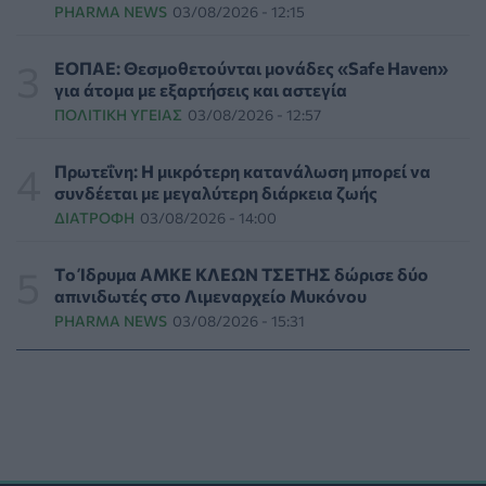
ΠΟΛΙΤΙΚΉ ΥΓΕΊΑΣ
05/08/2026 - 19:49
PHARMA NEWS
03/08/2026 - 12:15
Οι πέντε λόγοι για τους οποίους η διατροφή πρέπει να
ΕΟΠΑΕ: Θεσμοθετούνται μονάδες «Safe Haven»
καθοδηγείται από κλινικό διαιτολόγο
για άτομα με εξαρτήσεις και αστεγία
HEALTH TALK
05/08/2026 - 18:59
ΠΟΛΙΤΙΚΉ ΥΓΕΊΑΣ
03/08/2026 - 12:57
Ψυχοκοινωνική υποστήριξη στους πυρόπληκτους της
Πρωτεΐνη: Η μικρότερη κατανάλωση μπορεί να
Δυτικής Αττικής από τον ΕΕΣ
συνδέεται με μεγαλύτερη διάρκεια ζωής
ΕΠΙΚΑΙΡΌΤΗΤΑ
05/08/2026 - 18:34
ΔΙΑΤΡΟΦΉ
03/08/2026 - 14:00
Νέα μελέτη: Η μοναξιά και οι επιπτώσεις της στην
Tο Ίδρυμα ΑΜΚΕ ΚΛΕΩΝ ΤΣΕΤΗΣ δώρισε δύο
γενική υγεία σε σύγκριση με την κοινωνική
απινιδωτές στο Λιμεναρχείο Μυκόνου
απομόνωση
PHARMA NEWS
03/08/2026 - 15:31
ΨΥΧΙΚΉ ΥΓΕΊΑ
05/08/2026 - 18:21
Χαλκιδική: Εντός ορίων τα αποτελέσματα από τις
πρώτες μικροβιολογικές αναλύσεις στο πόσιμο νερό
ΕΠΙΚΑΙΡΌΤΗΤΑ
05/08/2026 - 17:39