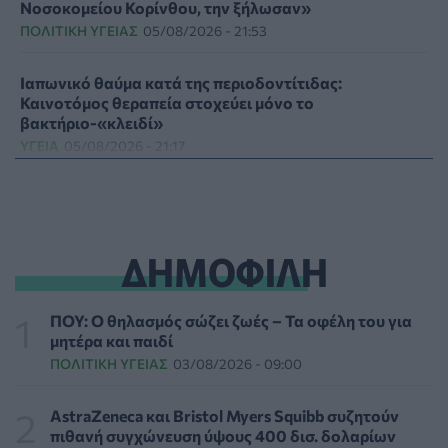
Νοσοκομείου Κορίνθου, την ξήλωσαν»
ΠΟΛΙΤΙΚΉ ΥΓΕΊΑΣ
05/08/2026 - 21:53
Ιαπωνικό θαύμα κατά της περιοδοντίτιδας:
Καινοτόμος θεραπεία στοχεύει μόνο το
βακτήριο-«κλειδί»
ΥΓΕΊΑ
05/08/2026 - 21:17
Τύποι, συμπτώματα και αντιμετώπιση της
φωτοευαισθησίας - Χρήσιμες ερωταπαντήσεις
ΥΓΕΊΑ
05/08/2026 - 20:42
ΔΗΜΟΦΙΛΗ
WWF Ελλάς: Περισσότερα από 180.000 στρέμματα
δάσους κάηκαν σε λίγες μόνο μέρες
ΠΟΥ: Ο θηλασμός σώζει ζωές – Τα οφέλη του για
ΕΠΙΚΑΙΡΌΤΗΤΑ
05/08/2026 - 20:16
μητέρα και παιδί
ΠΟΛΙΤΙΚΉ ΥΓΕΊΑΣ
03/08/2026 - 09:00
Γεωργιάδης: «Αλλάζει ο υγειονομικός χάρτης των
διακομιδών στη Στερεά Ελλάδα με τα νέα
AstraZeneca και Bristol Myers Squibb συζητούν
ασθενοφόρα»
πιθανή συγχώνευση ύψους 400 δισ. δολαρίων