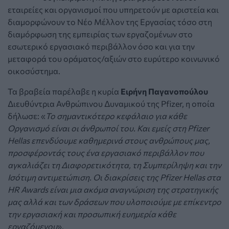
εταιρείες και οργανισμοί που υπηρετούν με αριστεία και
διαμορφώνουν το Νέο Μέλλον της Εργασίας τόσο στη
διαμόρφωση της εμπειρίας των εργαζομένων στο
εσωτερικό εργασιακό περιβάλλον όσο και για την
μεταφορά του οράματος/αξιών στο ευρύτερο κοινωνικό
οικοσύστημα.
Τα βραβεία παρέλαβε η κυρία
Eιρήνη Παγανοπούλου
Διευθύντρια Ανθρώπινου Δυναμικού της Pfizer, η οποία
δήλωσε: «
To σημαντικότερο κεφάλαιο για κάθε
Οργανισμό είναι οι άνθρωποί του. Και εμείς στη Pfizer
Hellas επενδύουμε καθημερινά στους ανθρώπους μας,
προσφέροντάς τους ένα εργασιακό περιβάλλον που
αγκαλιάζει τη Διαφορετικότητα, τη Συμπερίληψη και την
Ισότιμη αντιμετώπιση. Oι διακρίσεις της Pfizer Hellas στα
HR Awards είναι μια ακόμα αναγνώριση της στρατηγικής
μας αλλά και των δράσεων που υλοποιούμε με επίκεντρο
την εργασιακή και προσωπική ευημερία κάθε
εργαζόμενου
».