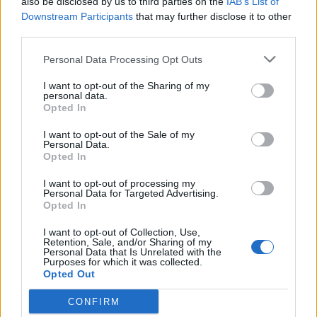
also be disclosed by us to third parties on the
IAB’s List of
για το clawback και την αγορά
Downstream Participants
that may further disclose it to other
φαρμάκου στην Ελλάδα
third parties.
07 Νοεμβρίου 2023
Personal Data Processing Opt Outs
I want to opt-out of the Sharing of my
Η ELPEN συμμετείχε στις «ημέρες
personal data.
Opted In
καριέρας» στην Τεχνόπολη του
Δήμου Αθηναίων
I want to opt-out of the Sale of my
Personal Data.
08 Νοεμβρίου 2023
Opted In
I want to opt-out of processing my
Personal Data for Targeted Advertising.
Opted In
ΣΧΕΤΙΚΑ ΑΡΘΡΑ
I want to opt-out of Collection, Use,
Retention, Sale, and/or Sharing of my
Personal Data that Is Unrelated with the
Purposes for which it was collected.
Opted Out
CONFIRM