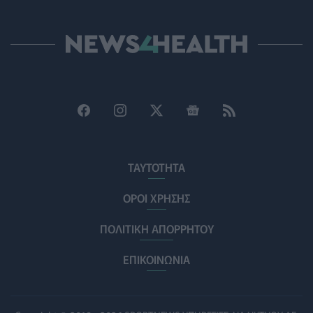
Χαμηλά τα ποσοστά αποκλειστικού θηλασμού μέχρι
τον 6ο μήνα στην Ελλάδα
ΥΓΕΊΑ
05/08/2026 - 17:14
ΠΟΕΡΓΙ: Η πρόληψη δεν μπορεί να χρηματοδοτείται
από τους παρόχους μέσω clawback
ΠΟΛΙΤΙΚΉ ΥΓΕΊΑΣ
05/08/2026 - 16:46
Ο ΕΦΕΤ ανακάλεσε από τα ράφια καραμέλες-ζελέ
ΕΠΙΚΑΙΡΌΤΗΤΑ
05/08/2026 - 16:28
ΤΑΥΤΟΤΗΤΑ
Κατέρρευσε κομμάτι της ψευδοροφής στα
ΟΡΟΙ ΧΡΗΣΗΣ
ανακαινισμένα ΤΕΠ του Νοσοκομείου της Κορίνθου
ΠΟΛΙΤΙΚΉ ΥΓΕΊΑΣ
05/08/2026 - 16:16
ΠΟΛΙΤΙΚΗ ΑΠΟΡΡΗΤΟΥ
Γιατί κοκκινίζουμε όταν ντρεπόμαστε; Οι ειδικοί
ΕΠΙΚΟΙΝΩΝΙΑ
εξηγούν γιατί είναι ωφέλιμο
ΨΥΧΙΚΉ ΥΓΕΊΑ
05/08/2026 - 16:00