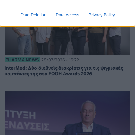
Data Deletion
Data Access
Privacy Policy
PHARMA NEWS
28/07/2026 - 16:22
InterMed: Δύο διεθνείς διακρίσεις για τις ψηφιακές
καμπάνιες της στα FOOH Awards 2026