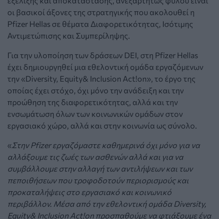
εξέλιξης και αποκατάστασης, ανεξαρτήτως φύλου είναι
οι βασικοί άξονες της στρατηγικής που ακολουθεί η
Pfizer Ηellas σε θέματα Διαφορετικότητας, Ισότιμης
Αντιμετώπισης και Συμπερίληψης.
Για την υλοποίηση των δράσεων DEI, στη Pfizer Hellas
έχει δημιουργηθεί μια εθελοντική ομάδα εργαζόμενων
την «Diversity, Equity& Inclusion Αct!on», το έργο της
οποίας έχει στόχο, όχι μόνο την ανάδειξη και την
προώθηση της διαφορετικότητας, αλλά και την
ενσωμάτωση όλων των κοινωνικών ομάδων στον
εργασιακό χώρο, αλλά και στην κοινωνία ως σύνολο.
«
Στην Pfizer εργαζόμαστε καθημερινά όχι μόνο για να
αλλάξουμε τις ζωές των ασθενών αλλά και για να
συμβάλλουμε στην αλλαγή των αντιλήψεων και των
πεποιθήσεων που τροφοδοτούν περιορισμούς και
προκαταλήψεις στο εργασιακό και κοινωνικό
περιβάλλον. Μέσα από την εθελοντική ομάδα Diversity,
Equity& Inclusion Αct!on προσπαθούμε να φτιάξουμε ένα