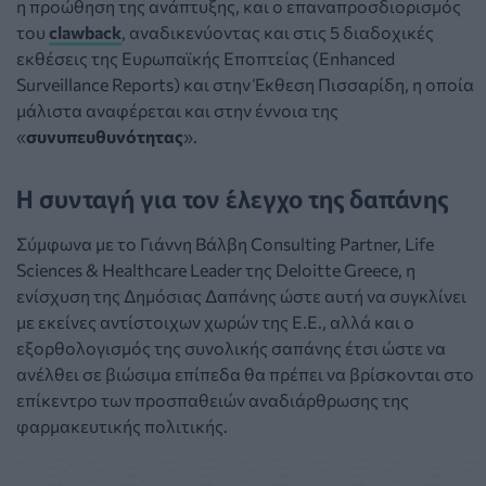
η προώθηση της ανάπτυξης, και ο επαναπροσδιορισμός
του
clawback
, αναδικενύοντας και στις 5 διαδοχικές
εκθέσεις της Ευρωπαϊκής Εποπτείας (Enhanced
Surveillance Reports) και στην Έκθεση Πισσαρίδη, η οποία
μάλιστα αναφέρεται και στην έννοια της
«
συνυπευθυνότητας
».
Η συνταγή για τον έλεγχο της δαπάνης
Σύμφωνα με το Γιάννη Βάλβη Consulting Partner, Life
Sciences & Healthcare Leader της Deloitte Greece, η
ενίσχυση της Δημόσιας Δαπάνης ώστε αυτή να συγκλίνει
με εκείνες αντίστοιχων χωρών της Ε.Ε., αλλά και ο
εξορθολογισμός της συνολικής σαπάνης έτσι ώστε να
ανέλθει σε βιώσιμα επίπεδα θα πρέπει να βρίσκονται στο
επίκεντρο των προσπαθειών αναδιάρθρωσης της
φαρμακευτικής πολιτικής.