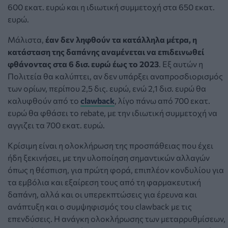
600 εκατ. ευρώ και η ιδιωτική συμμετοχή στα 650 εκατ.
ευρώ.
Μάλιστα,
έαν δεν ληφθούν τα κατάλληλα μέτρα, η
κατάσταση της δαπάνης αναμένεται να επιδεινωθεί
φθάνοντας στα 6 δισ. ευρώ έως το 2023
. Εξ αυτών η
Πολιτεία θα καλύπτει, αν δεν υπάρξει αναπροσδιορισμός
των ορίων, περίπου 2,5 δις. ευρώ, ενώ 2,1 δισ. ευρώ θα
καλυφθούν από το
clawback
, λίγο πάνω από 700 εκατ.
ευρώ θα φθάσει το rebate, με την ιδιωτική συμμετοχή να
αγγιζει τα 700 εκατ. ευρώ.
Κρίσιμη είναι η ολοκλήρωση της προσπάθειας που έχει
ήδη ξεκινήσει, με την υλοποίηση σημαντικών αλλαγών
όπως η θέσπιση, για πρώτη φορά, επιπλέον κονδυλίου για
τα εμβόλια και εξαίρεση τους από τη φαρμακευτική
δαπάνη, αλλά και οι υπερεκπτώσεις για έρευνα και
ανάπτυξη και ο συμψηφισμός του clawback με τις
επενδύσεις. Η ανάγκη ολοκλήρωσης των μεταρρυθμίσεων,