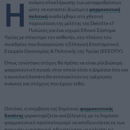
Η
ανάγκη ολοκλήρωσης των μεταρρυθμίσεων
ώστε να καταστεί βιώσιμη η
φαρμακευτική
πολιτική
αναδείχθηκε στη χθεσινή
παρουσίαση της μελέτης της Deloitte «7
Πυλώνες για ένα ισχυρό Εθνικό Σύστημα
Υγείας με επίκεντρο τον ασθενή», στο πλαίσιο του
συνεδρίου που διοργανώνει η Ελληνική Επιστημονική
Εταιρεία Οικονομίας & Πολιτικής της Υγείας (ΕΕΕΟΠΥ).
Όπως τονίστηκε στόχος θα πρέπει να είναι μία βιώσιμη
φαρμακευτική αγορά, στην οποία τόσο η Δημόσια όσο και
η συνολική δαπάνη θα αντανακλούν τις τρέχουσες
ανάγκες και στόχους που έχουν τεθεί.
Ωστόσο, η υπέρβαση της δημόσιας
φαρμακευτικής
δαπάνης
χαρακτηρίζεται ανεξέλεγκτη, με το δημόσιο
φαρμακευτικό προϋπολογισμό να αποδεικνύεται εκ των
πραγμάτων ανεπαρκή, αδυνατώντας να καλύψει τις