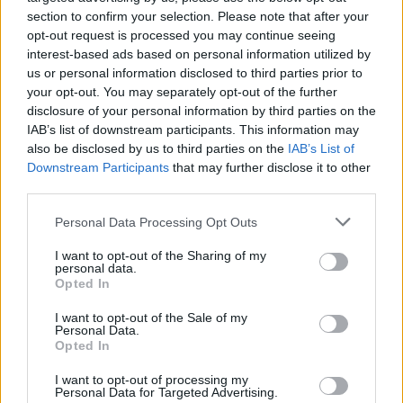
section to confirm your selection. Please note that after your
της κοινωνικής υπευθυνότητας, της νομιμότητας και
opt-out request is processed you may continue seeing
της διαφάνειας στην ηθική και δεοντολογική
interest-based ads based on personal information utilized by
λειτουργία του συστήματος υγείας.
us or personal information disclosed to third parties prior to
your opt-out. You may separately opt-out of the further
Το πλαίσιο αυτό λαμβάνει υπόψη τα διεθνή και ελληνικά
disclosure of your personal information by third parties on the
δεδομένα, καθώς και στοιχεία που έχουν προκύψει από
IAB’s list of downstream participants. This information may
την εξειδικευμένη μελέτη της Deloitte.
also be disclosed by us to third parties on the
IAB’s List of
Downstream Participants
that may further disclose it to other
third parties.
Personal Data Processing Opt Outs
I want to opt-out of the Sharing of my
personal data.
Opted In
I want to opt-out of the Sale of my
Personal Data.
Opted In
I want to opt-out of processing my
Personal Data for Targeted Advertising.