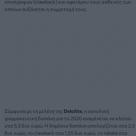
επιστροφών (clawback) και αφετέρου τους ασθενείς των
οποίων αυξάνεται η συμμετοχή τους.
Σύμφωνα με τη μελέτη της
Deloitte
, η συνολική
φαρμακευτική δαπάνη για το 2020 αναμένεται να κλείσει
στα 5,3 δισ. ευρώ. Η δημόσια δαπάνη υπολογίζεται στα 2,5
δισ. ευρώ, το clawback στα 1,55 δισ. ευρώ, το rebate στα