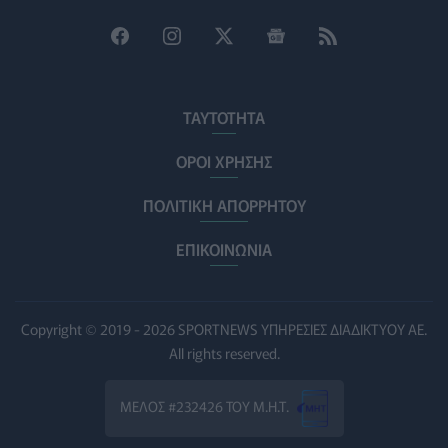
Η ΕΙΝΑΠ καταγγέλλει την αιφνιδιαστική ένταξη του
Σισμανογλείου στις πρωινές εφημερίες της Αττικής
ΠΟΛΙΤΙΚΉ ΥΓΕΊΑΣ
07/08/2026 - 14:39
ΤΑΥΤΟΤΗΤΑ
Ηλεκτρικά πατίνια: 3,5 φορές μεγαλύτερος ο κίνδυνος
σοβαρής εγκεφαλικής κάκωσης
ΟΡΟΙ ΧΡΗΣΗΣ
ΥΓΕΊΑ
07/08/2026 - 14:00
ΠΟΛΙΤΙΚΗ ΑΠΟΡΡΗΤΟΥ
ΗΠΑ: Μεγάλη τράπεζα επενδύει 250 εκατ. δολάρια τον
χρόνο για φάρμακα GLP-1 στους εργαζομένους
ΕΠΙΚΟΙΝΩΝΙΑ
ΥΠΗΡΕΣΊΕΣ ΥΓΕΊΑΣ
07/08/2026 - 13:00
Βασιλακόπουλος για ιό Δυτικού Νείλου: Στο «κόκκινο»
Copyright © 2019 - 2026 SPORTNEWS ΥΠΗΡΕΣΙΕΣ ΔΙΑΔΙΚΤΥΟΥ ΑΕ.
η Αττική – Τι πρέπει να προσέχουν οι παραθεριστές
All rights reserved.
ΥΓΕΊΑ
07/08/2026 - 11:57
ΜΕΛΟΣ #232426 ΤΟΥ Μ.Η.Τ.
Γλοιοβλάστωμα: Νέο «παράθυρο» για πιο
αποτελεσματική χημειοθεραπεία μετά το χειρουργείο